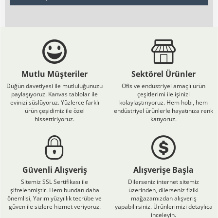
Mutlu Müşteriler
Sektörel Ürünler
Düğün davetiyesi ile mutluluğunuzu
Ofis ve endüstriyel amaçlı ürün
paylaşıyoruz. Kanvas tablolar ile
çeşitlerimi ile işinizi
evinizi süslüyoruz. Yüzlerce farklı
kolaylaştırıyoruz. Hem hobi, hem
ürün çeşidimiz ile özel
endüstriyel ürünlerle hayatınıza renk
hissettiriyoruz.
katıyoruz.
Güvenli Alışveriş
Alışverişe Başla
Sitemiz SSL Sertifikası ile
Dilerseniz internet sitemiz
şifrelenmiştir. Hem bundan daha
üzerinden, dilerseniz fiziki
önemlisi, Yarım yüzyıllık tecrübe ve
mağazamızdan alışveriş
güven ile sizlere hizmet veriyoruz.
yapabilirsiniz. Ürünlerimizi detaylıca
inceleyin.