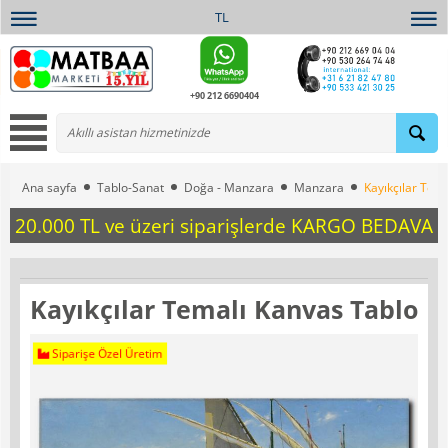
TL
+90 212 6690404
Ana sayfa
Tablo-Sanat
Doğa - Manzara
Manzara
Kayıkçılar Tem
20.000 TL ve üzeri siparişlerde KARGO BEDAVA
Kayıkçılar Temalı Kanvas Tablo
Siparişe Özel Üretim