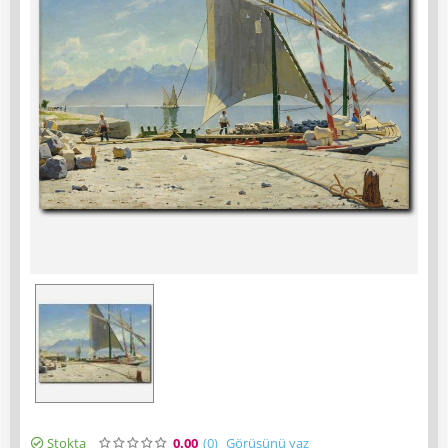
Stokta
0.00
(0
)
Görüşünü yaz