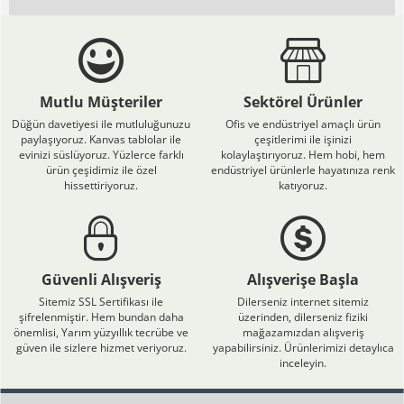
Mutlu Müşteriler
Sektörel Ürünler
Düğün davetiyesi ile mutluluğunuzu
Ofis ve endüstriyel amaçlı ürün
paylaşıyoruz. Kanvas tablolar ile
çeşitlerimi ile işinizi
evinizi süslüyoruz. Yüzlerce farklı
kolaylaştırıyoruz. Hem hobi, hem
ürün çeşidimiz ile özel
endüstriyel ürünlerle hayatınıza renk
hissettiriyoruz.
katıyoruz.
Güvenli Alışveriş
Alışverişe Başla
Sitemiz SSL Sertifikası ile
Dilerseniz internet sitemiz
şifrelenmiştir. Hem bundan daha
üzerinden, dilerseniz fiziki
önemlisi, Yarım yüzyıllık tecrübe ve
mağazamızdan alışveriş
güven ile sizlere hizmet veriyoruz.
yapabilirsiniz. Ürünlerimizi detaylıca
inceleyin.