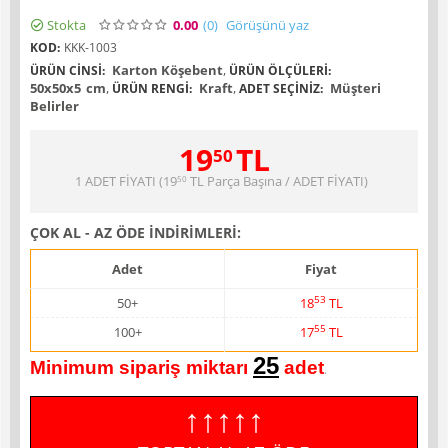
Stokta
0.00
(0
)
Görüşünü yaz
KOD:
KKK-1003
Karton Köşebent
,
ÜRÜN CINSI:
ÜRÜN ÖLÇÜLERI:
50x50x5
cm
,
Kraft
,
Müşteri
ÜRÜN RENGI:
ADET SEÇINIZ:
Belirler
19
TL
50
1 ADET FİYATI (
19
TL
Parça Başına / ADET FİYATI)
50
ÇOK AL - AZ ÖDE İNDİRİMLERİ:
Adet
Fiyat
53
50+
18
TL
55
100+
17
TL
25
Minimum sipariş miktarı
adet
.
↑↑↑↑↑