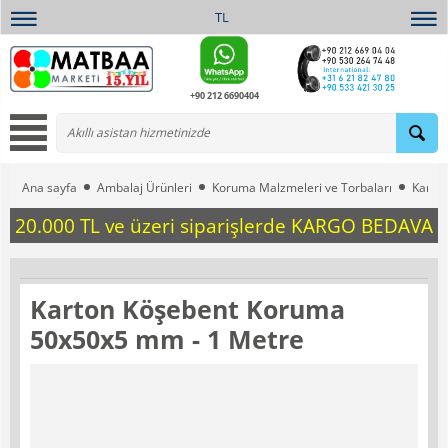
TL
+90 212 6690404
Ana sayfa
Ambalaj Ürünleri
Koruma Malzmeleri ve Torbaları
Karto
20.000 TL ve üzeri siparişlerde KARGO BEDAVA
Karton Köşebent Koruma
50x50x5 mm - 1 Metre