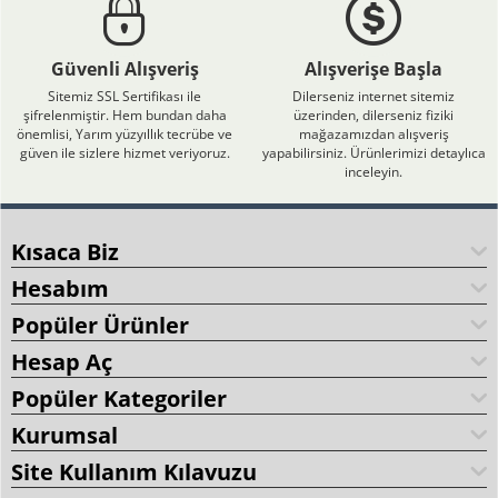
Güvenli Alışveriş
Alışverişe Başla
Sitemiz SSL Sertifikası ile
Dilerseniz internet sitemiz
şifrelenmiştir. Hem bundan daha
üzerinden, dilerseniz fiziki
önemlisi, Yarım yüzyıllık tecrübe ve
mağazamızdan alışveriş
güven ile sizlere hizmet veriyoruz.
yapabilirsiniz. Ürünlerimizi detaylıca
inceleyin.
Kısaca Biz
Hesabım
Popüler Ürünler
Hesap Aç
Popüler Kategoriler
Kurumsal
Site Kullanım Kılavuzu