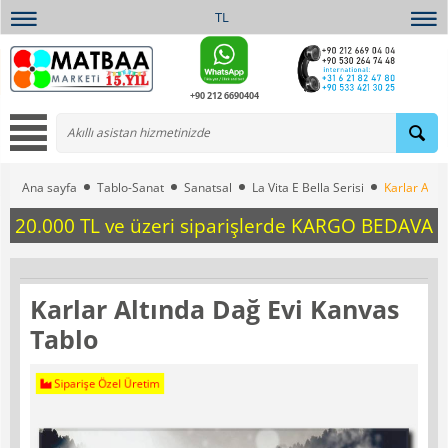
TL
+90 212 6690404
Ana sayfa
Tablo-Sanat
Sanatsal
La Vita E Bella Serisi
Karlar Altı
20.000 TL ve üzeri siparişlerde KARGO BEDAVA
Karlar Altında Dağ Evi Kanvas
Tablo
Siparişe Özel Üretim