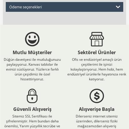
Ödeme seçenekleri
Mutlu Müşteriler
Sektörel Ürünler
Düğün davetiyesi ile mutluluğunuzu
Ofis ve endüstriyel amaçlı ürün
paylaşıyoruz. Kanvas tablolar ile
çeşitlerimi ile işinizi
evinizi süslüyoruz. Yüzlerce farklı
kolaylaştırıyoruz. Hem hobi, hem
ürün çeşidimiz ile özel
endüstriyel ürünlerle hayatınıza renk
hissettiriyoruz.
katıyoruz.
Güvenli Alışveriş
Alışverişe Başla
Sitemiz SSL Sertifikası ile
Dilerseniz internet sitemiz
şifrelenmiştir. Hem bundan daha
üzerinden, dilerseniz fiziki
önemlisi, Yarım yüzyıllık tecrübe ve
mağazamızdan alışveriş