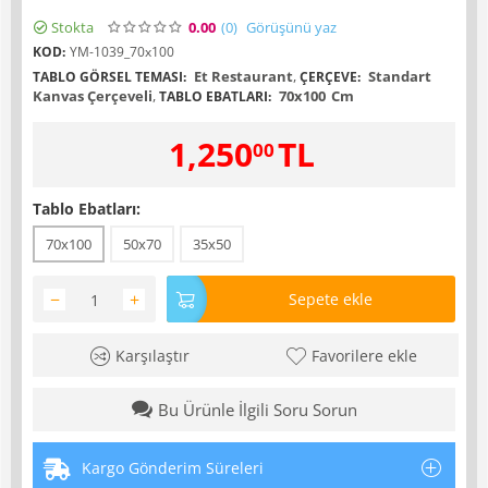
Stokta
0.00
(0
)
Görüşünü yaz
KOD:
YM-1039_70x100
Et Restaurant
,
Standart
TABLO GÖRSEL TEMASI:
ÇERÇEVE:
Kanvas Çerçeveli
,
70x100
Cm
TABLO EBATLARI:
1,250
TL
00
Tablo Ebatları:
70x100
50x70
35x50
−
+
Sepete ekle
Karşılaştır
Favorilere ekle
Bu Ürünle İlgili Soru Sorun
Kargo Gönderim Süreleri