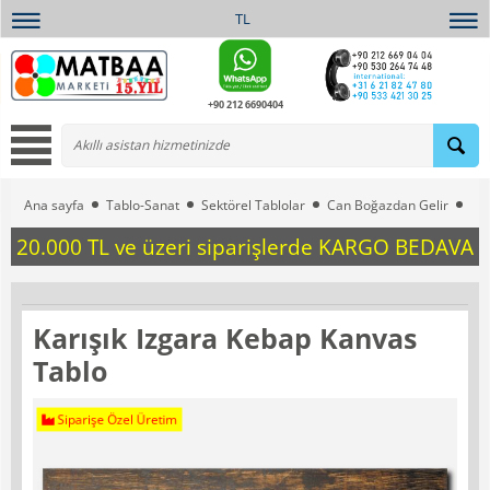
TL
+90 212 6690404
Ana sayfa
Tablo-Sanat
Sektörel Tablolar
Can Boğazdan Gelir
Kar
20.000 TL ve üzeri siparişlerde KARGO BEDAVA
Karışık Izgara Kebap Kanvas
Tablo
Siparişe Özel Üretim