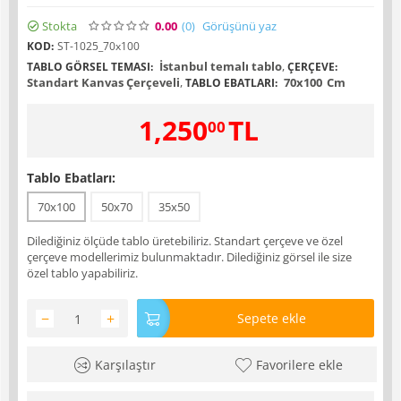
Stokta
0.00
(0
)
Görüşünü yaz
KOD:
ST-1025_70x100
İstanbul temalı tablo
,
TABLO GÖRSEL TEMASI:
ÇERÇEVE:
Standart Kanvas Çerçeveli
,
70x100
Cm
TABLO EBATLARI:
1,250
TL
00
Tablo Ebatları:
70x100
50x70
35x50
Dilediğiniz ölçüde tablo üretebiliriz. Standart çerçeve ve özel
çerçeve modellerimiz bulunmaktadır. Dilediğiniz görsel ile size
özel tablo yapabiliriz.
−
+
Sepete ekle
Karşılaştır
Favorilere ekle