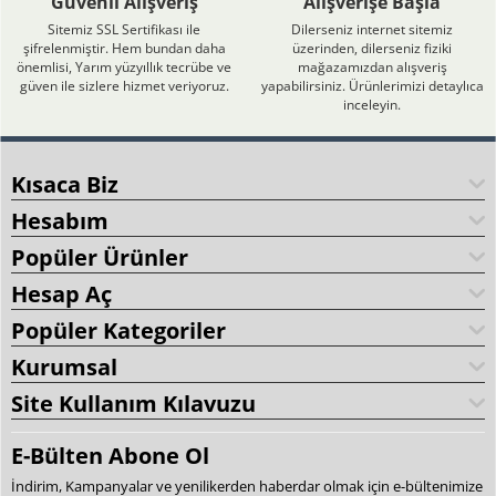
Güvenli Alışveriş
Alışverişe Başla
Sitemiz SSL Sertifikası ile
Dilerseniz internet sitemiz
şifrelenmiştir. Hem bundan daha
üzerinden, dilerseniz fiziki
önemlisi, Yarım yüzyıllık tecrübe ve
mağazamızdan alışveriş
güven ile sizlere hizmet veriyoruz.
yapabilirsiniz. Ürünlerimizi detaylıca
inceleyin.
Kısaca Biz
Hesabım
Popüler Ürünler
Hesap Aç
Popüler Kategoriler
Kurumsal
Site Kullanım Kılavuzu
E-Bülten Abone Ol
İndirim, Kampanyalar ve yenilikerden haberdar olmak için e-bültenimize