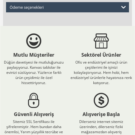
Ödeme seçenekleri
Mutlu Müşteriler
Sektörel Ürünler
Düğün davetiyesi ile mutluluğunuzu
Ofis ve endüstriyel amaçlı ürün
paylaşıyoruz. Kanvas tablolar ile
çeşitlerimi ile işinizi
evinizi süslüyoruz. Yüzlerce farklı
kolaylaştırıyoruz. Hem hobi, hem
ürün çeşidimiz ile özel
endüstriyel ürünlerle hayatınıza renk
hissettiriyoruz.
katıyoruz.
Güvenli Alışveriş
Alışverişe Başla
Sitemiz SSL Sertifikası ile
Dilerseniz internet sitemiz
şifrelenmiştir. Hem bundan daha
üzerinden, dilerseniz fiziki
önemlisi, Yarım yüzyıllık tecrübe ve
mağazamızdan alışveriş