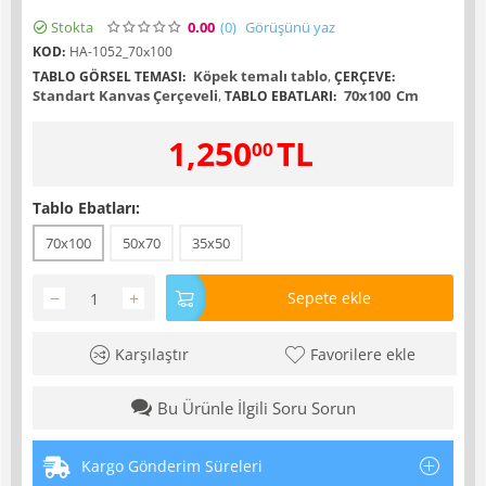
Stokta
0.00
(0
)
Görüşünü yaz
KOD:
HA-1052_70x100
Köpek temalı tablo
,
TABLO GÖRSEL TEMASI:
ÇERÇEVE:
Standart Kanvas Çerçeveli
,
70x100
Cm
TABLO EBATLARI:
1,250
TL
00
Tablo Ebatları:
70x100
50x70
35x50
−
+
Sepete ekle
Karşılaştır
Favorilere ekle
Bu Ürünle İlgili Soru Sorun
Kargo Gönderim Süreleri