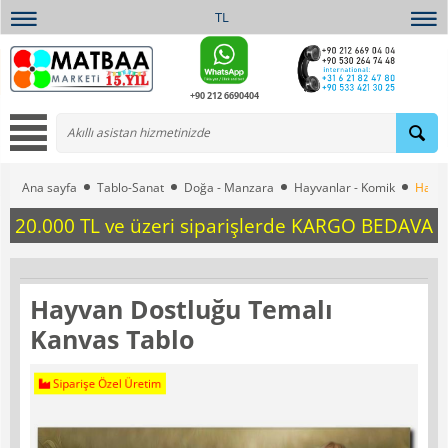
TL
+90 212 6690404
Ana sayfa
Tablo-Sanat
Doğa - Manzara
Hayvanlar - Komik
Hayva
20.000 TL ve üzeri siparişlerde KARGO BEDAVA
Hayvan Dostluğu Temalı
Kanvas Tablo
Siparişe Özel Üretim