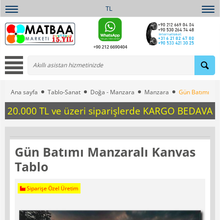
TL
+90 212 6690404
Ana sayfa
Tablo-Sanat
Doğa - Manzara
Manzara
Gün Batımı Man
20.000 TL ve üzeri siparişlerde KARGO BEDAVA
Gün Batımı Manzaralı Kanvas
Tablo
Siparişe Özel Üretim