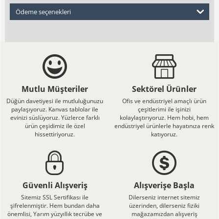
Ödeme seçenekleri
Mutlu Müşteriler
Sektörel Ürünler
Düğün davetiyesi ile mutluluğunuzu
Ofis ve endüstriyel amaçlı ürün
paylaşıyoruz. Kanvas tablolar ile
çeşitlerimi ile işinizi
evinizi süslüyoruz. Yüzlerce farklı
kolaylaştırıyoruz. Hem hobi, hem
ürün çeşidimiz ile özel
endüstriyel ürünlerle hayatınıza renk
hissettiriyoruz.
katıyoruz.
Güvenli Alışveriş
Alışverişe Başla
Sitemiz SSL Sertifikası ile
Dilerseniz internet sitemiz
şifrelenmiştir. Hem bundan daha
üzerinden, dilerseniz fiziki
önemlisi, Yarım yüzyıllık tecrübe ve
mağazamızdan alışveriş