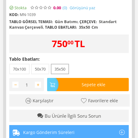
Stokta
0.00
(0
)
Görüşünü yaz
KOD:
MN-1039
Gün Batımı
,
Standart
TABLO GÖRSEL TEMASI:
ÇERÇEVE:
Kanvas Çerçeveli
,
35x50
Cm
TABLO EBATLARI:
750
TL
00
Tablo Ebatları:
70x100
50x70
35x50
−
+
Sepete ekle
Karşılaştır
Favorilere ekle
Bu Ürünle İlgili Soru Sorun
Kargo Gönderim Süreleri