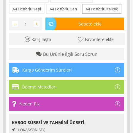
A4 Fosforlu Yeşil
A4 Fosforlu Sarı
A4 Fosforlu Karışık
−
+
Sepete ekle
Karşılaştır
Favorilere ekle
Bu Ürünle İlgili Soru Sorun
Kargo Gönderim Süreleri
Ödeme Metodları
Neden Biz
KARGO SÜRESI VE TAHMINI ÜCRETI:
LOKASYON SEÇ