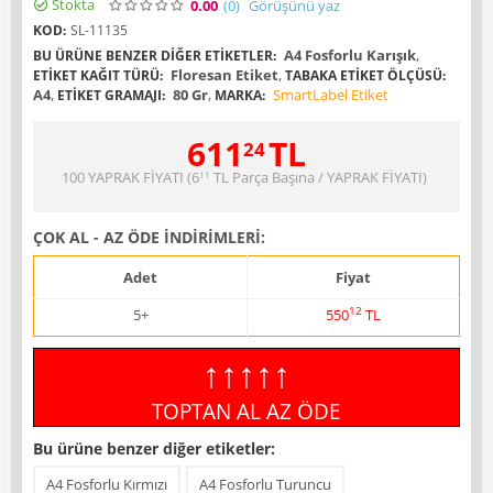
Stokta
0.00
(0
)
Görüşünü yaz
KOD:
SL-11135
A4 Fosforlu Karışık
,
BU ÜRÜNE BENZER DIĞER ETIKETLER:
Floresan Etiket
,
ETIKET KAĞIT TÜRÜ:
TABAKA ETIKET ÖLÇÜSÜ:
A4
,
80 Gr
,
SmartLabel Etiket
ETIKET GRAMAJI:
MARKA:
611
TL
24
100 YAPRAK FİYATI (
6
TL
Parça Başına / YAPRAK FİYATI)
11
ÇOK AL - AZ ÖDE İNDİRİMLERİ:
Adet
Fiyat
12
5+
550
TL
↑↑↑↑↑
TOPTAN AL AZ ÖDE
Bu ürüne benzer diğer etiketler:
A4 Fosforlu Kırmızı
A4 Fosforlu Turuncu