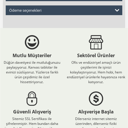
Ödeme seçenekleri
Mutlu Müşteriler
Sektörel Ürünler
Düğün davetiyesi ile mutluluğunuzu
Ofis ve endüstriyel amaçlı ürün
paylaşıyoruz. Kanvas tablolar ile
çeşitlerimi ile işinizi
evinizi süslüyoruz. Yüzlerce farklı
kolaylaştırıyoruz. Hem hobi, hem
ürün çeşidimiz ile özel
endüstriyel ürünlerle hayatınıza renk
hissettiriyoruz.
katıyoruz.
Güvenli Alışveriş
Alışverişe Başla
Sitemiz SSL Sertifikası ile
Dilerseniz internet sitemiz
şifrelenmiştir. Hem bundan daha
üzerinden, dilerseniz fiziki