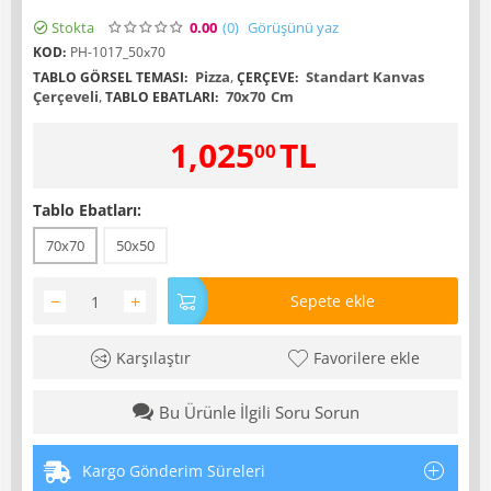
Stokta
0.00
(0
)
Görüşünü yaz
KOD:
PH-1017_50x70
Pizza
,
Standart Kanvas
TABLO GÖRSEL TEMASI:
ÇERÇEVE:
Çerçeveli
,
70x70
Cm
TABLO EBATLARI:
1,025
TL
00
Tablo Ebatları:
70x70
50x50
−
+
Sepete ekle
Karşılaştır
Favorilere ekle
Bu Ürünle İlgili Soru Sorun
Kargo Gönderim Süreleri