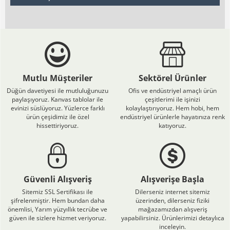
Mutlu Müşteriler
Sektörel Ürünler
Düğün davetiyesi ile mutluluğunuzu
Ofis ve endüstriyel amaçlı ürün
paylaşıyoruz. Kanvas tablolar ile
çeşitlerimi ile işinizi
evinizi süslüyoruz. Yüzlerce farklı
kolaylaştırıyoruz. Hem hobi, hem
ürün çeşidimiz ile özel
endüstriyel ürünlerle hayatınıza renk
hissettiriyoruz.
katıyoruz.
Güvenli Alışveriş
Alışverişe Başla
Sitemiz SSL Sertifikası ile
Dilerseniz internet sitemiz
şifrelenmiştir. Hem bundan daha
üzerinden, dilerseniz fiziki
önemlisi, Yarım yüzyıllık tecrübe ve
mağazamızdan alışveriş
güven ile sizlere hizmet veriyoruz.
yapabilirsiniz. Ürünlerimizi detaylıca
inceleyin.