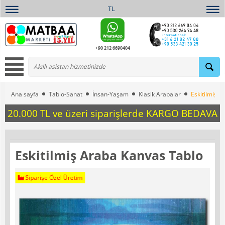
TL
+90 212 6690404
Ana sayfa
Tablo-Sanat
İnsan-Yaşam
Klasik Arabalar
Eskitilmiş 
20.000 TL ve üzeri siparişlerde KARGO BEDAVA
Eskitilmiş Araba Kanvas Tablo
Siparişe Özel Üretim