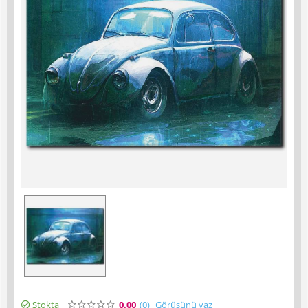
Stokta
0.00
(0
)
Görüşünü yaz