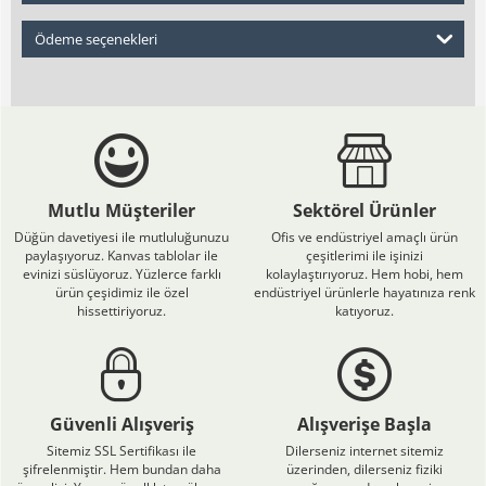
Ödeme seçenekleri
Mutlu Müşteriler
Sektörel Ürünler
Düğün davetiyesi ile mutluluğunuzu
Ofis ve endüstriyel amaçlı ürün
paylaşıyoruz. Kanvas tablolar ile
çeşitlerimi ile işinizi
evinizi süslüyoruz. Yüzlerce farklı
kolaylaştırıyoruz. Hem hobi, hem
ürün çeşidimiz ile özel
endüstriyel ürünlerle hayatınıza renk
hissettiriyoruz.
katıyoruz.
Güvenli Alışveriş
Alışverişe Başla
Sitemiz SSL Sertifikası ile
Dilerseniz internet sitemiz
şifrelenmiştir. Hem bundan daha
üzerinden, dilerseniz fiziki