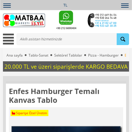
TL
+90 212 6690404
Ana sayfa
Tablo-Sanat
Sektörel Tablolar
Pizza - Hamburger
Enfe
20.000 TL ve üzeri siparişlerde KARGO BEDAVA
Enfes Hamburger Temalı
Kanvas Tablo
Siparişe Özel Üretim