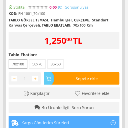
Stokta
0.00
(0
)
Görüşünü yaz
KOD:
PH-1001_70x100
Hamburger
,
Standart
TABLO GÖRSEL TEMASI:
ÇERÇEVE:
Kanvas Çerçeveli
,
70x100
Cm
TABLO EBATLARI:
1,250
TL
00
Tablo Ebatları:
70x100
50x70
35x50
−
+
Sepete ekle
Karşılaştır
Favorilere ekle
Bu Ürünle İlgili Soru Sorun
Kargo Gönderim Süreleri