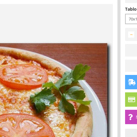
Tablo
70x
−