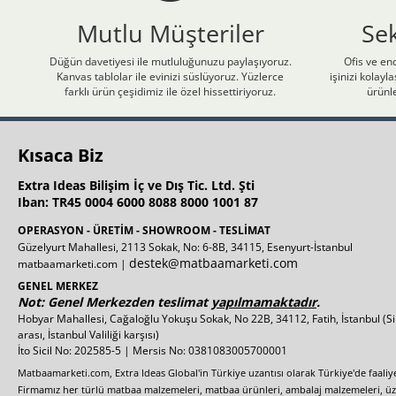
Mutlu Müşteriler
Se
Düğün davetiyesi ile mutluluğunuzu paylaşıyoruz.
Ofis ve end
Kanvas tablolar ile evinizi süslüyoruz. Yüzlerce
işinizi kolay
farklı ürün çeşidimiz ile özel hissettiriyoruz.
ürünle
Kısaca Biz
Extra Ideas Bilişim İç ve Dış Tic. Ltd. Şti
Iban: TR45 0004 6000 8088 8000 1001 87
OPERASYON - ÜRETİM - SHOWROOM - TESLİMAT
Güzelyurt Mahallesi, 2113 Sokak, No: 6-8B, 34115, Esenyurt-İstanbul
destek@matbaamarketi.com
matbaamarketi.com |
GENEL MERKEZ
Not: Genel Merkezden teslimat
yapılmamaktadır
.
Hobyar Mahallesi, Cağaloğlu Yokuşu Sokak, No 22B, 34112, Fatih, İstanbul
(S
arası, İstanbul Valiliği karşısı)
İto Sicil No: 202585-5 | Mersis No: 0381083005700001
Matbaamarketi.com, Extra Ideas Global'in Türkiye uzantısı olarak Türkiye'de faali
Firmamız her türlü matbaa malzemeleri, matbaa ürünleri, ambalaj malzemeleri, üzer