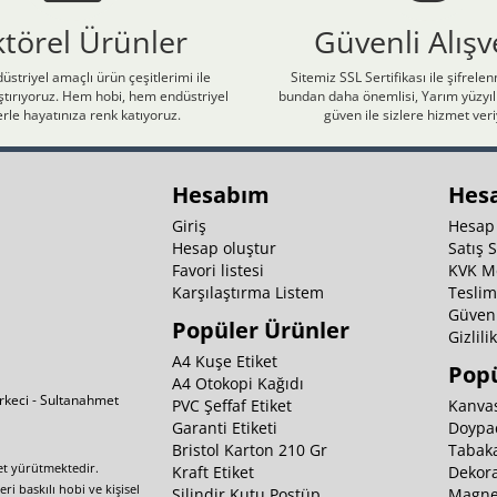
ktörel Ürünler
Güvenli Alışv
üstriyel amaçlı ürün çeşitlerimi ile
Sitemiz SSL Sertifikası ile şifrele
laştırıyoruz. Hem hobi, hem endüstriyel
bundan daha önemlisi, Yarım yüzyıll
rle hayatınıza renk katıyoruz.
güven ile sizlere hizmet ver
Hesabım
Hes
Giriş
Hesap
Hesap oluştur
Satış 
Favori listesi
KVK M
Karşılaştırma Listem
Teslim
Güvenl
Popüler Ürünler
Gizlili
A4 Kuşe Etiket
Popü
A4 Otokopi Kağıdı
irkeci - Sultanahmet
PVC Şeffaf Etiket
Kanvas
Garanti Etiketi
Doypa
Bristol Karton 210 Gr
Tabaka
yet yürütmektedir.
Kraft Etiket
Dekora
i baskılı hobi ve kişisel
Silindir Kutu Postüp
Magnet