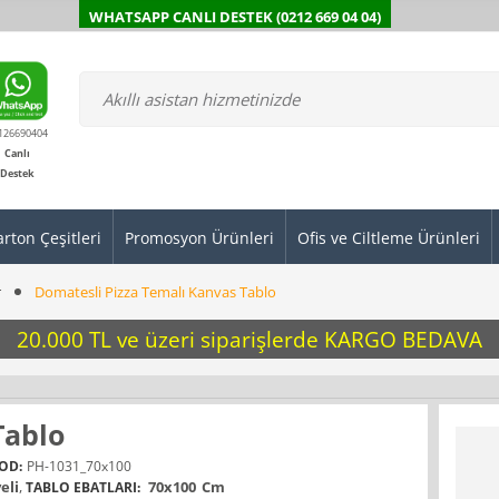
WHATSAPP CANLI DESTEK (0212 669 04 04)
126690404
Canlı
Destek
arton Çeşitleri
Promosyon Ürünleri
Ofis ve Ciltleme Ürünleri
r
Domatesli Pizza Temalı Kanvas Tablo
20.000 TL ve üzeri siparişlerde KARGO BEDAVA
Tablo
OD:
PH-1031_70x100
eli
,
70x100
Cm
TABLO EBATLARI: