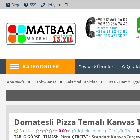
Blog
SSS
İletişim
TL
02
KATEGORILER
Doypack Ürünleri
Kağıt - K
Ana sayfa
Tablo-Sanat
Sektörel Tablolar
Pizza - Hamburge
Domatesli Pizza Temalı Kanvas 
Stokta
0.00
(0
değerlendirme
)
Görüşünü yaz
K
Pizza
,
Standart Kanvas Çerçev
TABLO GÖRSEL TEMASI:
ÇERÇEVE: