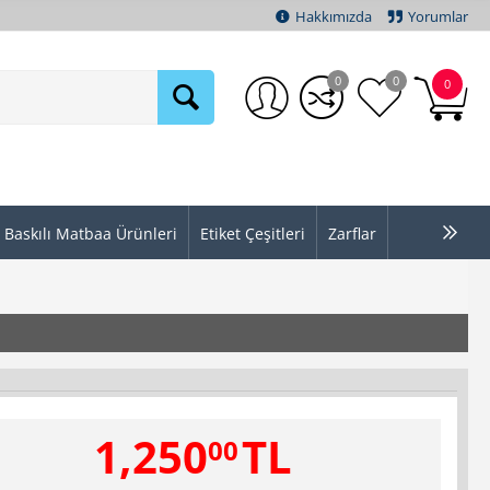
Hakkımızda
Yorumlar
0
0
0
Baskılı Matbaa Ürünleri
Etiket Çeşitleri
Zarflar
1,250
TL
00