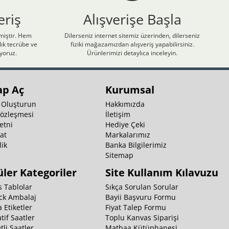
eriş
Alışverişe Başla
nmiştir. Hem
Dilerseniz internet sitemiz üzerinden, dilerseniz
ık tecrübe ve
fiziki mağazamızdan alışveriş yapabilirsiniz.
iyoruz.
Ürünlerimizi detaylıca inceleyin.
ap Aç
Kurumsal
 Oluşturun
Hakkımızda
Sözleşmesi
İletişim
etni
Hediye Çeki
at
Markalarımız
ik
Banka Bilgilerimiz
k
Sitemap
ler Kategoriler
Site Kullanım Kılavuzu
 Tablolar
Sıkça Sorulan Sorular
ck Ambalaj
Bayii Başvuru Formu
 Etiketler
Fiyat Talep Formu
tif Saatler
Toplu Kanvas Siparişi
li Saatler
Matbaa Kütüphanesi