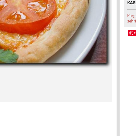
KAR
Karg
şehri