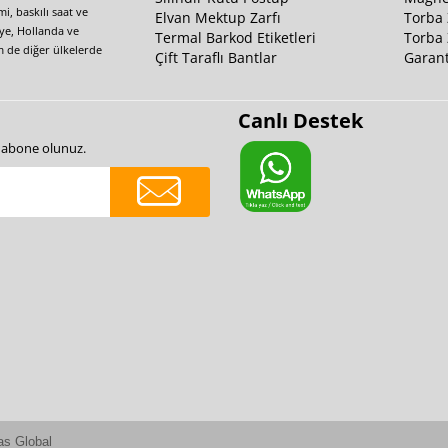
i, baskılı saat ve
Elvan Mektup Zarfı
Torba 
iye, Hollanda ve
Termal Barkod Etiketleri
Torba 
m de diğer ülkelerde
Çift Taraflı Bantlar
Garant
Canlı Destek
e abone olunuz.
as Global