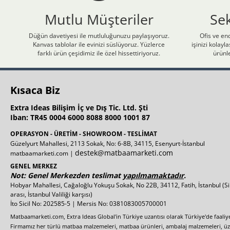
Mutlu Müşteriler
Se
Düğün davetiyesi ile mutluluğunuzu paylaşıyoruz.
Ofis ve end
Kanvas tablolar ile evinizi süslüyoruz. Yüzlerce
işinizi kolay
farklı ürün çeşidimiz ile özel hissettiriyoruz.
ürünle
Kısaca Biz
Extra Ideas Bilişim İç ve Dış Tic. Ltd. Şti
Iban: TR45 0004 6000 8088 8000 1001 87
OPERASYON - ÜRETİM - SHOWROOM - TESLİMAT
Güzelyurt Mahallesi, 2113 Sokak, No: 6-8B, 34115, Esenyurt-İstanbul
destek@matbaamarketi.com
matbaamarketi.com |
GENEL MERKEZ
Not: Genel Merkezden teslimat
yapılmamaktadır
.
Hobyar Mahallesi, Cağaloğlu Yokuşu Sokak, No 22B, 34112, Fatih, İstanbul
(S
arası, İstanbul Valiliği karşısı)
İto Sicil No: 202585-5 | Mersis No: 0381083005700001
Matbaamarketi.com, Extra Ideas Global'in Türkiye uzantısı olarak Türkiye'de faali
Firmamız her türlü matbaa malzemeleri, matbaa ürünleri, ambalaj malzemeleri, üzer