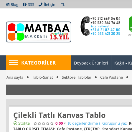
Blog
SSS
İletişim
TL
02
KATEGORILER
Doypack Ürünleri
Kağıt - K
Ana sayfa
Tablo-Sanat
Sektörel Tablolar
Cafe Pastane
Çilekli Tatlı Kanvas Tablo
Stokta
0.00
(0
değerlendirme
)
Görüşünü yaz
K
Cafe Pastane
,
Standart Kanva
TABLO GÖRSEL TEMASI:
ÇERÇEVE: