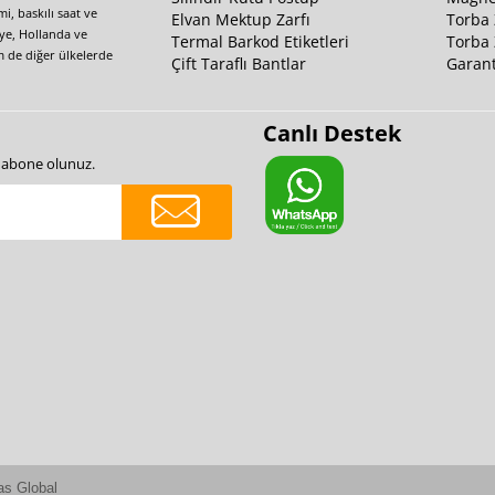
i, baskılı saat ve
Elvan Mektup Zarfı
Torba 
iye, Hollanda ve
Termal Barkod Etiketleri
Torba 
m de diğer ülkelerde
Çift Taraflı Bantlar
Garant
Canlı Destek
e abone olunuz.
as Global