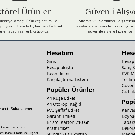
ktörel Ürünler
Güvenli Alışv
üstriyel amaçlı ürün çeşitlerimi ile
Sitemiz SSL Sertifikası ile şifrele
laştırıyoruz. Hem hobi, hem endüstriyel
bundan daha önemlisi, Yarım yüzyıll
rle hayatınıza renk katıyoruz.
güven ile sizlere hizmet ver
Hesabım
Hes
Giriş
Hesap
Hesap oluştur
Satış 
Favori listesi
KVK M
Karşılaştırma Listem
Teslim
Güvenl
Popüler Ürünler
Gizlili
A4 Kuşe Etiket
Popü
A4 Otokopi Kağıdı
irkeci - Sultanahmet
PVC Şeffaf Etiket
Kanvas
Garanti Etiketi
Doypa
Bristol Karton 210 Gr
Tabaka
yet yürütmektedir.
Kraft Etiket
Dekora
i baskılı hobi ve kişisel
Silindir Kutu Postüp
Magnet