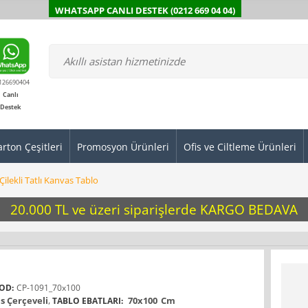
WHATSAPP CANLI DESTEK (0212 669 04 04)
126690404
Canlı
Destek
arton Çeşitleri
Promosyon Ürünleri
Ofis ve Ciltleme Ürünleri
Çilekli Tatlı Kanvas Tablo
20.000 TL ve üzeri siparişlerde KARGO BEDAVA
OD:
CP-1091_70x100
s Çerçeveli
,
70x100
Cm
TABLO EBATLARI: