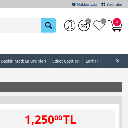
Hakkımızda
Yorumlar
0
0
0
Baskılı Matbaa Ürünleri
Etiket Çeşitleri
Zarflar
1,250
TL
00