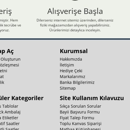
eriş
Alışverişe Başla
nmiştir. Hem
Dilerseniz internet sitemiz üzerinden, dilerseniz
ık tecrübe ve
fiziki mağazamızdan alışveriş yapabilirsiniz.
iyoruz.
Ürünlerimizi detaylıca inceleyin.
ap Aç
Kurumsal
 Oluşturun
Hakkımızda
Sözleşmesi
İletişim
etni
Hediye Çeki
at
Markalarımız
ik
Banka Bilgilerimiz
k
Sitemap
ler Kategoriler
Site Kullanım Kılavuzu
 Tablolar
Sıkça Sorulan Sorular
ck Ambalaj
Bayii Başvuru Formu
 Etiketler
Fiyat Talep Formu
tif Saatler
Toplu Kanvas Siparişi
li Saatler
Matbaa Kütüphanesi