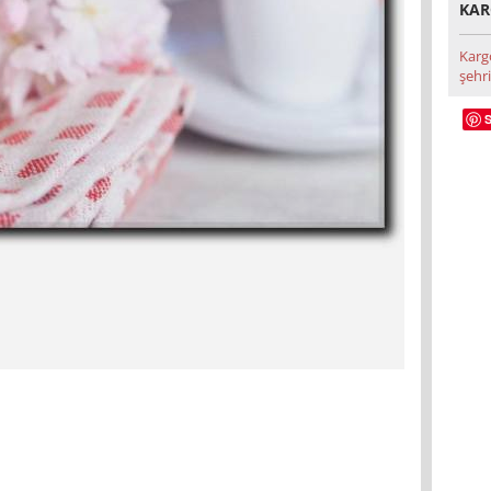
KAR
Karg
şehri