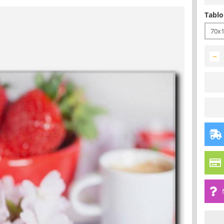
Tablo
70x
−