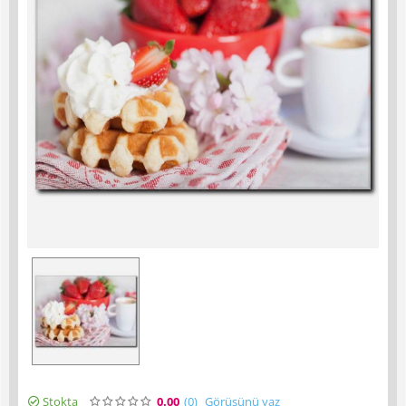
Stokta
0.00
(0
)
Görüşünü yaz