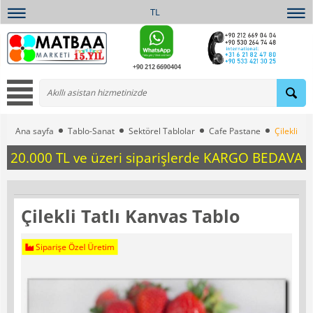
TL
+90 212 6690404
Ana sayfa
Tablo-Sanat
Sektörel Tablolar
Cafe Pastane
Çilekli Ta
20.000 TL ve üzeri siparişlerde KARGO BEDAVA
Çilekli Tatlı Kanvas Tablo
Siparişe Özel Üretim