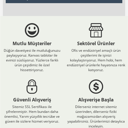
Mutlu Müşteriler
Sektörel Ürünler
Düğün davetiyesi ile mutluluğunuzu
Ofis ve endüstriyel amaçlı ürün
paylaşıyoruz. Kanvas tablolar ile
çeşitlerimi ile işinizi
evinizi süslüyoruz. Yüzlerce farklı
kolaylaştırıyoruz. Hem hobi, hem
ürün çeşidimiz ile özel
endüstriyel ürünlerle hayatınıza renk
hissettiriyoruz.
katıyoruz.
Güvenli Alışveriş
Alışverişe Başla
Sitemiz SSL Sertifikası ile
Dilerseniz internet sitemiz
şifrelenmiştir. Hem bundan daha
üzerinden, dilerseniz fiziki
önemlisi, Yarım yüzyıllık tecrübe ve
mağazamızdan alışveriş
güven ile sizlere hizmet veriyoruz.
yapabilirsiniz. Ürünlerimizi detaylıca
inceleyin.