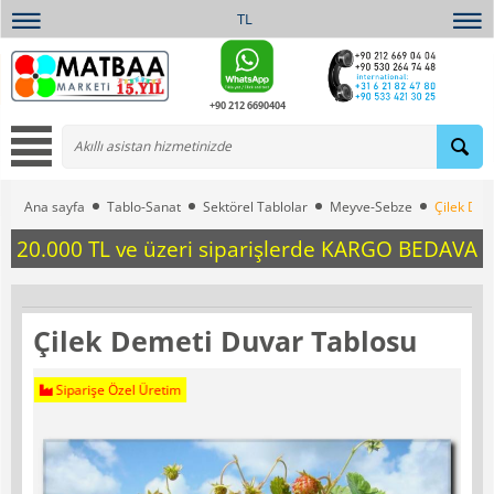
TL
+90 212 6690404
Ana sayfa
Tablo-Sanat
Sektörel Tablolar
Meyve-Sebze
Çilek Dem
20.000 TL ve üzeri siparişlerde KARGO BEDAVA
Çilek Demeti Duvar Tablosu
Siparişe Özel Üretim