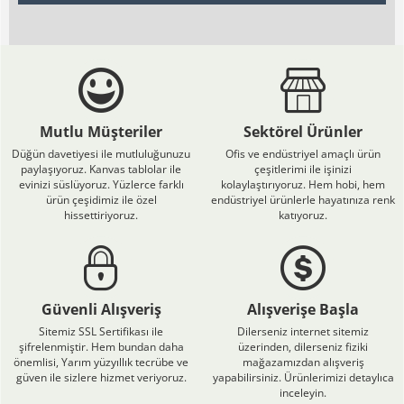
Mutlu Müşteriler
Sektörel Ürünler
Düğün davetiyesi ile mutluluğunuzu
Ofis ve endüstriyel amaçlı ürün
paylaşıyoruz. Kanvas tablolar ile
çeşitlerimi ile işinizi
evinizi süslüyoruz. Yüzlerce farklı
kolaylaştırıyoruz. Hem hobi, hem
ürün çeşidimiz ile özel
endüstriyel ürünlerle hayatınıza renk
hissettiriyoruz.
katıyoruz.
Güvenli Alışveriş
Alışverişe Başla
Sitemiz SSL Sertifikası ile
Dilerseniz internet sitemiz
şifrelenmiştir. Hem bundan daha
üzerinden, dilerseniz fiziki
önemlisi, Yarım yüzyıllık tecrübe ve
mağazamızdan alışveriş
güven ile sizlere hizmet veriyoruz.
yapabilirsiniz. Ürünlerimizi detaylıca
inceleyin.