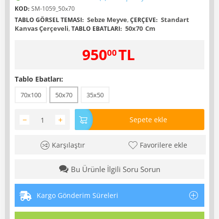
KOD:
SM-1059_50x70
Sebze Meyve
,
Standart
TABLO GÖRSEL TEMASI:
ÇERÇEVE:
Kanvas Çerçeveli
,
50x70
Cm
TABLO EBATLARI:
950
TL
00
Tablo Ebatları:
70x100
50x70
35x50
−
+
Sepete ekle
Karşılaştır
Favorilere ekle
Bu Ürünle İlgili Soru Sorun
Kargo Gönderim Süreleri