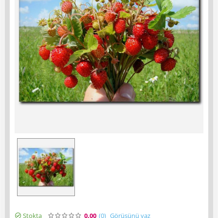
Stokta
0.00
(0
)
Görüşünü yaz