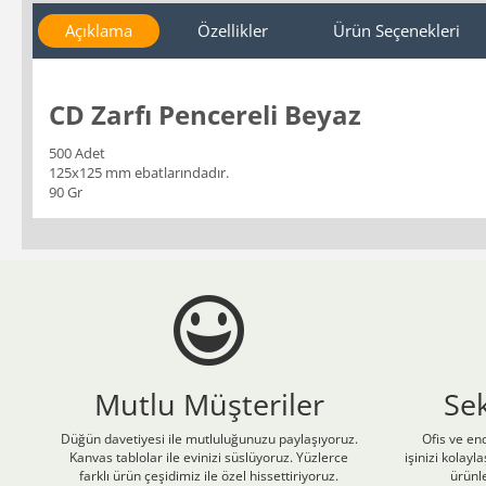
Açıklama
Özellikler
Ürün Seçenekleri
CD Zarfı Pencereli Beyaz
500 Adet
125x125 mm ebatlarındadır.
90 Gr
Mutlu Müşteriler
Se
Düğün davetiyesi ile mutluluğunuzu paylaşıyoruz.
Ofis ve end
Kanvas tablolar ile evinizi süslüyoruz. Yüzlerce
işinizi kolay
farklı ürün çeşidimiz ile özel hissettiriyoruz.
ürünle