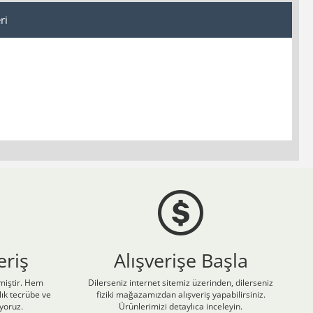
ri
eriş
Alışverişe Başla
nmiştir. Hem
Dilerseniz internet sitemiz üzerinden, dilerseniz
ık tecrübe ve
fiziki mağazamızdan alışveriş yapabilirsiniz.
iyoruz.
Ürünlerimizi detaylıca inceleyin.