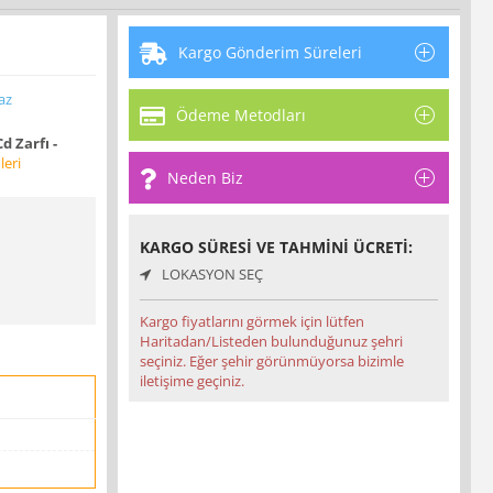
Kargo Gönderim Süreleri
az
Ödeme Metodları
d Zarfı -
eri
Neden Biz
KARGO SÜRESI VE TAHMINI ÜCRETI:
LOKASYON SEÇ
Kargo fiyatlarını görmek için lütfen
Haritadan/Listeden bulunduğunuz şehri
seçiniz. Eğer şehir görünmüyorsa bizimle
iletişime geçiniz.