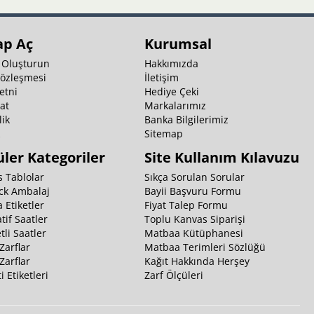
ap Aç
Kurumsal
 Oluşturun
Hakkımızda
Sözleşmesi
İletişim
etni
Hediye Çeki
at
Markalarımız
ik
Banka Bilgilerimiz
k
Sitemap
ler Kategoriler
Site Kullanım Kılavuzu
 Tablolar
Sıkça Sorulan Sorular
ck Ambalaj
Bayii Başvuru Formu
 Etiketler
Fiyat Talep Formu
tif Saatler
Toplu Kanvas Siparişi
li Saatler
Matbaa Kütüphanesi
Zarflar
Matbaa Terimleri Sözlüğü
Zarflar
Kağıt Hakkında Herşey
i Etiketleri
Zarf Ölçüleri