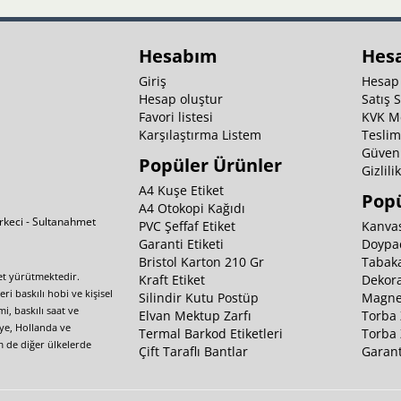
Hesabım
Hes
Giriş
Hesap
Hesap oluştur
Satış 
Favori listesi
KVK M
Karşılaştırma Listem
Teslim
Güvenl
Popüler Ürünler
Gizlili
A4 Kuşe Etiket
Popü
A4 Otokopi Kağıdı
irkeci - Sultanahmet
PVC Şeffaf Etiket
Kanvas
Garanti Etiketi
Doypa
Bristol Karton 210 Gr
Tabaka
yet yürütmektedir.
Kraft Etiket
Dekora
i baskılı hobi ve kişisel
Silindir Kutu Postüp
Magnet
i, baskılı saat ve
Elvan Mektup Zarfı
Torba 
iye, Hollanda ve
Termal Barkod Etiketleri
Torba 
m de diğer ülkelerde
Çift Taraflı Bantlar
Garant