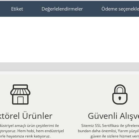
Etiket
Değerlelendirmeler
Ödeme seçenekle
ktörel Ürünler
Güvenli Alışv
üstriyel amaçlı ürün çeşitlerimi ile
Sitemiz SSL Sertifikası ile şifrele
laştırıyoruz. Hem hobi, hem endüstriyel
bundan daha önemlisi, Yarım yüzyıll
rle hayatınıza renk katıyoruz.
güven ile sizlere hizmet ver