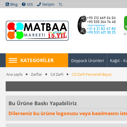
Blog
SSS
İletişim
TL
02
KATEGORILER
Doypack Ürünleri
Kağıt - K
Ana sayfa
Zarflar
Cd Zarfı
CD Zarfı Pencereli Beyaz
Bu Ürüne Baskı Yapabiliriz
Dilerseniz bu ürüne logonuzu veya basılmasını istedi