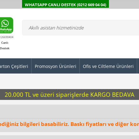
WHATSAPP CANLI DESTEK (0212 669 04 04)
126690404
Canlı
Destek
arton Çeşitleri
Promosyon Ürünleri
Ofis ve Ciltleme Ürünleri
20.000 TL ve üzeri siparişlerde KARGO BEDAVA
ğiniz bilgileri basabiliriz. Baskı fiyatları ve diğer kon