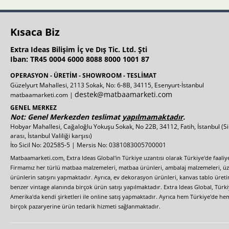
Kısaca Biz
Extra Ideas Bilişim İç ve Dış Tic. Ltd. Şti
Iban: TR45 0004 6000 8088 8000 1001 87
OPERASYON - ÜRETİM - SHOWROOM - TESLİMAT
Güzelyurt Mahallesi, 2113 Sokak, No: 6-8B, 34115, Esenyurt-İstanbul
destek@matbaamarketi.com
matbaamarketi.com |
GENEL MERKEZ
Not: Genel Merkezden teslimat
yapılmamaktadır
.
Hobyar Mahallesi, Cağaloğlu Yokuşu Sokak, No 22B, 34112, Fatih, İstanbul
(S
arası, İstanbul Valiliği karşısı)
İto Sicil No: 202585-5 | Mersis No: 0381083005700001
Matbaamarketi.com, Extra Ideas Global'in Türkiye uzantısı olarak Türkiye'de faali
Firmamız her türlü matbaa malzemeleri, matbaa ürünleri, ambalaj malzemeleri, üzer
ürünlerin satışını yapmaktadır. Ayrıca, ev dekorasyon ürünleri, kanvas tablo üretim
benzer vintage alanında birçok ürün satışı yapılmaktadır. Extra Ideas Global, Türk
Amerika'da kendi şirketleri ile online satış yapmaktadır. Ayrıca hem Türkiye'de he
birçok pazaryerine ürün tedarik hizmeti sağlanmaktadır.