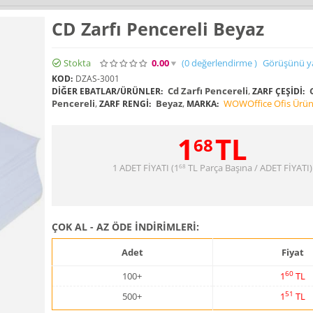
CD Zarfı Pencereli Beyaz
Stokta
0.00
(0
değerlendirme
)
Görüşünü y
KOD:
DZAS-3001
Cd Zarfı Pencereli
,
C
DIĞER EBATLAR/ÜRÜNLER:
ZARF ÇEŞIDI:
Pencereli
,
Beyaz
,
WOWOffice Ofis Ürünl
ZARF RENGI:
MARKA:
1
TL
68
1 ADET FİYATI (
1
TL
Parça Başına / ADET FİYATI)
68
ÇOK AL - AZ ÖDE İNDİRİMLERİ:
Adet
Fiyat
60
100+
1
TL
51
500+
1
TL