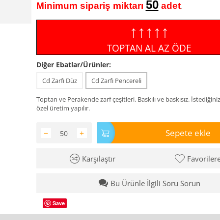
50
Minimum sipariş miktarı
adet
.
↑↑↑↑↑
TOPTAN AL AZ ÖDE
Diğer Ebatlar/Ürünler:
Cd Zarfı Düz
Cd Zarfı Pencereli
Toptan ve Perakende zarf çeşitleri. Baskılı ve baskısız. İstediğini
özel üretim yapılır.
Sepete ekle
−
+
Karşılaştır
Favoriler
Bu Ürünle İlgili Soru Sorun
Save