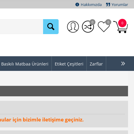
Hakkımızda
Yorumlar
0
0
0
Baskılı Matbaa Ürünleri
Etiket Çeşitleri
Zarflar
ular için bizimle iletişime geçiniz.