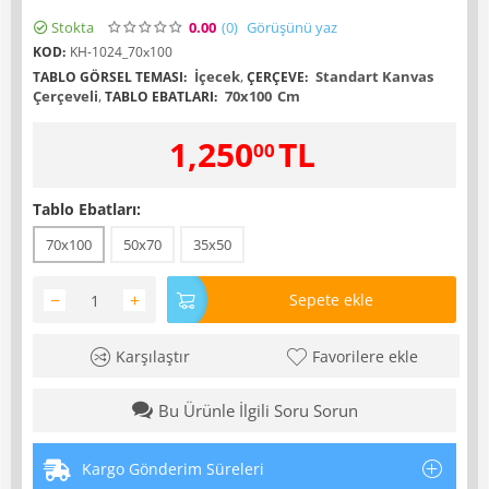
Stokta
0.00
(0
)
Görüşünü yaz
KOD:
KH-1024_70x100
İçecek
,
Standart Kanvas
TABLO GÖRSEL TEMASI:
ÇERÇEVE:
Çerçeveli
,
70x100
Cm
TABLO EBATLARI:
1,250
TL
00
Tablo Ebatları:
70x100
50x70
35x50
−
+
Sepete ekle
Karşılaştır
Favorilere ekle
Bu Ürünle İlgili Soru Sorun
Kargo Gönderim Süreleri