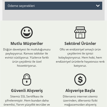
Ödeme seçenekleri
Mutlu Müşteriler
Sektörel Ürünler
Düğün davetiyesi ile mutluluğunuzu
Ofis ve endüstriyel amaçlı ürün
paylaşıyoruz. Kanvas tablolar ile
çeşitlerimi ile işinizi
evinizi süslüyoruz. Yüzlerce farklı
kolaylaştırıyoruz. Hem hobi, hem
ürün çeşidimiz ile özel
endüstriyel ürünlerle hayatınıza renk
hissettiriyoruz.
katıyoruz.
Güvenli Alışveriş
Alışverişe Başla
Sitemiz SSL Sertifikası ile
Dilerseniz internet sitemiz
şifrelenmiştir. Hem bundan daha
üzerinden, dilerseniz fiziki
önemlisi, Yarım yüzyıllık tecrübe ve
mağazamızdan alışveriş