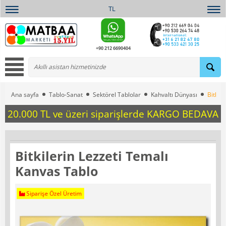
TL
+90 212 6690404
Ana sayfa
Tablo-Sanat
Sektörel Tablolar
Kahvaltı Dünyası
Bitkil
20.000 TL ve üzeri siparişlerde KARGO BEDAVA
Bitkilerin Lezzeti Temalı
Kanvas Tablo
Siparişe Özel Üretim