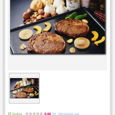
Stokta
0.00
(0
)
Görüşünü yaz