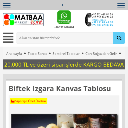
TL
+90 212 6690404
Ana sayfa
Tablo-Sanat
Sektörel Tablolar
Can Boğazdan Gelir
Bif
20.000 TL ve üzeri siparişlerde KARGO BEDAVA
Biftek Izgara Kanvas Tablosu
Siparişe Özel Üretim