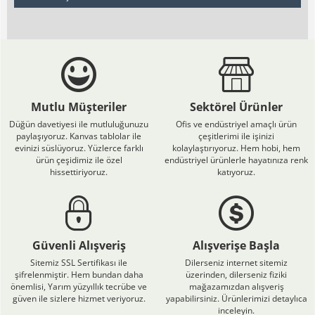
Mutlu Müşteriler
Sektörel Ürünler
Düğün davetiyesi ile mutluluğunuzu
Ofis ve endüstriyel amaçlı ürün
paylaşıyoruz. Kanvas tablolar ile
çeşitlerimi ile işinizi
evinizi süslüyoruz. Yüzlerce farklı
kolaylaştırıyoruz. Hem hobi, hem
ürün çeşidimiz ile özel
endüstriyel ürünlerle hayatınıza renk
hissettiriyoruz.
katıyoruz.
Güvenli Alışveriş
Alışverişe Başla
Sitemiz SSL Sertifikası ile
Dilerseniz internet sitemiz
şifrelenmiştir. Hem bundan daha
üzerinden, dilerseniz fiziki
önemlisi, Yarım yüzyıllık tecrübe ve
mağazamızdan alışveriş
güven ile sizlere hizmet veriyoruz.
yapabilirsiniz. Ürünlerimizi detaylıca
inceleyin.