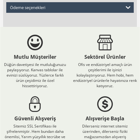
Ödeme seçenekleri
Mutlu Müşteriler
Sektörel Ürünler
Düğün davetiyesi ile mutluluğunuzu
Ofis ve endüstriyel amaçlı ürün
paylaşıyoruz. Kanvas tablolar ile
çeşitlerimi ile işinizi
evinizi süslüyoruz. Yüzlerce farklı
kolaylaştırıyoruz. Hem hobi, hem
ürün çeşidimiz ile özel
endüstriyel ürünlerle hayatınıza renk
hissettiriyoruz.
katıyoruz.
Güvenli Alışveriş
Alışverişe Başla
Sitemiz SSL Sertifikası ile
Dilerseniz internet sitemiz
şifrelenmiştir. Hem bundan daha
üzerinden, dilerseniz fiziki
önemlisi, Yarım yüzyıllık tecrübe ve
mağazamızdan alışveriş