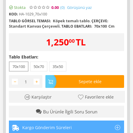
Stokta
0.00
(0
)
Görüşünü yaz
KOD:
HA-1029_70x100
Köpek temalı tablo
,
TABLO GÖRSEL TEMASI:
ÇERÇEVE:
Standart Kanvas Çerçeveli
,
70x100
Cm
TABLO EBATLARI:
1,250
TL
00
Tablo Ebatları:
70x100
50x70
35x50
−
+
Sepete ekle
Karşılaştır
Favorilere ekle
Bu Ürünle İlgili Soru Sorun
Kargo Gönderim Süreleri