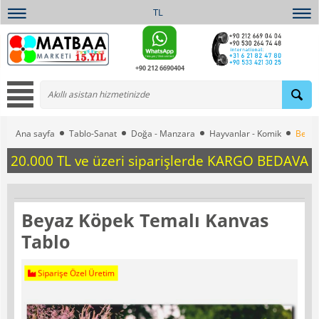
TL
+90 212 6690404
Ana sayfa
Tablo-Sanat
Doğa - Manzara
Hayvanlar - Komik
Beyaz
20.000 TL ve üzeri siparişlerde KARGO BEDAVA
Beyaz Köpek Temalı Kanvas
Tablo
Siparişe Özel Üretim