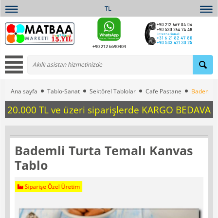
TL
+90 212 6690404
Ana sayfa
Tablo-Sanat
Sektörel Tablolar
Cafe Pastane
Bademli T
20.000 TL ve üzeri siparişlerde KARGO BEDAVA
Bademli Turta Temalı Kanvas
Tablo
Siparişe Özel Üretim