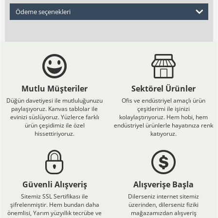
Ödeme seçenekleri
Mutlu Müşteriler
Sektörel Ürünler
Düğün davetiyesi ile mutluluğunuzu
Ofis ve endüstriyel amaçlı ürün
paylaşıyoruz. Kanvas tablolar ile
çeşitlerimi ile işinizi
evinizi süslüyoruz. Yüzlerce farklı
kolaylaştırıyoruz. Hem hobi, hem
ürün çeşidimiz ile özel
endüstriyel ürünlerle hayatınıza renk
hissettiriyoruz.
katıyoruz.
Güvenli Alışveriş
Alışverişe Başla
Sitemiz SSL Sertifikası ile
Dilerseniz internet sitemiz
şifrelenmiştir. Hem bundan daha
üzerinden, dilerseniz fiziki
önemlisi, Yarım yüzyıllık tecrübe ve
mağazamızdan alışveriş