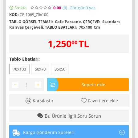
Stokta
0.00
(0
)
Görüşünü yaz
KOD:
CP-1069_70x100
Cafe Pastane
,
Standart
TABLO GÖRSEL TEMASI:
ÇERÇEVE:
Kanvas Çerçeveli
,
70x100
Cm
TABLO EBATLARI:
1,250
TL
00
Tablo Ebatları:
70x100
50x70
35x50
−
+
Sepete ekle
Karşılaştır
Favorilere ekle
Bu Ürünle İlgili Soru Sorun
Kargo Gönderim Süreleri