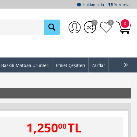
Hakkımızda
Yorumlar
0
0
0
Baskılı Matbaa Ürünleri
Etiket Çeşitleri
Zarflar
1,250
TL
00