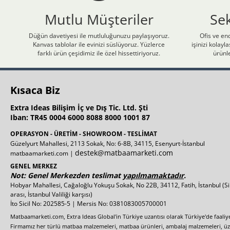
Mutlu Müşteriler
Se
Düğün davetiyesi ile mutluluğunuzu paylaşıyoruz.
Ofis ve end
Kanvas tablolar ile evinizi süslüyoruz. Yüzlerce
işinizi kolay
farklı ürün çeşidimiz ile özel hissettiriyoruz.
ürünle
Kısaca Biz
Extra Ideas Bilişim İç ve Dış Tic. Ltd. Şti
Iban: TR45 0004 6000 8088 8000 1001 87
OPERASYON - ÜRETİM - SHOWROOM - TESLİMAT
Güzelyurt Mahallesi, 2113 Sokak, No: 6-8B, 34115, Esenyurt-İstanbul
destek@matbaamarketi.com
matbaamarketi.com |
GENEL MERKEZ
Not: Genel Merkezden teslimat
yapılmamaktadır
.
Hobyar Mahallesi, Cağaloğlu Yokuşu Sokak, No 22B, 34112, Fatih, İstanbul
(S
arası, İstanbul Valiliği karşısı)
İto Sicil No: 202585-5 | Mersis No: 0381083005700001
Matbaamarketi.com, Extra Ideas Global'in Türkiye uzantısı olarak Türkiye'de faali
Firmamız her türlü matbaa malzemeleri, matbaa ürünleri, ambalaj malzemeleri, üzer