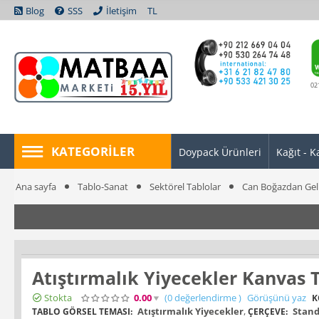
Blog
SSS
İletişim
TL
02
KATEGORILER
Doypack Ürünleri
Kağıt - K
Ana sayfa
Tablo-Sanat
Sektörel Tablolar
Can Boğazdan Gel
Atıştırmalık Yiyecekler Kanvas 
Stokta
0.00
(0
değerlendirme
)
Görüşünü yaz
K
Atıştırmalık Yiyecekler
,
Stand
TABLO GÖRSEL TEMASI:
ÇERÇEVE: