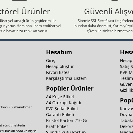
ktörel Ürünler
Güvenli Alışv
üstriyel amaçlı ürün çeşitlerimi ile
Sitemiz SSL Sertifikası ile şifrele
laştırıyoruz. Hem hobi, hem endüstriyel
bundan daha önemlisi, Yarım yüzyıll
rle hayatınıza renk katıyoruz.
güven ile sizlere hizmet ver
Hesabım
Hes
Giriş
Hesap
Hesap oluştur
Satış 
Favori listesi
KVK M
Karşılaştırma Listem
Teslim
Güvenl
Popüler Ürünler
Gizlili
A4 Kuşe Etiket
Popü
A4 Otokopi Kağıdı
irkeci - Sultanahmet
PVC Şeffaf Etiket
Kanvas
Garanti Etiketi
Doypa
Bristol Karton 210 Gr
Tabaka
yet yürütmektedir.
Kraft Etiket
Dekora
i baskılı hobi ve kişisel
Silindir Kutu Postüp
Magnet