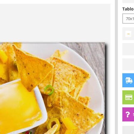
Tablo
70x
−