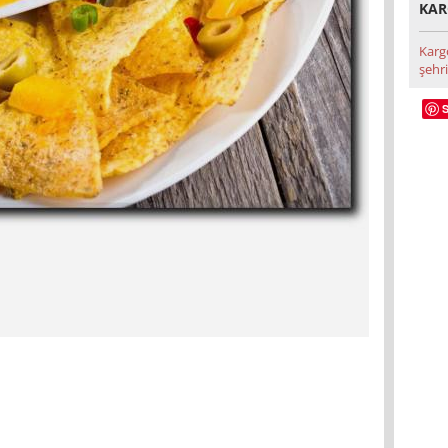
KAR
Karg
şehri