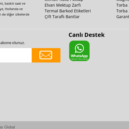
i, baskılı saat ve
Elvan Mektup Zarfı
Torba 
iye, Hollanda ve
Termal Barkod Etiketleri
Torba 
m de diğer ülkelerde
Çift Taraflı Bantlar
Garant
Canlı Destek
e abone olunuz.
as Global