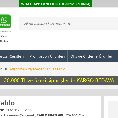
WHATSAPP CANLI DESTEK (0212 669 04 04)
126690404
Canlı
Destek
arton Çeşitleri
Promosyon Ürünleri
Ofis ve Ciltleme Ürünleri
ir
Atıştırmalık Yiyecekler Kanvas Tablo
20.000 TL ve üzeri siparişlerde KARGO BEDAVA
Tablo
OD:
YM-1012_70x100
art Kanvas Çerçeveli
,
70x100
Cm
TABLO EBATLARI: