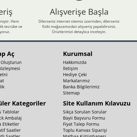
eriş
Alışverişe Başla
nmiştir. Hem
Dilerseniz internet sitemiz üzerinden, dilerseniz
ık tecrübe ve
fiziki mağazamızdan alışveriş yapabilirsiniz.
iyoruz.
Ürünlerimizi detaylıca inceleyin.
ap Aç
Kurumsal
 Oluşturun
Hakkımızda
Sözleşmesi
İletişim
etni
Hediye Çeki
at
Markalarımız
ik
Banka Bilgilerimiz
k
Sitemap
ler Kategoriler
Site Kullanım Kılavuzu
 Tablolar
Sıkça Sorulan Sorular
ck Ambalaj
Bayii Başvuru Formu
 Etiketler
Fiyat Talep Formu
tif Saatler
Toplu Kanvas Siparişi
li Saatler
Matbaa Kütüphanesi