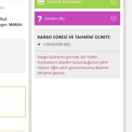
Ödeme Metodları
az
Neden Biz
ffaf
,
nger
,
MARKA:
KARGO SÜRESI VE TAHMINI ÜCRETI:
LOKASYON SEÇ
Kargo fiyatlarını görmek için lütfen
Haritadan/Listeden bulunduğunuz şehri
seçiniz. Eğer şehir görünmüyorsa bizimle
iletişime geçiniz.