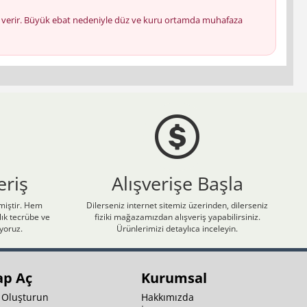
ucu verir. Büyük ebat nedeniyle düz ve kuru ortamda muhafaza
eriş
Alışverişe Başla
nmiştir. Hem
Dilerseniz internet sitemiz üzerinden, dilerseniz
ık tecrübe ve
fiziki mağazamızdan alışveriş yapabilirsiniz.
iyoruz.
Ürünlerimizi detaylıca inceleyin.
ap Aç
Kurumsal
 Oluşturun
Hakkımızda