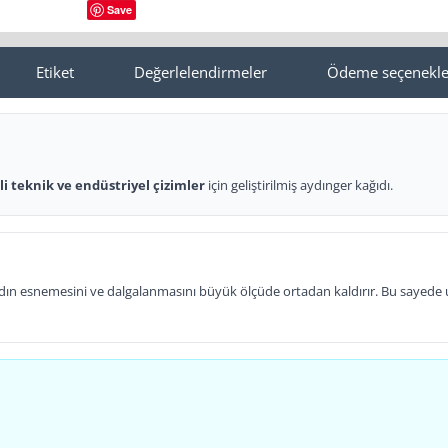
Save
Etiket
Değerlelendirmeler
Ödeme seçenekle
li teknik ve endüstriyel çizimler
için geliştirilmiş aydınger kağıdı.
ın esnemesini ve dalgalanmasını büyük ölçüde ortadan kaldırır. Bu sayede uzu