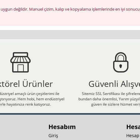
çin uygun değildir. Manuel çizim, kalıp ve kopyalama işlemlerinde en iyi son
ktörel Ürünler
Güvenli Alışv
üstriyel amaçlı ürün çeşitlerimi ile
Sitemiz SSL Sertifikası ile şifrele
laştırıyoruz. Hem hobi, hem endüstriyel
bundan daha önemlisi, Yarım yüzyıll
rle hayatınıza renk katıyoruz.
güven ile sizlere hizmet ver
Hesabım
Hes
Giriş
Hesap