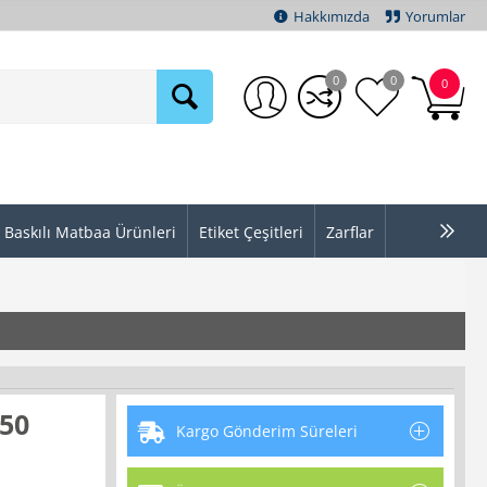
Hakkımızda
Yorumlar
0
0
0
Baskılı Matbaa Ürünleri
Etiket Çeşitleri
Zarflar
150
Kargo Gönderim Süreleri