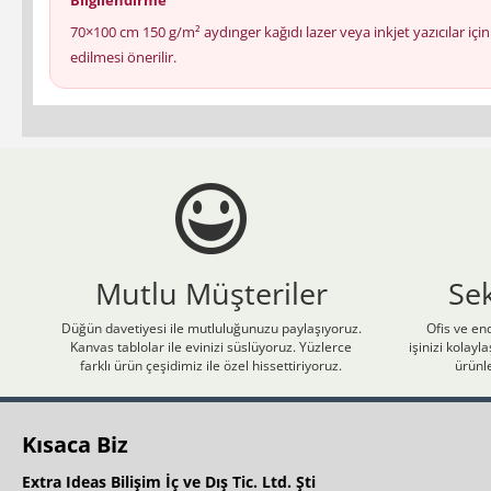
70×100 cm 150 g/m² aydınger kağıdı lazer veya inkjet yazıcılar i
edilmesi önerilir.
Mutlu Müşteriler
Se
Düğün davetiyesi ile mutluluğunuzu paylaşıyoruz.
Ofis ve end
Kanvas tablolar ile evinizi süslüyoruz. Yüzlerce
işinizi kolay
farklı ürün çeşidimiz ile özel hissettiriyoruz.
ürünle
Kısaca Biz
Extra Ideas Bilişim İç ve Dış Tic. Ltd. Şti