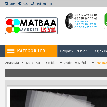
Blog
SSS
İletişim
TL
02
KATEGORILER
Doypack Ürünleri
Kağıt - K
Ana sayfa
Kağıt - Karton Çeşitleri
Aydınger Kağıtları
70×100 