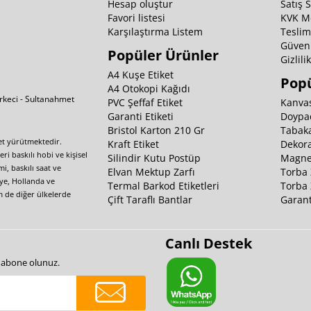
Hesap oluştur
Satış 
Favori listesi
KVK M
Karşılaştırma Listem
Teslim
Güvenl
Popüler Ürünler
Gizlili
A4 Kuşe Etiket
Popü
A4 Otokopi Kağıdı
irkeci - Sultanahmet
PVC Şeffaf Etiket
Kanvas
Garanti Etiketi
Doypa
Bristol Karton 210 Gr
Tabaka
yet yürütmektedir.
Kraft Etiket
Dekora
i baskılı hobi ve kişisel
Silindir Kutu Postüp
Magnet
i, baskılı saat ve
Elvan Mektup Zarfı
Torba 
iye, Hollanda ve
Termal Barkod Etiketleri
Torba 
m de diğer ülkelerde
Çift Taraflı Bantlar
Garant
Canlı Destek
e abone olunuz.