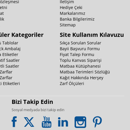
Sözleşmesi
İletişim
etni
Hediye Çeki
at
Markalarımız
ik
Banka Bilgilerimiz
k
Sitemap
ler Kategoriler
Site Kullanım Kılavuzu
 Tablolar
Sıkça Sorulan Sorular
ck Ambalaj
Bayii Başvuru Formu
 Etiketler
Fiyat Talep Formu
tif Saatler
Toplu Kanvas Siparişi
li Saatler
Matbaa Kütüphanesi
Zarflar
Matbaa Terimleri Sözlüğü
Zarflar
Kağıt Hakkında Herşey
i Etiketleri
Zarf Ölçüleri
Bizi Takip Edin
Sosyal medyada bizi takip edin