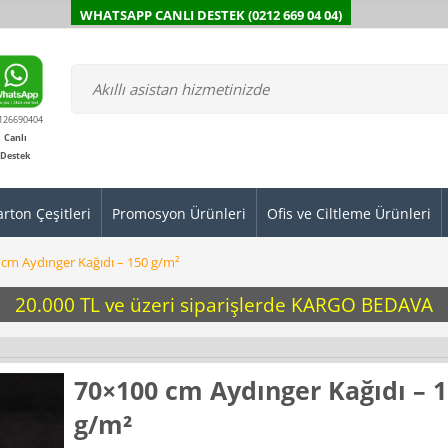
WHATSAPP CANLI DESTEK (0212 669 04 04)
126690404
Canlı
Destek
arton Çeşitleri
Promosyon Ürünleri
Ofis ve Ciltleme Ürünleri
cm Aydınger Kağıdı – 150 g/m²
20.000 TL ve üzeri siparişlerde KARGO BEDAVA
70×100 cm Aydınger Kağıdı – 
g/m²