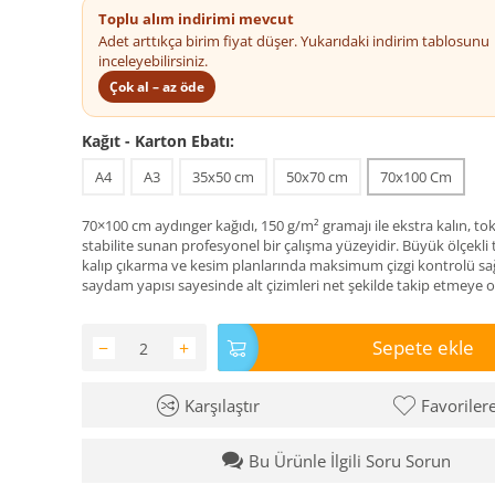
Toplu alım indirimi mevcut
Adet arttıkça birim fiyat düşer. Yukarıdaki indirim tablosunu
inceleyebilirsiniz.
Çok al – az öde
Kağıt - Karton Ebatı:
A4
A3
35x50 cm
50x70 cm
70x100 Cm
70×100 cm aydınger kağıdı, 150 g/m² gramajı ile ekstra kalın, to
stabilite sunan profesyonel bir çalışma yüzeyidir. Büyük ölçekli t
kalıp çıkarma ve kesim planlarında maksimum çizgi kontrolü sağl
saydam yapısı sayesinde alt çizimleri net şekilde takip etmeye o
Sepete ekle
−
+
Karşılaştır
Favoriler
Bu Ürünle İlgili Soru Sorun