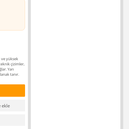
k ve yüksek
eknik çizimler,
ar. Yarı
lanak tanır.
e ekle