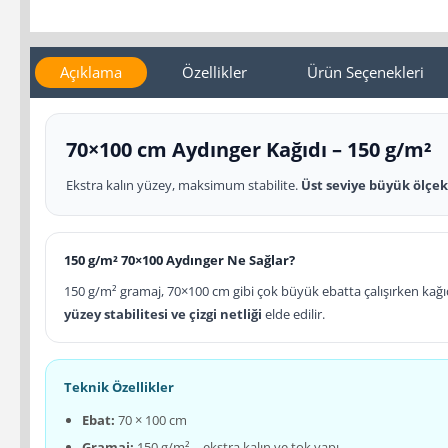
Açıklama
Özellikler
Ürün Seçenekleri
70×100 cm Aydınger Kağıdı – 150 g/m²
Ekstra kalın yüzey, maksimum stabilite.
Üst seviye büyük ölçek
150 g/m² 70×100 Aydınger Ne Sağlar?
150 g/m² gramaj, 70×100 cm gibi çok büyük ebatta çalışırken kağıd
yüzey stabilitesi ve çizgi netliği
elde edilir.
Teknik Özellikler
Ebat:
70 × 100 cm
Gramaj:
150 g/m² – ekstra kalın ve tok yapı