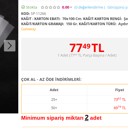
Stokta
0.00
(0
değerlendirme
)
Görüşünü y
KOD:
SP-11266
70x100 Cm
,
Şe
KAĞIT - KARTON EBATI:
KAĞIT-KARTON RENGI:
150 Gr
,
Aydı
KAĞIT/KARTON GRAMAJI:
KAĞIT/KARTON TÜRÜ:
Gateway
77
TL
49
1 Adet (
77
TL
Parça Başına / Adet)
49
ÇOK AL - AZ ÖDE İNDİRİMLERİ:
Adet
Fiyat
62
25+
73
TL
74
50+
69
TL
2
Minimum sipariş miktarı
adet
.