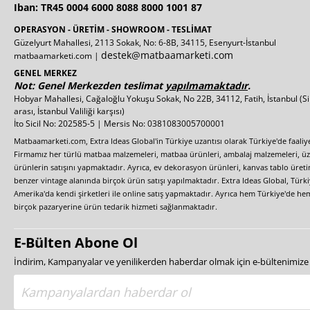
Iban: TR45 0004 6000 8088 8000 1001 87
OPERASYON - ÜRETİM - SHOWROOM - TESLİMAT
Güzelyurt Mahallesi, 2113 Sokak, No: 6-8B, 34115, Esenyurt-İstanbul
destek@matbaamarketi.com
matbaamarketi.com |
GENEL MERKEZ
Not: Genel Merkezden teslimat
yapılmamaktadır
.
Hobyar Mahallesi, Cağaloğlu Yokuşu Sokak, No 22B, 34112, Fatih, İstanbul
(S
arası, İstanbul Valiliği karşısı)
İto Sicil No: 202585-5 | Mersis No: 0381083005700001
Matbaamarketi.com, Extra Ideas Global'in Türkiye uzantısı olarak Türkiye'de faali
Firmamız her türlü matbaa malzemeleri, matbaa ürünleri, ambalaj malzemeleri, üzer
ürünlerin satışını yapmaktadır. Ayrıca, ev dekorasyon ürünleri, kanvas tablo üretim
benzer vintage alanında birçok ürün satışı yapılmaktadır. Extra Ideas Global, Türk
Amerika'da kendi şirketleri ile online satış yapmaktadır. Ayrıca hem Türkiye'de he
birçok pazaryerine ürün tedarik hizmeti sağlanmaktadır.
E-Bülten Abone Ol
İndirim, Kampanyalar ve yenilikerden haberdar olmak için e-bültenimiz