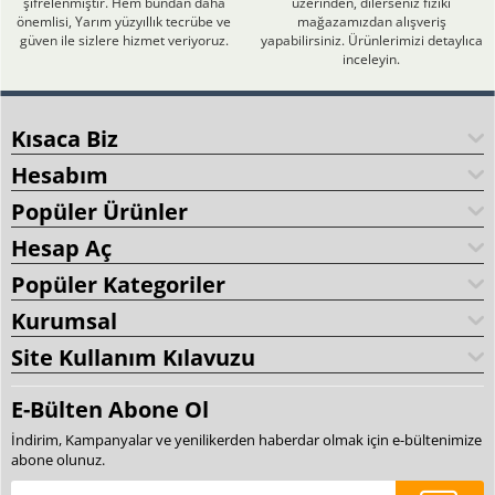
şifrelenmiştir. Hem bundan daha
üzerinden, dilerseniz fiziki
önemlisi, Yarım yüzyıllık tecrübe ve
mağazamızdan alışveriş
güven ile sizlere hizmet veriyoruz.
yapabilirsiniz. Ürünlerimizi detaylıca
inceleyin.
Kısaca Biz
Hesabım
Popüler Ürünler
Hesap Aç
Popüler Kategoriler
Kurumsal
Site Kullanım Kılavuzu
E-Bülten Abone Ol
İndirim, Kampanyalar ve yenilikerden haberdar olmak için e-bültenimize
abone olunuz.