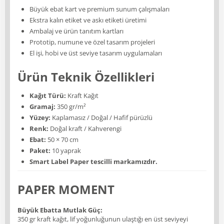
Büyük ebat kart ve premium sunum çalışmaları
Ekstra kalın etiket ve askı etiketi üretimi
Ambalaj ve ürün tanıtım kartları
Prototip, numune ve özel tasarım projeleri
El işi, hobi ve üst seviye tasarım uygulamaları
Ürün Teknik Özellikleri
Kağıt Türü:
Kraft Kağıt
Gramaj:
350 gr/m²
Yüzey:
Kaplamasız / Doğal / Hafif pürüzlü
Renk:
Doğal kraft / Kahverengi
Ebat:
50 × 70 cm
Paket:
10 yaprak
Smart Label Paper tescilli markamızdır.
PAPER MOMENT
Büyük Ebatta Mutlak Güç:
350 gr kraft kağıt, lif yoğunluğunun ulaştığı en üst seviyeyi