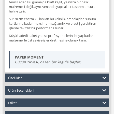
temsil eder. Bu gramajda kraft kağıt, yalnızca bir baskı
malzemesi değil, aynı zamanda yapısal bir tasarım unsuru
haline gelir.
50×70 cm ebatta kullanılan bu kalınlık, ambalajdan sunum
kartlarına kadar maksimum sağlamlık ve prestij gerektiren
işlerde tavizsiz bir performans sunar.
Düşük adetli paket yapısı, profesyonellerin ihtiyaç kadar
malzeme ile üst seviye işler üretmesine olanak tanır.
PAPER MOMENT
Gücün zirvesi, bazen bir kağıtla başlar.
Özellikler
Ürün Seçenekleri
Etiket