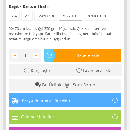
Kağıt - Karton Ebatı:
A4
A3
35x50 cm
50x70 cm
70x100 Cm
50×70 cm kraft kağıt 350 gr – 10 yaprak. Çok kalın, sert ve
maksimum tok yapı. Kart, etiket ve üst segment büyük ebat
tasarım uygulamaları için uygundur.
−
+
Sepete ekle
Karşılaştır
Favorilere ekle
Bu Ürünle İlgili Soru Sorun
Kargo Gönderim Süreleri
Ödeme Metodları