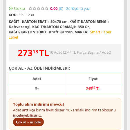
Stokta
0.00
(0
)
Görüşünü yaz
KOD:
SP-11230
50x70 cm
,
KAĞIT - KARTON EBATI:
KAĞIT-KARTON RENGI:
Kahverengi
,
350 Gr
,
KAĞIT/KARTON GRAMAJI:
Kraft Karton
,
Smart Paper
KAĞIT/KARTON TÜRÜ:
MARKA:
Label
273
TL
13
10 Adet (
27
TL
Parça Başına / Adet)
31
ÇOK AL - AZ ÖDE İNDİRİMLERİ:
Adet
Fiyat
82
5+
245
TL
Toplu alım indirimi mevcut
Adet arttıkça birim fiyat düşer. Yukarıdaki indirim tablosunu
inceleyebilirsiniz.
Çok al – az öde