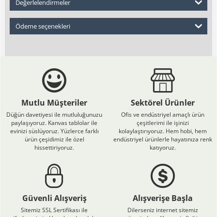
Değerlelendirmeler
Ödeme seçenekleri
Mutlu Müşteriler
Sektörel Ürünler
Düğün davetiyesi ile mutluluğunuzu
Ofis ve endüstriyel amaçlı ürün
paylaşıyoruz. Kanvas tablolar ile
çeşitlerimi ile işinizi
evinizi süslüyoruz. Yüzlerce farklı
kolaylaştırıyoruz. Hem hobi, hem
ürün çeşidimiz ile özel
endüstriyel ürünlerle hayatınıza renk
hissettiriyoruz.
katıyoruz.
Güvenli Alışveriş
Alışverişe Başla
Sitemiz SSL Sertifikası ile
Dilerseniz internet sitemiz