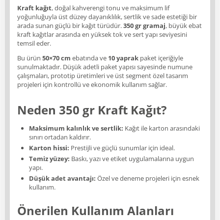
Kraft kağıt
, doğal kahverengi tonu ve maksimum lif
yoğunluğuyla üst düzey dayanıklılık, sertlik ve sade estetiği bir
arada sunan güçlü bir kağıt türüdür.
350 gr gramaj
, büyük ebat
kraft kağıtlar arasında en yüksek tok ve sert yapı seviyesini
temsil eder.
Bu ürün
50×70 cm
ebatında ve
10 yaprak
paket içeriğiyle
sunulmaktadır. Düşük adetli paket yapısı sayesinde numune
çalışmaları, prototip üretimleri ve üst segment özel tasarım
projeleri için kontrollü ve ekonomik kullanım sağlar.
Neden 350 gr Kraft Kağıt?
Maksimum kalınlık ve sertlik:
Kağıt ile karton arasındaki
sınırı ortadan kaldırır.
Karton hissi:
Prestijli ve güçlü sunumlar için ideal.
Temiz yüzey:
Baskı, yazı ve etiket uygulamalarına uygun
yapı.
Düşük adet avantajı:
Özel ve deneme projeleri için esnek
kullanım.
Önerilen Kullanım Alanları