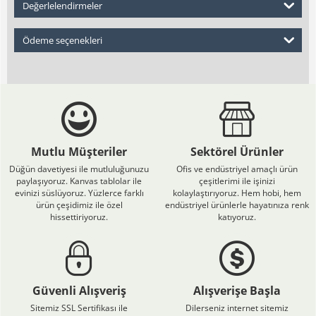
Değerlelendirmeler
Ödeme seçenekleri
Mutlu Müşteriler
Sektörel Ürünler
Düğün davetiyesi ile mutluluğunuzu
Ofis ve endüstriyel amaçlı ürün
paylaşıyoruz. Kanvas tablolar ile
çeşitlerimi ile işinizi
evinizi süslüyoruz. Yüzlerce farklı
kolaylaştırıyoruz. Hem hobi, hem
ürün çeşidimiz ile özel
endüstriyel ürünlerle hayatınıza renk
hissettiriyoruz.
katıyoruz.
Güvenli Alışveriş
Alışverişe Başla
Sitemiz SSL Sertifikası ile
Dilerseniz internet sitemiz