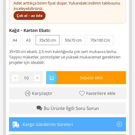
Adet arttıkça birim fiyat düşer. Yukarıdaki indirim tablosunu
inceleyebilirsiniz.
Çok al – az öde
Kağıt - Karton Ebatı:
A4
A3
35x50 cm
50x70 cm
70x100 Cm
35×50 cm ebatlı, 2,5 mm kalınlığında çok sert mukavva levha.
Taşıyıcı maketler, prototipler ve yüksek mukavemet gerektiren
projeler için idealdir.
−
+
Sepete ekle
Karşılaştır
Favorilere ekle
Bu Ürünle İlgili Soru Sorun
Kargo Gönderim Süreleri