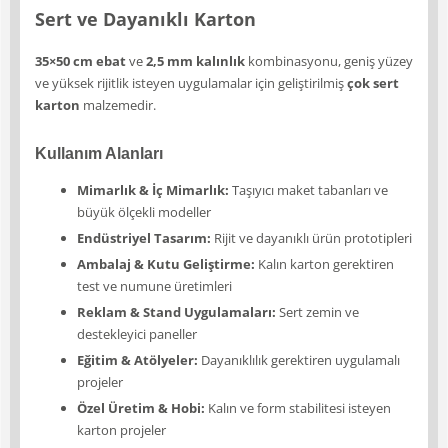
Sert ve Dayanıklı Karton
35×50 cm ebat
ve
2,5 mm kalınlık
kombinasyonu, geniş yüzey
ve yüksek rijitlik isteyen uygulamalar için geliştirilmiş
çok sert
karton
malzemedir.
Kullanım Alanları
Mimarlık & İç Mimarlık:
Taşıyıcı maket tabanları ve
büyük ölçekli modeller
Endüstriyel Tasarım:
Rijit ve dayanıklı ürün prototipleri
Ambalaj & Kutu Geliştirme:
Kalın karton gerektiren
test ve numune üretimleri
Reklam & Stand Uygulamaları:
Sert zemin ve
destekleyici paneller
Eğitim & Atölyeler:
Dayanıklılık gerektiren uygulamalı
projeler
Özel Üretim & Hobi:
Kalın ve form stabilitesi isteyen
karton projeler