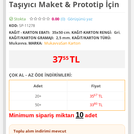
Taşıyıcı Maket & Prototip İçin
Stokta
0.00
(0
)
Görüşünü yaz
KOD:
SP-11278
35x50 cm
,
Gri
,
KAĞIT - KARTON EBATI:
KAĞIT-KARTON RENGI:
2,5 mm
,
KAĞIT/KARTON GRAMAJI:
KAĞIT/KARTON TÜRÜ:
Mukavva
,
MukavvaSan Karton
MARKA:
37
TL
55
ÇOK AL - AZ ÖDE İNDİRİMLERİ:
Adet
Fiyat
67
20+
35
TL
80
50+
33
TL
10
Minimum sipariş miktarı
adet
.
Toplu alım indirimi mevcut