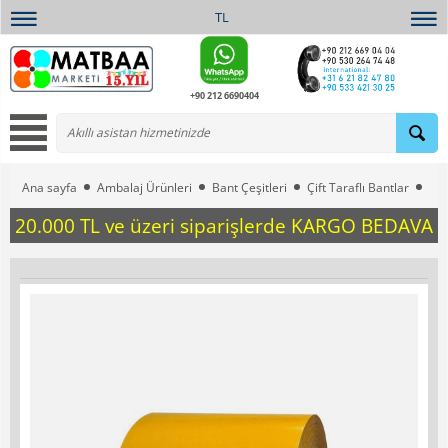
TL
+90 212 6690404
Ana sayfa
Ambalaj Ürünleri
Bant Çeşitleri
Çift Taraflı Bantlar
34 
20.000 TL ve üzeri siparişlerde KARGO BEDAVA