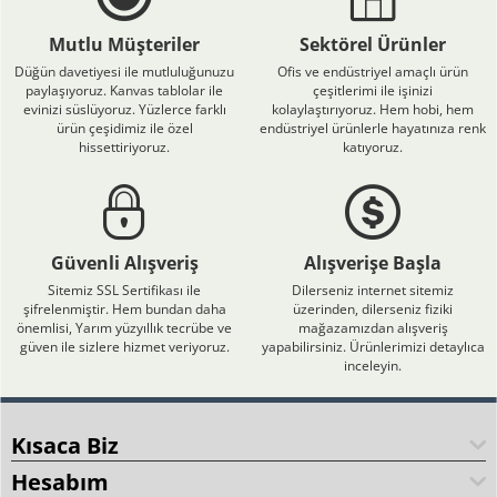
Mutlu Müşteriler
Sektörel Ürünler
Düğün davetiyesi ile mutluluğunuzu
Ofis ve endüstriyel amaçlı ürün
paylaşıyoruz. Kanvas tablolar ile
çeşitlerimi ile işinizi
evinizi süslüyoruz. Yüzlerce farklı
kolaylaştırıyoruz. Hem hobi, hem
ürün çeşidimiz ile özel
endüstriyel ürünlerle hayatınıza renk
hissettiriyoruz.
katıyoruz.
Güvenli Alışveriş
Alışverişe Başla
Sitemiz SSL Sertifikası ile
Dilerseniz internet sitemiz
şifrelenmiştir. Hem bundan daha
üzerinden, dilerseniz fiziki
önemlisi, Yarım yüzyıllık tecrübe ve
mağazamızdan alışveriş
güven ile sizlere hizmet veriyoruz.
yapabilirsiniz. Ürünlerimizi detaylıca
inceleyin.
Kısaca Biz
Hesabım