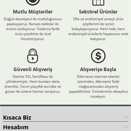
Mutlu Müşteriler
Sektörel Ürünler
Düğün davetiyesi ile mutluluğunuzu
Ofis ve endüstriyel amaçlı ürün
paylaşıyoruz. Kanvas tablolar ile
çeşitlerimi ile işinizi
evinizi süslüyoruz. Yüzlerce farklı
kolaylaştırıyoruz. Hem hobi, hem
ürün çeşidimiz ile özel
endüstriyel ürünlerle hayatınıza renk
hissettiriyoruz.
katıyoruz.
Güvenli Alışveriş
Alışverişe Başla
Sitemiz SSL Sertifikası ile
Dilerseniz internet sitemiz
şifrelenmiştir. Hem bundan daha
üzerinden, dilerseniz fiziki
önemlisi, Yarım yüzyıllık tecrübe ve
mağazamızdan alışveriş
güven ile sizlere hizmet veriyoruz.
yapabilirsiniz. Ürünlerimizi detaylıca
inceleyin.
Kısaca Biz
Hesabım