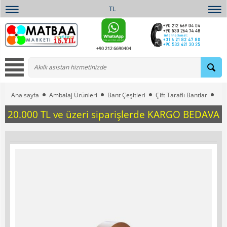
TL
+90 212 6690404
Ana sayfa
Ambalaj Ürünleri
Bant Çeşitleri
Çift Taraflı Bantlar
1,2
20.000 TL ve üzeri siparişlerde KARGO BEDAVA