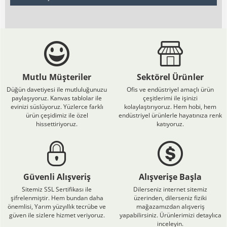
Mutlu Müşteriler
Sektörel Ürünler
Düğün davetiyesi ile mutluluğunuzu
Ofis ve endüstriyel amaçlı ürün
paylaşıyoruz. Kanvas tablolar ile
çeşitlerimi ile işinizi
evinizi süslüyoruz. Yüzlerce farklı
kolaylaştırıyoruz. Hem hobi, hem
ürün çeşidimiz ile özel
endüstriyel ürünlerle hayatınıza renk
hissettiriyoruz.
katıyoruz.
Güvenli Alışveriş
Alışverişe Başla
Sitemiz SSL Sertifikası ile
Dilerseniz internet sitemiz
şifrelenmiştir. Hem bundan daha
üzerinden, dilerseniz fiziki
önemlisi, Yarım yüzyıllık tecrübe ve
mağazamızdan alışveriş
güven ile sizlere hizmet veriyoruz.
yapabilirsiniz. Ürünlerimizi detaylıca
inceleyin.