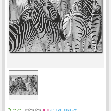
Stokta
0.00
(0
)
Görüşünü yaz