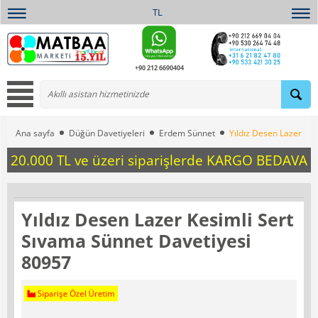
TL
+90 212 6690404
Ana sayfa
Düğün Davetiyeleri
Erdem Sünnet
Yıldız Desen Lazer Ke
20.000 TL ve üzeri siparişlerde KARGO BEDAVA
Yıldız Desen Lazer Kesimli Sert
Sıvama Sünnet Davetiyesi
80957
Siparişe Özel Üretim