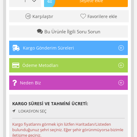
Sepete ekle
Karşılaştır
Favorilere ekle
Bu Ürünle İlgili Soru Sorun
Kargo Gönderim Süreleri
Ödeme Metodları
Neden Biz
KARGO SÜRESI VE TAHMINI ÜCRETI:
LOKASYON SEÇ
Kargo fiyatlarını görmek için lütfen Haritadan/Listeden
bulunduğunuz şehri seçiniz. Eğer şehir görünmüyorsa bizimle
iletişime geçiniz.