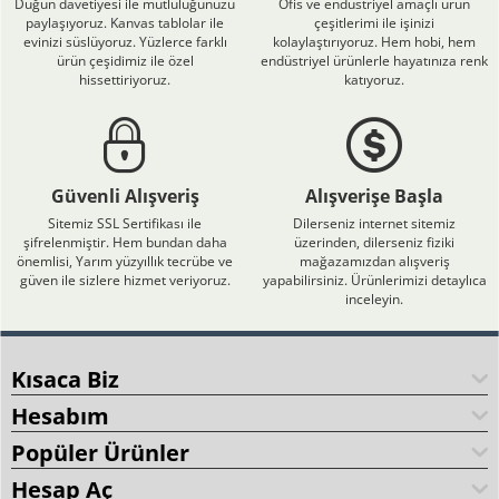
Düğün davetiyesi ile mutluluğunuzu
Ofis ve endüstriyel amaçlı ürün
paylaşıyoruz. Kanvas tablolar ile
çeşitlerimi ile işinizi
evinizi süslüyoruz. Yüzlerce farklı
kolaylaştırıyoruz. Hem hobi, hem
ürün çeşidimiz ile özel
endüstriyel ürünlerle hayatınıza renk
hissettiriyoruz.
katıyoruz.
Güvenli Alışveriş
Alışverişe Başla
Sitemiz SSL Sertifikası ile
Dilerseniz internet sitemiz
şifrelenmiştir. Hem bundan daha
üzerinden, dilerseniz fiziki
önemlisi, Yarım yüzyıllık tecrübe ve
mağazamızdan alışveriş
güven ile sizlere hizmet veriyoruz.
yapabilirsiniz. Ürünlerimizi detaylıca
inceleyin.
Kısaca Biz
Hesabım
Popüler Ürünler
Hesap Aç