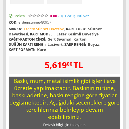
Stokta
0.00
(0
)
Görüşünü yaz
KOD:
erdemsunnet-80957
Erdem Sünnet Davetiye
,
Sünnet
MARKA:
KART TÜRÜ:
Davetiyesi
,
Lazer Kesimli Davetiye
,
KART MODELI:
Sert Sıvamalı Karton
,
KAĞIT-KARTON CINSI:
Lacivert
,
Beyaz
,
DÜĞÜN KARTI RENGI:
ZARF RENGI:
Kare
KART FORMATI:
5,619
TL
00
Baskı, mum, metal isimlik gibi işler ilave
ücretle yapılmaktadır. Baskının türüne,
baskı adetine, baskı rengine göre fiyatlar
değişmektedir. Aşağıdaki seçeneklere göre
tercihlerinizi belirleyip devam
edebilirsiniz.
Detaylı bilgi için tıklayınız.