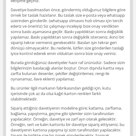
iletişime geçiniz.
Davetiye basılmazdan önce, göndermiş olduğunuz bilgilere göre
örnek bir taslak hazırlanır. Bu taslak size e-posta veya whatsapp
üzerinden gönderilir. (whatsapp olmasını hızlı olması için tercih
ederiz ve öneririz) Siz çalışmayı inceleyip bize onay verdikten
sonra baskı aşamasına geçilir. Baskı yapıldıktan sonra değişiklik
yapılamaz. Baskı yapıldıktan sonra değişiklik isterseniz, ikinci bir
siparişi tekrar vermeniz gerekecektir. Basılan işin tekrar geri
dönüşü olmayacaktır. Bu nedenle, lütfen size gönderilen taslağı
iyice kontrol ederek emin olduktan sonra bize onay veriniz.
Burada gördüğünüz davetiyeler hazır raf ürünüdür. Sadece sizin
bilgilerinizin basılacağı alanlar boştur. Onun dışında kartta veya
zarfta bulunan desenler, şekiller değiştirilemez, rengi ile
oynanamaz, ilave eklenti yapılamaz.
Bu ürünler ilgili markanın fabrikasından geldiği için, kutu
içerisinde çok az da olsa kağıt-karton renkleri farklı
olabilmektedir.
Sipariş ettiğiniz davetiyenin modeline göre; katlama, zarflama,
bağlama, yapıştırma, geçme gibi işlemler sizin tarafınızdan
yapılacaktır. Örneğin, davetiye ve zarf ayrı olarak gelecektir.
Örneğin, sert ve kalın kartonlu bir davetiye sipariş ettiyseniz, bu
davetiyenin kartona yapışma işi sizin tarafınızdan yapılacaktır.
Sipariş ile birlikte size bir örnek gönderilecektir. Sormak