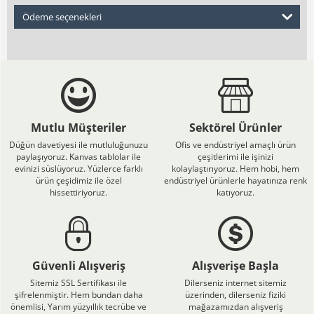
Ödeme seçenekleri
Mutlu Müşteriler
Sektörel Ürünler
Düğün davetiyesi ile mutluluğunuzu
Ofis ve endüstriyel amaçlı ürün
paylaşıyoruz. Kanvas tablolar ile
çeşitlerimi ile işinizi
evinizi süslüyoruz. Yüzlerce farklı
kolaylaştırıyoruz. Hem hobi, hem
ürün çeşidimiz ile özel
endüstriyel ürünlerle hayatınıza renk
hissettiriyoruz.
katıyoruz.
Güvenli Alışveriş
Alışverişe Başla
Sitemiz SSL Sertifikası ile
Dilerseniz internet sitemiz
şifrelenmiştir. Hem bundan daha
üzerinden, dilerseniz fiziki
önemlisi, Yarım yüzyıllık tecrübe ve
mağazamızdan alışveriş