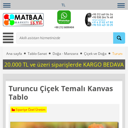
TL
+90 212 6690404
Ana sayfa
Tablo-Sanat
Doğa - Manzara
Çiçek ve Doğa
Turuncu Ç
20.000 TL ve üzeri siparişlerde KARGO BEDAVA
Turuncu Çiçek Temalı Kanvas
Tablo
Siparişe Özel Üretim