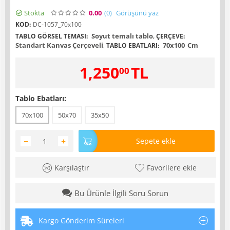
Stokta
0.00
(0
)
Görüşünü yaz
KOD:
DC-1057_70x100
Soyut temalı tablo
,
TABLO GÖRSEL TEMASI:
ÇERÇEVE:
Standart Kanvas Çerçeveli
,
70x100
Cm
TABLO EBATLARI:
1,250
TL
00
Tablo Ebatları:
70x100
50x70
35x50
−
+
Sepete ekle
Karşılaştır
Favorilere ekle
Bu Ürünle İlgili Soru Sorun
Kargo Gönderim Süreleri