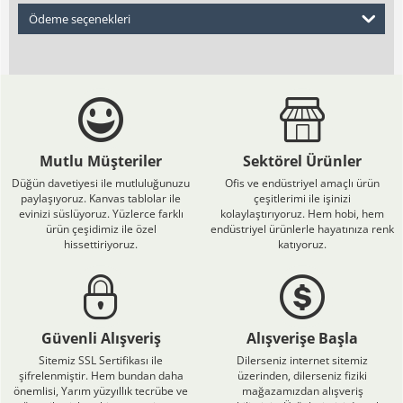
Ödeme seçenekleri
Mutlu Müşteriler
Sektörel Ürünler
Düğün davetiyesi ile mutluluğunuzu
Ofis ve endüstriyel amaçlı ürün
paylaşıyoruz. Kanvas tablolar ile
çeşitlerimi ile işinizi
evinizi süslüyoruz. Yüzlerce farklı
kolaylaştırıyoruz. Hem hobi, hem
ürün çeşidimiz ile özel
endüstriyel ürünlerle hayatınıza renk
hissettiriyoruz.
katıyoruz.
Güvenli Alışveriş
Alışverişe Başla
Sitemiz SSL Sertifikası ile
Dilerseniz internet sitemiz
şifrelenmiştir. Hem bundan daha
üzerinden, dilerseniz fiziki
önemlisi, Yarım yüzyıllık tecrübe ve
mağazamızdan alışveriş