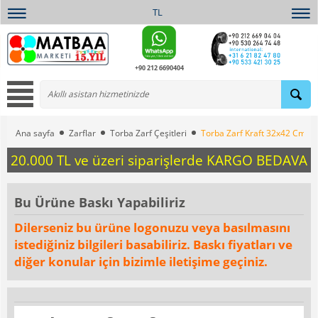
TL
+90 212 6690404
Ana sayfa
Zarflar
Torba Zarf Çeşitleri
Torba Zarf Kraft 32x42 Cm 90
20.000 TL ve üzeri siparişlerde KARGO BEDAVA
Bu Ürüne Baskı Yapabiliriz
Dilerseniz bu ürüne logonuzu veya basılmasını
istediğiniz bilgileri basabiliriz. Baskı fiyatları ve
diğer konular için bizimle iletişime geçiniz.