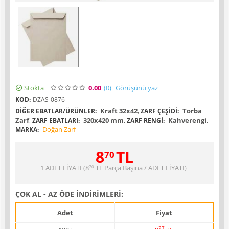
Stokta
0.00
(0
)
Görüşünü yaz
KOD:
DZAS-0876
Kraft 32x42
,
Torba
DIĞER EBATLAR/ÜRÜNLER:
ZARF ÇEŞIDI:
Zarf
,
320x420 mm
,
Kahverengi
,
ZARF EBATLARI:
ZARF RENGI:
Doğan Zarf
MARKA:
8
TL
70
1 ADET FİYATI (
8
TL
Parça Başına / ADET FİYATI)
70
ÇOK AL - AZ ÖDE İNDİRİMLERİ:
Adet
Fiyat
27