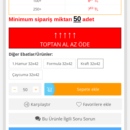
100+
8
TL
83
250+
7
TL
50
Minimum sipariş miktarı
adet
.
↑↑↑↑↑
TOPTAN AL AZ ÖDE
Diğer Ebatlar/Ürünler:
1.Hamur 32x42
Formula 32x42
Kraft 32x42
Çaycuma 32x42
−
+
Sepete ekle
Karşılaştır
Favorilere ekle
Bu Ürünle İlgili Soru Sorun