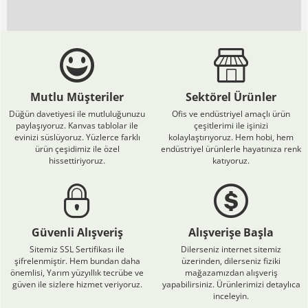
Mutlu Müşteriler
Sektörel Ürünler
Düğün davetiyesi ile mutluluğunuzu
Ofis ve endüstriyel amaçlı ürün
paylaşıyoruz. Kanvas tablolar ile
çeşitlerimi ile işinizi
evinizi süslüyoruz. Yüzlerce farklı
kolaylaştırıyoruz. Hem hobi, hem
ürün çeşidimiz ile özel
endüstriyel ürünlerle hayatınıza renk
hissettiriyoruz.
katıyoruz.
Güvenli Alışveriş
Alışverişe Başla
Sitemiz SSL Sertifikası ile
Dilerseniz internet sitemiz
şifrelenmiştir. Hem bundan daha
üzerinden, dilerseniz fiziki
önemlisi, Yarım yüzyıllık tecrübe ve
mağazamızdan alışveriş
güven ile sizlere hizmet veriyoruz.
yapabilirsiniz. Ürünlerimizi detaylıca
inceleyin.