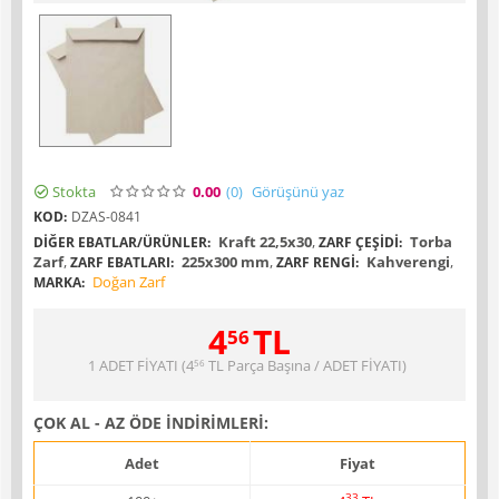
Stokta
0.00
(0
)
Görüşünü yaz
KOD:
DZAS-0841
Kraft 22,5x30
,
Torba
DIĞER EBATLAR/ÜRÜNLER:
ZARF ÇEŞIDI:
Zarf
,
225x300 mm
,
Kahverengi
,
ZARF EBATLARI:
ZARF RENGI:
Doğan Zarf
MARKA:
4
TL
56
1 ADET FİYATI (
4
TL
Parça Başına / ADET FİYATI)
56
ÇOK AL - AZ ÖDE İNDİRİMLERİ:
Adet
Fiyat
33