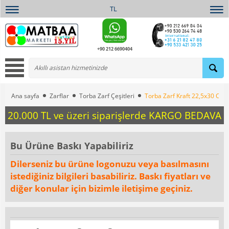
TL
+90 212 6690404
Ana sayfa
Zarflar
Torba Zarf Çeşitleri
Torba Zarf Kraft 22,5x30 Cm 
20.000 TL ve üzeri siparişlerde KARGO BEDAVA
Bu Ürüne Baskı Yapabiliriz
Dilerseniz bu ürüne logonuzu veya basılmasını
istediğiniz bilgileri basabiliriz. Baskı fiyatları ve
diğer konular için bizimle iletişime geçiniz.