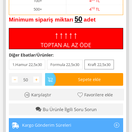
100+
4
TL
10
500+
4
TL
50
Minimum sipariş miktarı
adet
.
↑↑↑↑↑
TOPTAN AL AZ ÖDE
Diğer Ebatlar/Ürünler:
1.Hamur 22,5x30
Formula 22,5x30
Kraft 22,5x30
−
+
Sepete ekle
Karşılaştır
Favorilere ekle
Bu Ürünle İlgili Soru Sorun
Kargo Gönderim Süreleri