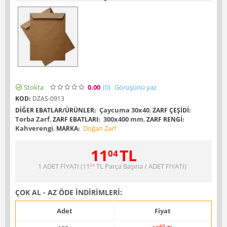
Stokta
0.00
(0
)
Görüşünü yaz
KOD:
DZAS-0913
Çaycuma 30x40
,
DIĞER EBATLAR/ÜRÜNLER:
ZARF ÇEŞIDI:
Torba Zarf
,
300x400 mm
,
ZARF EBATLARI:
ZARF RENGI:
Kahverengi
,
Doğan Zarf
MARKA:
11
TL
04
1 ADET FİYATI (
11
TL
Parça Başına / ADET FİYATI)
04
ÇOK AL - AZ ÖDE İNDİRİMLERİ:
Adet
Fiyat
49