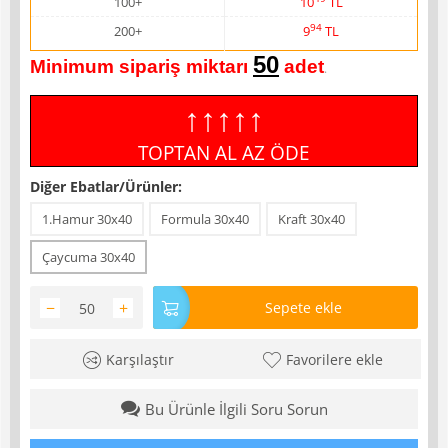
100+
10
TL
94
200+
9
TL
50
Minimum sipariş miktarı
adet
.
↑↑↑↑↑
TOPTAN AL AZ ÖDE
Diğer Ebatlar/Ürünler:
1.Hamur 30x40
Formula 30x40
Kraft 30x40
Çaycuma 30x40
−
+
Sepete ekle
Karşılaştır
Favorilere ekle
Bu Ürünle İlgili Soru Sorun