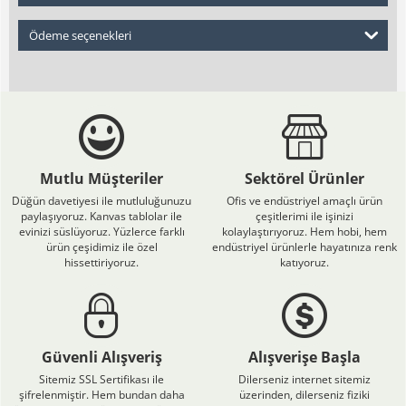
Ödeme seçenekleri
Mutlu Müşteriler
Sektörel Ürünler
Düğün davetiyesi ile mutluluğunuzu
Ofis ve endüstriyel amaçlı ürün
paylaşıyoruz. Kanvas tablolar ile
çeşitlerimi ile işinizi
evinizi süslüyoruz. Yüzlerce farklı
kolaylaştırıyoruz. Hem hobi, hem
ürün çeşidimiz ile özel
endüstriyel ürünlerle hayatınıza renk
hissettiriyoruz.
katıyoruz.
Güvenli Alışveriş
Alışverişe Başla
Sitemiz SSL Sertifikası ile
Dilerseniz internet sitemiz
şifrelenmiştir. Hem bundan daha
üzerinden, dilerseniz fiziki