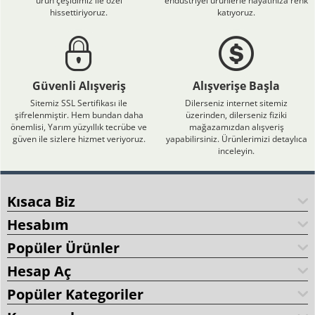
ürün çeşidimiz ile özel
endüstriyel ürünlerle hayatınıza renk
hissettiriyoruz.
katıyoruz.
Güvenli Alışveriş
Alışverişe Başla
Sitemiz SSL Sertifikası ile
Dilerseniz internet sitemiz
şifrelenmiştir. Hem bundan daha
üzerinden, dilerseniz fiziki
önemlisi, Yarım yüzyıllık tecrübe ve
mağazamızdan alışveriş
güven ile sizlere hizmet veriyoruz.
yapabilirsiniz. Ürünlerimizi detaylıca
inceleyin.
Kısaca Biz
Hesabım
Popüler Ürünler
Hesap Aç
Popüler Kategoriler