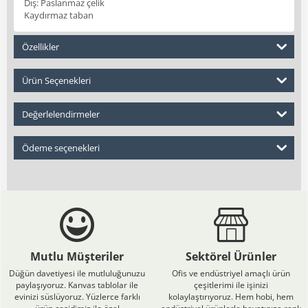
Dış: Paslanmaz çelik
Kaydırmaz taban
Özellikler
Ürün Seçenekleri
Değerlelendirmeler
Ödeme seçenekleri
Mutlu Müşteriler
Sektörel Ürünler
Düğün davetiyesi ile mutluluğunuzu
Ofis ve endüstriyel amaçlı ürün
paylaşıyoruz. Kanvas tablolar ile
çeşitlerimi ile işinizi
evinizi süslüyoruz. Yüzlerce farklı
kolaylaştırıyoruz. Hem hobi, hem