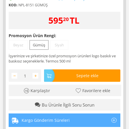
KOD:
NPL-8151 GÜMÜŞ
595
TL
20
Promosyon Ürün Rengi:
Beyaz
Gümüş
Siyah
İşyerinize ve şirketinize özel promosyon ürünleri logo baskılı ve
baskısız seçeneklerle. Termos 500 ml
−
+
Sepete ekle
Karşılaştır
Favorilere ekle
Bu Ürünle İlgili Soru Sorun
Kargo Gönderim Süreleri