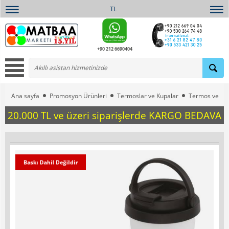
TL
+90 212 6690404
Ana sayfa
Promosyon Ürünleri
Termoslar ve Kupalar
Termos ve Ba
20.000 TL ve üzeri siparişlerde KARGO BEDAVA
Baskı Dahil Değildir