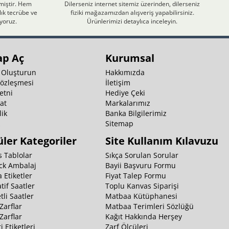
nmiştir. Hem
Dilerseniz internet sitemiz üzerinden, dilerseniz
ık tecrübe ve
fiziki mağazamızdan alışveriş yapabilirsiniz.
iyoruz.
Ürünlerimizi detaylıca inceleyin.
ap Aç
Kurumsal
 Oluşturun
Hakkımızda
Sözleşmesi
İletişim
etni
Hediye Çeki
at
Markalarımız
ik
Banka Bilgilerimiz
k
Sitemap
ler Kategoriler
Site Kullanım Kılavuzu
 Tablolar
Sıkça Sorulan Sorular
ck Ambalaj
Bayii Başvuru Formu
 Etiketler
Fiyat Talep Formu
tif Saatler
Toplu Kanvas Siparişi
li Saatler
Matbaa Kütüphanesi
Zarflar
Matbaa Terimleri Sözlüğü
Zarflar
Kağıt Hakkında Herşey
i Etiketleri
Zarf Ölçüleri