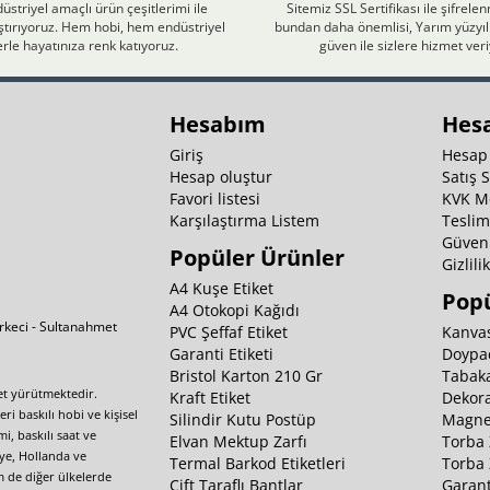
üstriyel amaçlı ürün çeşitlerimi ile
Sitemiz SSL Sertifikası ile şifrele
laştırıyoruz. Hem hobi, hem endüstriyel
bundan daha önemlisi, Yarım yüzyıll
rle hayatınıza renk katıyoruz.
güven ile sizlere hizmet ver
Hesabım
Hes
Giriş
Hesap
Hesap oluştur
Satış 
Favori listesi
KVK M
Karşılaştırma Listem
Teslim
Güvenl
Popüler Ürünler
Gizlili
A4 Kuşe Etiket
Popü
A4 Otokopi Kağıdı
irkeci - Sultanahmet
PVC Şeffaf Etiket
Kanvas
Garanti Etiketi
Doypa
Bristol Karton 210 Gr
Tabaka
yet yürütmektedir.
Kraft Etiket
Dekora
i baskılı hobi ve kişisel
Silindir Kutu Postüp
Magnet
i, baskılı saat ve
Elvan Mektup Zarfı
Torba 
iye, Hollanda ve
Termal Barkod Etiketleri
Torba 
m de diğer ülkelerde
Çift Taraflı Bantlar
Garant