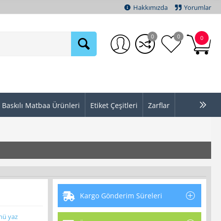
Hakkımızda
Yorumlar
0
0
0
Baskılı Matbaa Ürünleri
Etiket Çeşitleri
Zarflar
Kargo Gönderim Süreleri
nü yaz