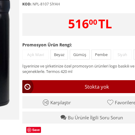
KOD:
NPL-8107 SİYAH
516
TL
00
Promosyon Ürün Rengi:
Açık Mavi
Beyaz
Gümüş
Pembe
Siyah
İşyerinize ve şirketinize özel promosyon ürünleri logo baskılı ve
seçeneklerle. Termos 420 ml
Stokta yok
Karşılaştır
Favoriler
Bu Ürünle İlgili Soru Sorun
Save