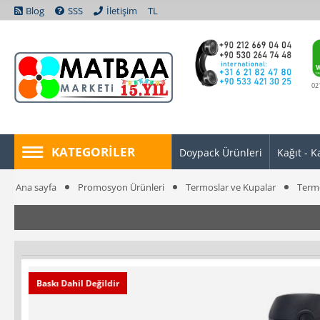
Blog
SSS
İletişim
TL
02
KATEGORILER
Doypack Ürünleri
Kağıt - K
Ana sayfa
Promosyon Ürünleri
Termoslar ve Kupalar
Term
Baskı Dahil Değildir