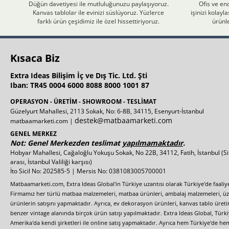
Düğün davetiyesi ile mutluluğunuzu paylaşıyoruz.
Ofis ve end
Kanvas tablolar ile evinizi süslüyoruz. Yüzlerce
işinizi kolay
farklı ürün çeşidimiz ile özel hissettiriyoruz.
ürünle
Kısaca Biz
Extra Ideas Bilişim İç ve Dış Tic. Ltd. Şti
Iban: TR45 0004 6000 8088 8000 1001 87
OPERASYON - ÜRETİM - SHOWROOM - TESLİMAT
Güzelyurt Mahallesi, 2113 Sokak, No: 6-8B, 34115, Esenyurt-İstanbul
destek@matbaamarketi.com
matbaamarketi.com |
GENEL MERKEZ
Not: Genel Merkezden teslimat
yapılmamaktadır
.
Hobyar Mahallesi, Cağaloğlu Yokuşu Sokak, No 22B, 34112, Fatih, İstanbul
(S
arası, İstanbul Valiliği karşısı)
İto Sicil No: 202585-5 | Mersis No: 0381083005700001
Matbaamarketi.com, Extra Ideas Global'in Türkiye uzantısı olarak Türkiye'de faali
Firmamız her türlü matbaa malzemeleri, matbaa ürünleri, ambalaj malzemeleri, üzer
ürünlerin satışını yapmaktadır. Ayrıca, ev dekorasyon ürünleri, kanvas tablo üretim
benzer vintage alanında birçok ürün satışı yapılmaktadır. Extra Ideas Global, Türk
Amerika'da kendi şirketleri ile online satış yapmaktadır. Ayrıca hem Türkiye'de he