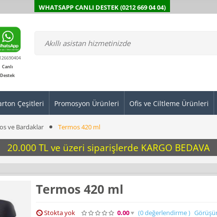
WHATSAPP CANLI DESTEK (0212 669 04 04)
126690404
Canlı
Destek
arton Çeşitleri
Promosyon Ürünleri
Ofis ve Ciltleme Ürünleri
os ve Bardaklar
Termos 420 ml
20.000 TL ve üzeri siparişlerde KARGO BEDAVA
Termos 420 ml
Stokta yok
0.00
(0
değerlendirme
)
Görüşü