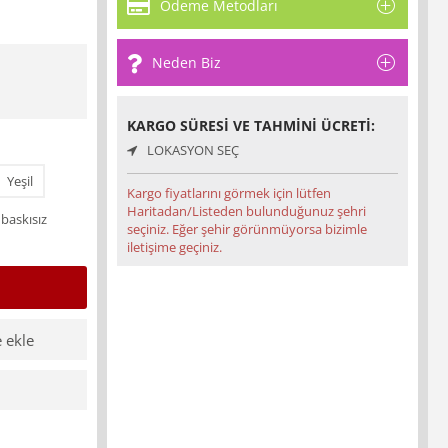
Ödeme Metodları
Neden Biz
KARGO SÜRESI VE TAHMINI ÜCRETI:
LOKASYON SEÇ
Yeşil
Kargo fiyatlarını görmek için lütfen
Haritadan/Listeden bulunduğunuz şehri
 baskısız
seçiniz. Eğer şehir görünmüyorsa bizimle
iletişime geçiniz.
e ekle