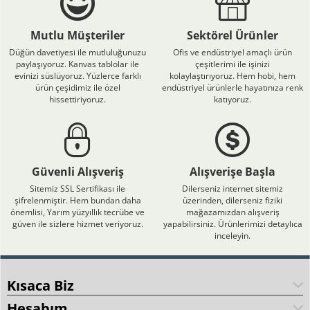
Mutlu Müşteriler
Sektörel Ürünler
Düğün davetiyesi ile mutluluğunuzu
Ofis ve endüstriyel amaçlı ürün
paylaşıyoruz. Kanvas tablolar ile
çeşitlerimi ile işinizi
evinizi süslüyoruz. Yüzlerce farklı
kolaylaştırıyoruz. Hem hobi, hem
ürün çeşidimiz ile özel
endüstriyel ürünlerle hayatınıza renk
hissettiriyoruz.
katıyoruz.
Güvenli Alışveriş
Alışverişe Başla
Sitemiz SSL Sertifikası ile
Dilerseniz internet sitemiz
şifrelenmiştir. Hem bundan daha
üzerinden, dilerseniz fiziki
önemlisi, Yarım yüzyıllık tecrübe ve
mağazamızdan alışveriş
güven ile sizlere hizmet veriyoruz.
yapabilirsiniz. Ürünlerimizi detaylıca
inceleyin.
Kısaca Biz
Hesabım