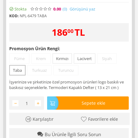
Stokta
0.00
(0
)
Görüşünü yaz
KOD:
NPL-6479 TABA
186
TL
00
Promosyon Ürün Rengi:
Füme
Krem
Kırmızı
Lacivert
Siyah
Taba
Turkuaz
Turuncu
İşyerinize ve şirketinize özel promosyon ürünleri logo baskılı ve
baskısız seçeneklerle. Termoderi Kapaklı Defter ( 13 x 21 cm )
−
+
Sepete ekle
Karşılaştır
Favorilere ekle
Bu Ürünle İlgili Soru Sorun