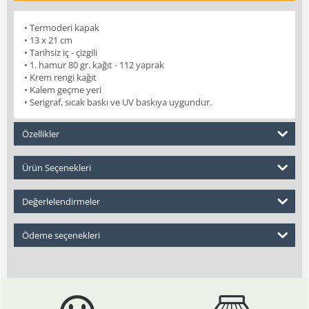
• Termoderi kapak
• 13 x 21 cm
• Tarihsiz iç - çizgili
• 1. hamur 80 gr. kağıt - 112 yaprak
• Krem rengi kağıt
• Kalem geçme yeri
• Serigraf, sıcak baskı ve UV baskıya uygundur.
Özellikler
Ürün Seçenekleri
Değerlelendirmeler
Ödeme seçenekleri