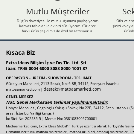
Mutlu Müşteriler
Se
Düğün davetiyesi ile mutluluğunuzu paylaşıyoruz.
Ofis ve end
Kanvas tablolar ile evinizi süslüyoruz. Yüzlerce
işinizi kolay
farklı ürün çeşidimiz ile özel hissettiriyoruz.
ürünle
Kısaca Biz
Extra Ideas Bilişim İç ve Dış Tic. Ltd. Şti
Iban: TR45 0004 6000 8088 8000 1001 87
OPERASYON - ÜRETİM - SHOWROOM - TESLİMAT
Güzelyurt Mahallesi, 2113 Sokak, No: 6-8B, 34115, Esenyurt-İstanbul
destek@matbaamarketi.com
matbaamarketi.com |
GENEL MERKEZ
Not: Genel Merkezden teslimat
yapılmamaktadır
.
Hobyar Mahallesi, Cağaloğlu Yokuşu Sokak, No 22B, 34112, Fatih, İstanbul
(S
arası, İstanbul Valiliği karşısı)
İto Sicil No: 202585-5 | Mersis No: 0381083005700001
Matbaamarketi.com, Extra Ideas Global'in Türkiye uzantısı olarak Türkiye'de faali
Firmamız her türlü matbaa malzemeleri, matbaa ürünleri, ambalaj malzemeleri, üzer