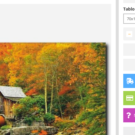
Tablo
70x
−