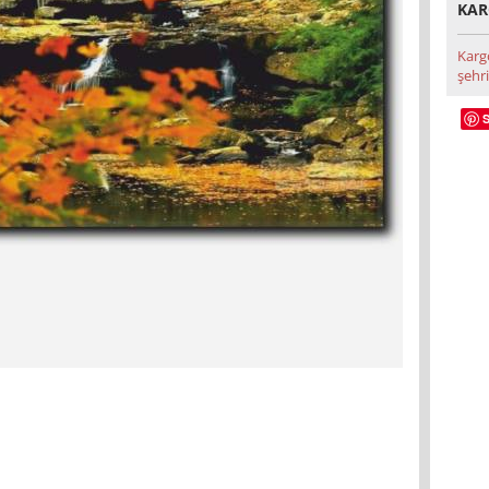
KAR
Karg
şehri