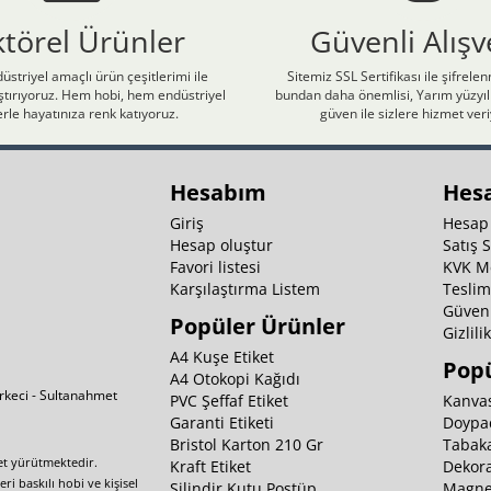
ktörel Ürünler
Güvenli Alışv
üstriyel amaçlı ürün çeşitlerimi ile
Sitemiz SSL Sertifikası ile şifrele
laştırıyoruz. Hem hobi, hem endüstriyel
bundan daha önemlisi, Yarım yüzyıll
rle hayatınıza renk katıyoruz.
güven ile sizlere hizmet ver
Hesabım
Hes
Giriş
Hesap
Hesap oluştur
Satış 
Favori listesi
KVK M
Karşılaştırma Listem
Teslim
Güvenl
Popüler Ürünler
Gizlili
A4 Kuşe Etiket
Popü
A4 Otokopi Kağıdı
irkeci - Sultanahmet
PVC Şeffaf Etiket
Kanvas
Garanti Etiketi
Doypa
Bristol Karton 210 Gr
Tabaka
yet yürütmektedir.
Kraft Etiket
Dekora
i baskılı hobi ve kişisel
Silindir Kutu Postüp
Magnet