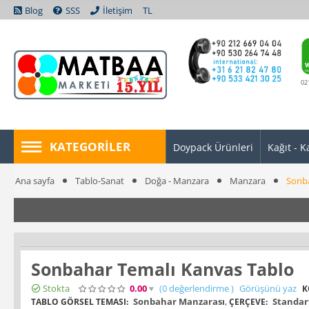
Blog
SSS
İletişim
TL
02
KATEGORILER
Doypack Ürünleri
Kağıt - K
Ana sayfa
Tablo-Sanat
Doğa - Manzara
Manzara
Sonba
Sonbahar Temalı Kanvas Tablo
Stokta
0.00
(0
değerlendirme
)
Görüşünü yaz
K
Sonbahar Manzarası
,
Standart
TABLO GÖRSEL TEMASI:
ÇERÇEVE: