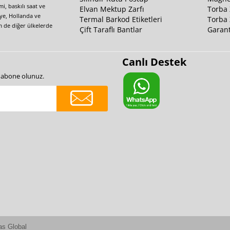
i, baskılı saat ve
Elvan Mektup Zarfı
Torba 
iye, Hollanda ve
Termal Barkod Etiketleri
Torba 
m de diğer ülkelerde
Çift Taraflı Bantlar
Garant
Canlı Destek
e abone olunuz.
as Global