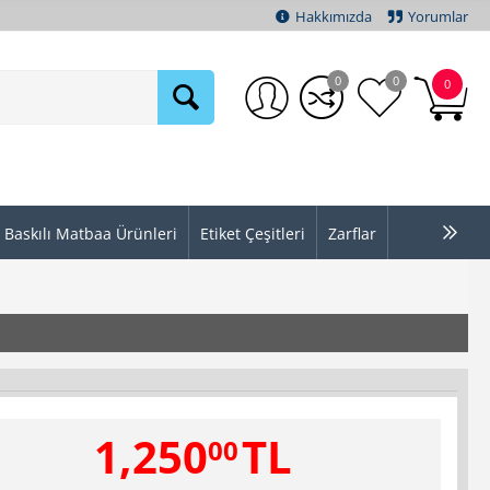
Hakkımızda
Yorumlar
0
0
0
Baskılı Matbaa Ürünleri
Etiket Çeşitleri
Zarflar
1,250
TL
00