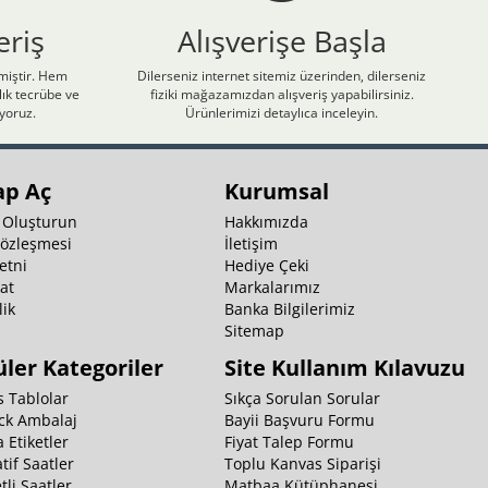
eriş
Alışverişe Başla
nmiştir. Hem
Dilerseniz internet sitemiz üzerinden, dilerseniz
ık tecrübe ve
fiziki mağazamızdan alışveriş yapabilirsiniz.
iyoruz.
Ürünlerimizi detaylıca inceleyin.
ap Aç
Kurumsal
 Oluşturun
Hakkımızda
Sözleşmesi
İletişim
etni
Hediye Çeki
at
Markalarımız
ik
Banka Bilgilerimiz
k
Sitemap
ler Kategoriler
Site Kullanım Kılavuzu
 Tablolar
Sıkça Sorulan Sorular
ck Ambalaj
Bayii Başvuru Formu
 Etiketler
Fiyat Talep Formu
tif Saatler
Toplu Kanvas Siparişi
li Saatler
Matbaa Kütüphanesi