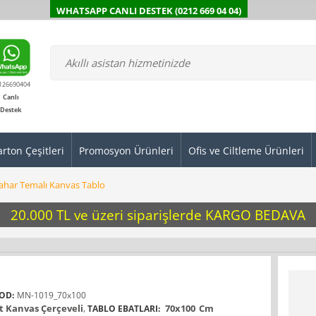
WHATSAPP CANLI DESTEK (0212 669 04 04)
126690404
Canlı
Destek
arton Çeşitleri
Promosyon Ürünleri
Ofis ve Ciltleme Ürünleri
har Temalı Kanvas Tablo
20.000 TL ve üzeri siparişlerde KARGO BEDAVA
OD:
MN-1019_70x100
 Kanvas Çerçeveli
,
70x100
Cm
TABLO EBATLARI: