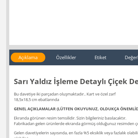
Açıklama
Özellikler
Etiket
Değer
Sarı Yaldız İşleme Detaylı Çiçek 
Bu davetiye iki parçadan oluşmaktadır.. Kart ve özel zarf
18,5x18,5 cm ebatlarında
GENEL AÇIKLAMALAR (LÜTFEN OKUYUNUZ, OLDUKÇA ÖNEMLİD
Ekranda görünen resim temsilidir. Sizin bilgileriniz basılacaktır.
Fabrikadan gelen ürünlerde ekranda görmüş olduğunuz resimden çok
Gelen davetiyelerin sayısında, en fazla %5 eksiklik veya fazlalık olabi