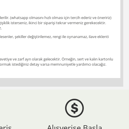
ir. (whatsapp olmasını hızlı olması için tercih ederiz ve öneririz)
klik isterseniz, ikinci bir siparişi tekrar vermeniz gerekecektir.
z.
enler, şekiller değiştirilemez, rengi ile oynanamaz, ilave eklenti
vetiye ve zarf ayrı olarak gelecektir. Örneğin, sert ve kalın kartonlu
ir. Sormak istediğiniz detay varsa memnuniyetle yardımcı olacağız.
eriş
Alışverişe Başla