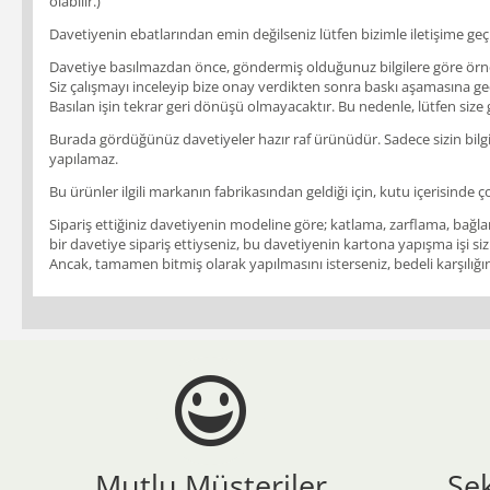
olabilir.)
Davetiyenin ebatlarından emin değilseniz lütfen bizimle iletişime geçi
Davetiye basılmazdan önce, göndermiş olduğunuz bilgilere göre örnek b
Siz çalışmayı inceleyip bize onay verdikten sonra baskı aşamasına geçil
Basılan işin tekrar geri dönüşü olmayacaktır. Bu nedenle, lütfen size
Burada gördüğünüz davetiyeler hazır raf ürünüdür. Sadece sizin bilgile
yapılamaz.
Bu ürünler ilgili markanın fabrikasından geldiği için, kutu içerisinde ç
Sipariş ettiğiniz davetiyenin modeline göre; katlama, zarflama, bağlam
bir davetiye sipariş ettiyseniz, bu davetiyenin kartona yapışma işi siz
Ancak, tamamen bitmiş olarak yapılmasını isterseniz, bedeli karşılığınd
Mutlu Müşteriler
Se