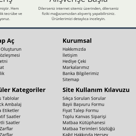
nmiştir. Hem
Dilerseniz internet sitemiz üzerinden, dilerseniz
ık tecrübe ve
fiziki mağazamızdan alışveriş yapabilirsiniz.
iyoruz.
Ürünlerimizi detaylıca inceleyin.
ap Aç
Kurumsal
 Oluşturun
Hakkımızda
Sözleşmesi
İletişim
etni
Hediye Çeki
at
Markalarımız
ik
Banka Bilgilerimiz
k
Sitemap
ler Kategoriler
Site Kullanım Kılavuzu
 Tablolar
Sıkça Sorulan Sorular
ck Ambalaj
Bayii Başvuru Formu
 Etiketler
Fiyat Talep Formu
tif Saatler
Toplu Kanvas Siparişi
li Saatler
Matbaa Kütüphanesi
Zarflar
Matbaa Terimleri Sözlüğü
Zarflar
Kağıt Hakkında Herşey