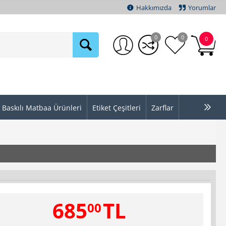
Hakkımızda
Yorumlar
0
0
0
Baskılı Matbaa Ürünleri
Etiket Çeşitleri
Zarflar
685
TL
00