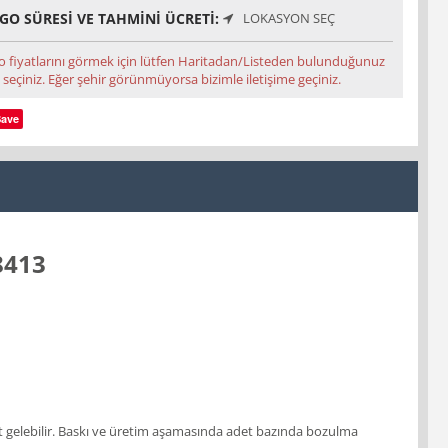
GO SÜRESI VE TAHMINI ÜCRETI:
LOKASYON SEÇ
o fiyatlarını görmek için lütfen Haritadan/Listeden bulunduğunuz
 seçiniz. Eğer şehir görünmüyorsa bizimle iletişime geçiniz.
Save
8413
 adet gelebilir. Baskı ve üretim aşamasında adet bazında bozulma