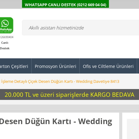
WHATSAPP CANLI DESTEK (0212 669 04 04)
126690404
Canlı
Destek
arton Çeşitleri
Promosyon Ürünleri
Ofis ve Ciltleme Ürünleri
ız İşleme Detaylı Çiçek Desen Düğün Kartı - Wedding Davetiye 8413
20.000 TL ve üzeri siparişlerde KARGO BEDAVA
k Desen Düğün Kartı - Wedding