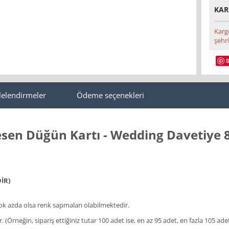
KAR
Karg
şehri
lelendirmeler
Ödeme seçenekleri
Desen Düğün Kartı - Wedding Davetiye 
İR)
 azda olsa renk sapmaları olabilmektedir.
lir. (Örneğin, sipariş ettiğiniz tutar 100 adet ise, en az 95 adet, en fazla 105