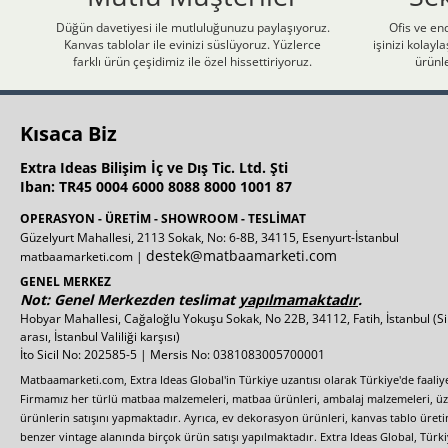
Düğün davetiyesi ile mutluluğunuzu paylaşıyoruz.
Ofis ve end
Kanvas tablolar ile evinizi süslüyoruz. Yüzlerce
işinizi kolay
farklı ürün çeşidimiz ile özel hissettiriyoruz.
ürünle
Kısaca Biz
Extra Ideas Bilişim İç ve Dış Tic. Ltd. Şti
Iban: TR45 0004 6000 8088 8000 1001 87
OPERASYON - ÜRETİM - SHOWROOM - TESLİMAT
Güzelyurt Mahallesi, 2113 Sokak, No: 6-8B, 34115, Esenyurt-İstanbul
destek@matbaamarketi.com
matbaamarketi.com |
GENEL MERKEZ
Not: Genel Merkezden teslimat
yapılmamaktadır
.
Hobyar Mahallesi, Cağaloğlu Yokuşu Sokak, No 22B, 34112, Fatih, İstanbul
(S
arası, İstanbul Valiliği karşısı)
İto Sicil No: 202585-5 | Mersis No: 0381083005700001
Matbaamarketi.com, Extra Ideas Global'in Türkiye uzantısı olarak Türkiye'de faali
Firmamız her türlü matbaa malzemeleri, matbaa ürünleri, ambalaj malzemeleri, üzer
ürünlerin satışını yapmaktadır. Ayrıca, ev dekorasyon ürünleri, kanvas tablo üretim
benzer vintage alanında birçok ürün satışı yapılmaktadır. Extra Ideas Global, Türk