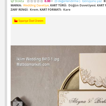
Stokta
0.00
(0
değerlendirme
)
Görüşünü yaz
K
Wedding Davetiye
,
Düğün Davetiyesi
,
MARKA:
KART TÜRÜ:
KART 
Krem
,
Kare
ZARF RENGI:
KART FORMATI:
Siparişe Özel Üretim