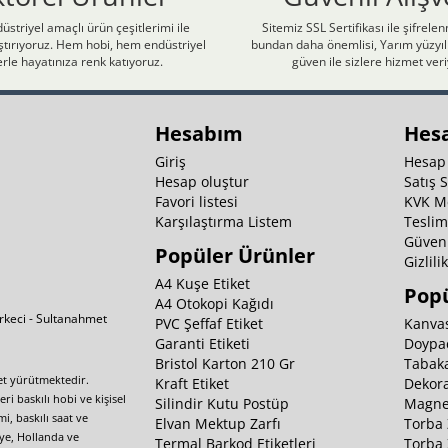
üstriyel amaçlı ürün çeşitlerimi ile
Sitemiz SSL Sertifikası ile şifrele
laştırıyoruz. Hem hobi, hem endüstriyel
bundan daha önemlisi, Yarım yüzyıll
rle hayatınıza renk katıyoruz.
güven ile sizlere hizmet ver
Hesabım
Hes
Giriş
Hesap
Hesap oluştur
Satış 
Favori listesi
KVK M
Karşılaştırma Listem
Teslim
Güvenl
Popüler Ürünler
Gizlili
A4 Kuşe Etiket
Popü
A4 Otokopi Kağıdı
irkeci - Sultanahmet
PVC Şeffaf Etiket
Kanvas
Garanti Etiketi
Doypa
Bristol Karton 210 Gr
Tabaka
yet yürütmektedir.
Kraft Etiket
Dekora
i baskılı hobi ve kişisel
Silindir Kutu Postüp
Magnet
i, baskılı saat ve
Elvan Mektup Zarfı
Torba 
iye, Hollanda ve
Termal Barkod Etiketleri
Torba 