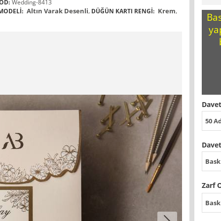
OD:
Wedding-8413
Altın Varak Desenli
,
Krem
,
MODELI:
DÜĞÜN KARTI RENGI:
Bas
ya
Davet
50 A
Davet
Bask
Zarf 
Bask