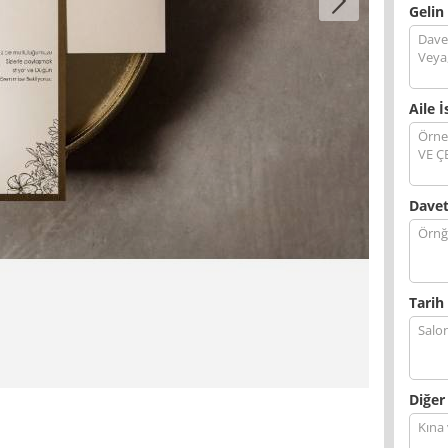
Gelin
Aile İ
Davet
Tarih 
Diğer