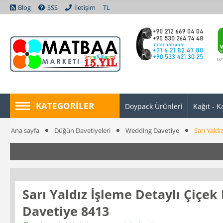
Blog
SSS
İletişim
TL
02
KATEGORILER
Doypack Ürünleri
Kağıt - K
Ana sayfa
Düğün Davetiyeleri
Wedding Davetiye
Sarı Yald
Sarı Yaldız İşleme Detaylı Çiçe
Davetiye 8413