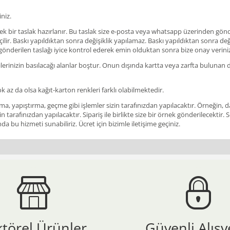
niz.
ir taslak hazırlanır. Bu taslak size e-posta veya whatsapp üzerinden gönderil
ir. Baskı yapıldıktan sonra değişiklik yapılamaz. Baskı yapıldıktan sonra değişi
 gönderilen taslağı iyice kontrol ederek emin olduktan sonra bize onay verini
rinizin basılacağı alanlar boştur. Onun dışında kartta veya zarfta bulunan des
ok az da olsa kağıt-karton renkleri farklı olabilmektedir.
a, yapıştırma, geçme gibi işlemler sizin tarafınızdan yapılacaktır. Örneğin, da
in tarafınızdan yapılacaktır. Sipariş ile birlikte size bir örnek gönderilecekt
a bu hizmeti sunabiliriz. Ücret için bizimle iletişime geçiniz.
ktörel Ürünler
Güvenli Alışv