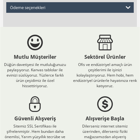
Ödeme seçenekleri
Mutlu Müşteriler
Sektörel Ürünler
Düğün davetiyesi ile mutluluğunuzu
Ofis ve endüstriyel amaçlı ürün
paylaşıyoruz. Kanvas tablolar ile
çeşitlerimi ile işinizi
evinizi süslüyoruz. Yüzlerce farklı
kolaylaştırıyoruz. Hem hobi, hem
ürün çeşidimiz ile özel
endüstriyel ürünlerle hayatınıza renk
hissettiriyoruz.
katıyoruz.
Güvenli Alışveriş
Alışverişe Başla
Sitemiz SSL Sertifikası ile
Dilerseniz internet sitemiz
şifrelenmiştir. Hem bundan daha
üzerinden, dilerseniz fiziki
önemlisi, Yarım yüzyıllık tecrübe ve
mağazamızdan alışveriş