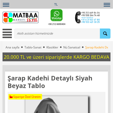
TL
+90 212 6690404
Ana sayfa
Tablo-Sanat
Klasikler
Nü Sanatsal
Şarap Kadehi Detayl
20.000 TL ve üzeri siparişlerde KARGO BEDAVA
Şarap Kadehi Detaylı Siyah
Beyaz Tablo
Siparişe Özel Üretim