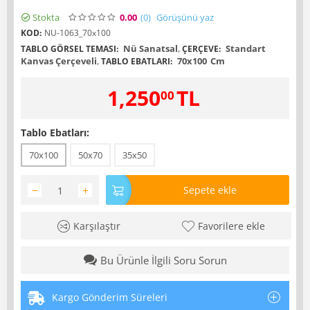
Stokta
0.00
(0
)
Görüşünü yaz
KOD:
NU-1063_70x100
Nü Sanatsal
,
Standart
TABLO GÖRSEL TEMASI:
ÇERÇEVE:
Kanvas Çerçeveli
,
70x100
Cm
TABLO EBATLARI:
1,250
TL
00
Tablo Ebatları:
70x100
50x70
35x50
−
+
Sepete ekle
Karşılaştır
Favorilere ekle
Bu Ürünle İlgili Soru Sorun
Kargo Gönderim Süreleri