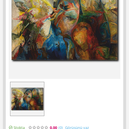
Stokta
0.00
(0
)
Görüşünü yaz