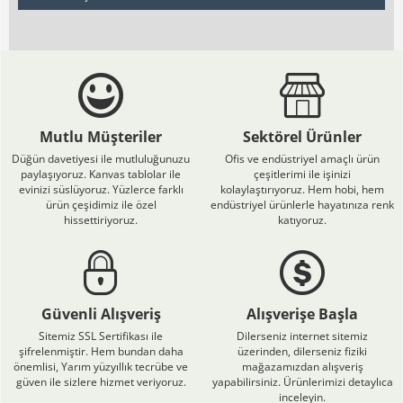
Mutlu Müşteriler
Sektörel Ürünler
Düğün davetiyesi ile mutluluğunuzu
Ofis ve endüstriyel amaçlı ürün
paylaşıyoruz. Kanvas tablolar ile
çeşitlerimi ile işinizi
evinizi süslüyoruz. Yüzlerce farklı
kolaylaştırıyoruz. Hem hobi, hem
ürün çeşidimiz ile özel
endüstriyel ürünlerle hayatınıza renk
hissettiriyoruz.
katıyoruz.
Güvenli Alışveriş
Alışverişe Başla
Sitemiz SSL Sertifikası ile
Dilerseniz internet sitemiz
şifrelenmiştir. Hem bundan daha
üzerinden, dilerseniz fiziki
önemlisi, Yarım yüzyıllık tecrübe ve
mağazamızdan alışveriş
güven ile sizlere hizmet veriyoruz.
yapabilirsiniz. Ürünlerimizi detaylıca
inceleyin.