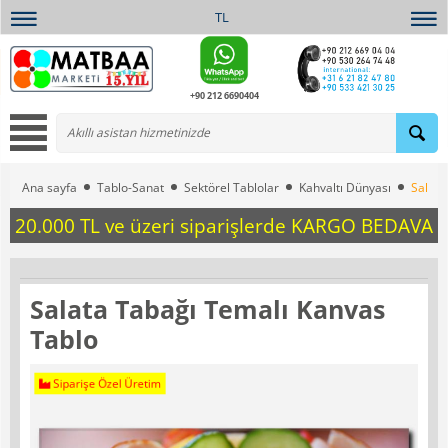
TL
+90 212 6690404
Ana sayfa
Tablo-Sanat
Sektörel Tablolar
Kahvaltı Dünyası
Salata
20.000 TL ve üzeri siparişlerde KARGO BEDAVA
Salata Tabağı Temalı Kanvas
Tablo
Siparişe Özel Üretim