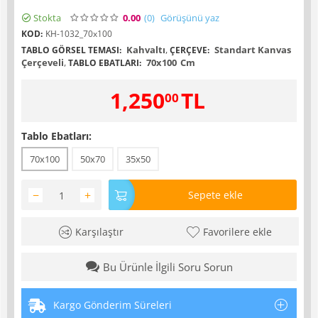
Stokta
0.00
(0
)
Görüşünü yaz
KOD:
KH-1032_70x100
Kahvaltı
,
Standart Kanvas
TABLO GÖRSEL TEMASI:
ÇERÇEVE:
Çerçeveli
,
70x100
Cm
TABLO EBATLARI:
1,250
TL
00
Tablo Ebatları:
70x100
50x70
35x50
−
+
Sepete ekle
Karşılaştır
Favorilere ekle
Bu Ürünle İlgili Soru Sorun
Kargo Gönderim Süreleri