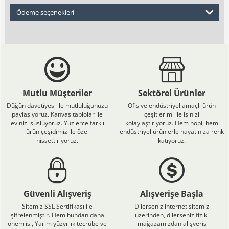
Ödeme seçenekleri
Mutlu Müşteriler
Sektörel Ürünler
Düğün davetiyesi ile mutluluğunuzu
Ofis ve endüstriyel amaçlı ürün
paylaşıyoruz. Kanvas tablolar ile
çeşitlerimi ile işinizi
evinizi süslüyoruz. Yüzlerce farklı
kolaylaştırıyoruz. Hem hobi, hem
ürün çeşidimiz ile özel
endüstriyel ürünlerle hayatınıza renk
hissettiriyoruz.
katıyoruz.
Güvenli Alışveriş
Alışverişe Başla
Sitemiz SSL Sertifikası ile
Dilerseniz internet sitemiz
şifrelenmiştir. Hem bundan daha
üzerinden, dilerseniz fiziki
önemlisi, Yarım yüzyıllık tecrübe ve
mağazamızdan alışveriş