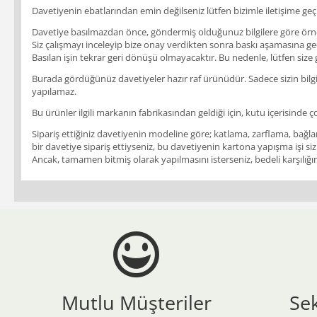
Davetiyenin ebatlarından emin değilseniz lütfen bizimle iletişime geçi
Davetiye basılmazdan önce, göndermiş olduğunuz bilgilere göre örnek b
Siz çalışmayı inceleyip bize onay verdikten sonra baskı aşamasına geçil
Basılan işin tekrar geri dönüşü olmayacaktır. Bu nedenle, lütfen size
Burada gördüğünüz davetiyeler hazır raf ürünüdür. Sadece sizin bilgile
yapılamaz.
Bu ürünler ilgili markanın fabrikasından geldiği için, kutu içerisinde ç
Sipariş ettiğiniz davetiyenin modeline göre; katlama, zarflama, bağlam
bir davetiye sipariş ettiyseniz, bu davetiyenin kartona yapışma işi siz
Ancak, tamamen bitmiş olarak yapılmasını isterseniz, bedeli karşılığınd
Mutlu Müşteriler
Se