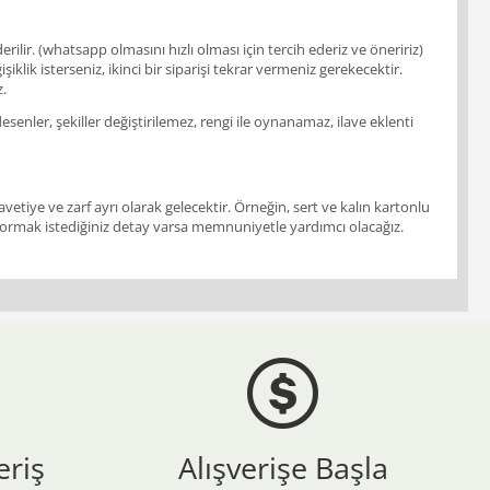
ir. (whatsapp olmasını hızlı olması için tercih ederiz ve öneririz)
klik isterseniz, ikinci bir siparişi tekrar vermeniz gerekecektir.
z.
enler, şekiller değiştirilemez, rengi ile oynanamaz, ilave eklenti
vetiye ve zarf ayrı olarak gelecektir. Örneğin, sert ve kalın kartonlu
ir. Sormak istediğiniz detay varsa memnuniyetle yardımcı olacağız.
eriş
Alışverişe Başla