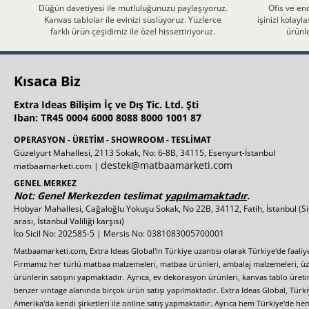
Düğün davetiyesi ile mutluluğunuzu paylaşıyoruz.
Ofis ve end
Kanvas tablolar ile evinizi süslüyoruz. Yüzlerce
işinizi kolay
farklı ürün çeşidimiz ile özel hissettiriyoruz.
ürünle
Kısaca Biz
Extra Ideas Bilişim İç ve Dış Tic. Ltd. Şti
Iban: TR45 0004 6000 8088 8000 1001 87
OPERASYON - ÜRETİM - SHOWROOM - TESLİMAT
Güzelyurt Mahallesi, 2113 Sokak, No: 6-8B, 34115, Esenyurt-İstanbul
destek@matbaamarketi.com
matbaamarketi.com |
GENEL MERKEZ
Not: Genel Merkezden teslimat
yapılmamaktadır
.
Hobyar Mahallesi, Cağaloğlu Yokuşu Sokak, No 22B, 34112, Fatih, İstanbul
(S
arası, İstanbul Valiliği karşısı)
İto Sicil No: 202585-5 | Mersis No: 0381083005700001
Matbaamarketi.com, Extra Ideas Global'in Türkiye uzantısı olarak Türkiye'de faali
Firmamız her türlü matbaa malzemeleri, matbaa ürünleri, ambalaj malzemeleri, üzer
ürünlerin satışını yapmaktadır. Ayrıca, ev dekorasyon ürünleri, kanvas tablo üretim
benzer vintage alanında birçok ürün satışı yapılmaktadır. Extra Ideas Global, Türk
Amerika'da kendi şirketleri ile online satış yapmaktadır. Ayrıca hem Türkiye'de he