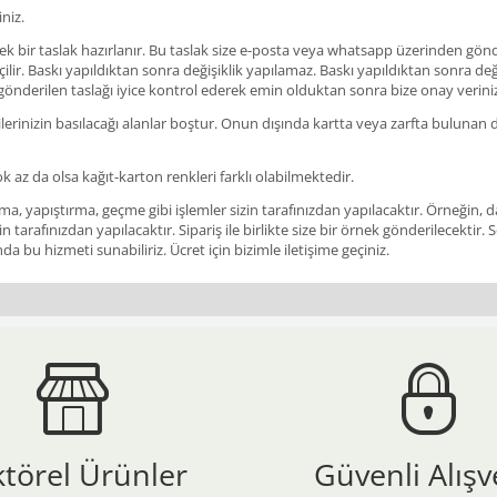
niz.
ir taslak hazırlanır. Bu taslak size e-posta veya whatsapp üzerinden gönderil
ir. Baskı yapıldıktan sonra değişiklik yapılamaz. Baskı yapıldıktan sonra değişi
 gönderilen taslağı iyice kontrol ederek emin olduktan sonra bize onay verini
rinizin basılacağı alanlar boştur. Onun dışında kartta veya zarfta bulunan des
ok az da olsa kağıt-karton renkleri farklı olabilmektedir.
a, yapıştırma, geçme gibi işlemler sizin tarafınızdan yapılacaktır. Örneğin, da
in tarafınızdan yapılacaktır. Sipariş ile birlikte size bir örnek gönderilecekt
a bu hizmeti sunabiliriz. Ücret için bizimle iletişime geçiniz.
ktörel Ürünler
Güvenli Alışv