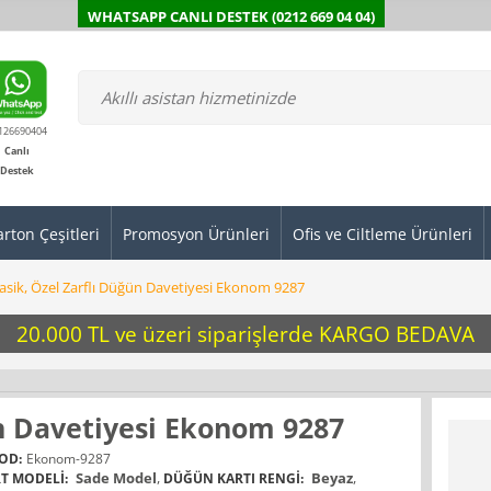
WHATSAPP CANLI DESTEK (0212 669 04 04)
126690404
Canlı
Destek
arton Çeşitleri
Promosyon Ürünleri
Ofis ve Ciltleme Ürünleri
asik, Özel Zarflı Düğün Davetiyesi Ekonom 9287
20.000 TL ve üzeri siparişlerde KARGO BEDAVA
ün Davetiyesi Ekonom 9287
OD:
Ekonom-9287
Sade Model
,
Beyaz
,
T MODELI:
DÜĞÜN KARTI RENGI: