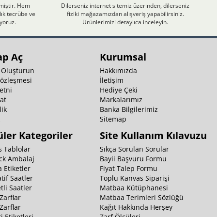
nmiştir. Hem
Dilerseniz internet sitemiz üzerinden, dilerseniz
ık tecrübe ve
fiziki mağazamızdan alışveriş yapabilirsiniz.
iyoruz.
Ürünlerimizi detaylıca inceleyin.
ap Aç
Kurumsal
 Oluşturun
Hakkımızda
Sözleşmesi
İletişim
etni
Hediye Çeki
at
Markalarımız
ik
Banka Bilgilerimiz
k
Sitemap
ler Kategoriler
Site Kullanım Kılavuzu
 Tablolar
Sıkça Sorulan Sorular
ck Ambalaj
Bayii Başvuru Formu
 Etiketler
Fiyat Talep Formu
tif Saatler
Toplu Kanvas Siparişi
li Saatler
Matbaa Kütüphanesi
Zarflar
Matbaa Terimleri Sözlüğü
Zarflar
Kağıt Hakkında Herşey
i Etiketleri
Zarf Ölçüleri