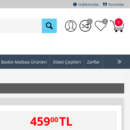
Hakkımızda
Yorumlar
0
0
0
Baskılı Matbaa Ürünleri
Etiket Çeşitleri
Zarflar
459
TL
00