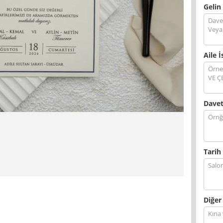
Gelin
Aile İ
Davet
Tarih 
Diğer