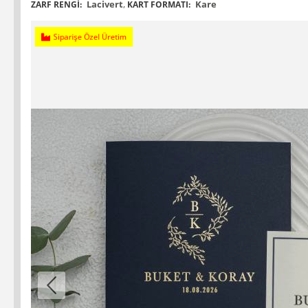
Lacivert
,
Kare
ZARF RENGI:
KART FORMATI:
Siparişe Özel Üretim