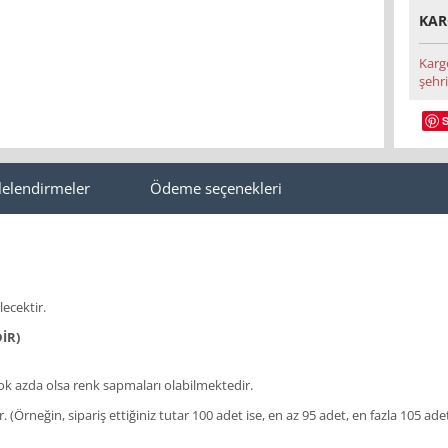
KAR
Karg
şehri
lelendirmeler
Ödeme seçenekleri
lecektir.
İR)
 azda olsa renk sapmaları olabilmektedir.
lir. (Örneğin, sipariş ettiğiniz tutar 100 adet ise, en az 95 adet, en fazla 105