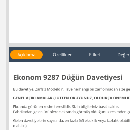
Açıklama
Özellikler
Etiket
Değer
Ekonom 9287 Düğün Davetiyesi
Bu davetiye, Zarfsız Modeldir. İlave herhangi bir zarf olmadan size ge
GENEL AÇIKLAMALAR (LÜTFEN OKUYUNUZ, OLDUKÇA ÖNEMLİD
Ekranda görünen resim temsilidir. Sizin bilgileriniz basılacaktır.
Fabrikadan gelen ürünlerde ekranda görmüş olduğunuz resimden çok
Gelen davetiyelerin sayısında, en fazla %5 eksiklik veya fazlalık olabi
olabilir.)