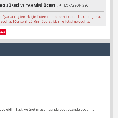
GO SÜRESI VE TAHMINI ÜCRETI:
LOKASYON SEÇ
o fiyatlarını görmek için lütfen Haritadan/Listeden bulunduğunuz
 seçiniz. Eğer şehir görünmüyorsa bizimle iletişime geçiniz.
Save
 adet gelebilir. Baskı ve üretim aşamasında adet bazında bozulma