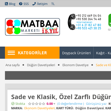
Blog
SSS
İletişim
TL
02
KATEGORILER
Doypack Ürünleri
Kağıt - K
Ana sayfa
Düğün Davetiyeleri
Ekonom Davetiye
Sade ve Kl
Sade ve Klasik, Özel Zarflı Düğ
Stokta
0.00
(0
değerlendirme
)
Görüşünü yaz
K
Ekonom Davetiyeleri
,
Düğün Davetiyesi
,
MARKA:
KART TÜRÜ:
KAR