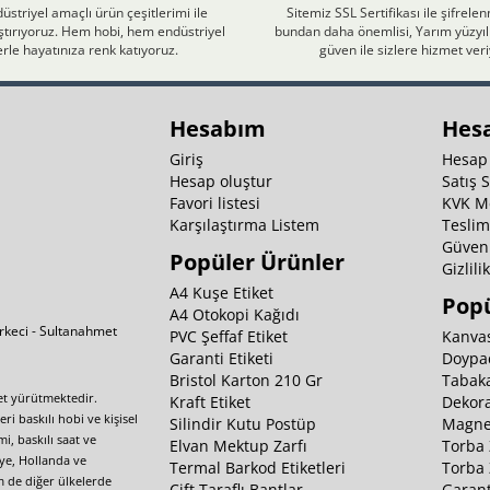
üstriyel amaçlı ürün çeşitlerimi ile
Sitemiz SSL Sertifikası ile şifrele
laştırıyoruz. Hem hobi, hem endüstriyel
bundan daha önemlisi, Yarım yüzyıll
rle hayatınıza renk katıyoruz.
güven ile sizlere hizmet ver
Hesabım
Hes
Giriş
Hesap
Hesap oluştur
Satış 
Favori listesi
KVK M
Karşılaştırma Listem
Teslim
Güvenl
Popüler Ürünler
Gizlili
A4 Kuşe Etiket
Popü
A4 Otokopi Kağıdı
irkeci - Sultanahmet
PVC Şeffaf Etiket
Kanvas
Garanti Etiketi
Doypa
Bristol Karton 210 Gr
Tabaka
yet yürütmektedir.
Kraft Etiket
Dekora
i baskılı hobi ve kişisel
Silindir Kutu Postüp
Magnet
i, baskılı saat ve
Elvan Mektup Zarfı
Torba 
iye, Hollanda ve
Termal Barkod Etiketleri
Torba 
m de diğer ülkelerde
Çift Taraflı Bantlar
Garant