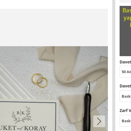
Bas
ya
Davet
50 A
Davet
Bask
Zarf 
Bask