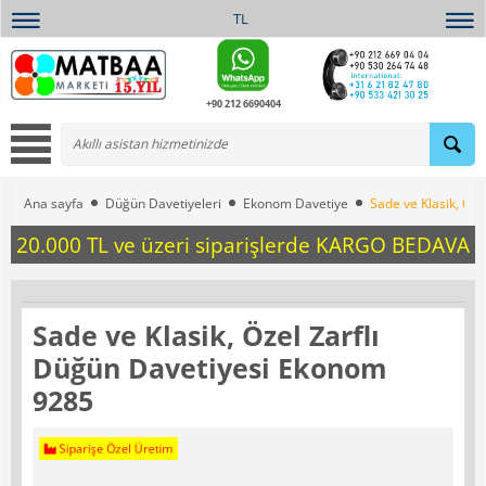
TL
+90 212 6690404
Ana sayfa
Düğün Davetiyeleri
Ekonom Davetiye
Sade ve Klasik, Öz
20.000 TL ve üzeri siparişlerde KARGO BEDAVA
Sade ve Klasik, Özel Zarflı
Düğün Davetiyesi Ekonom
9285
Siparişe Özel Üretim