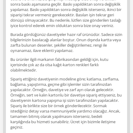
sonra baskı aşamasına geçilir. Baskı yapıldıktan sonra değişiklik
yapılamaz. Baskı yapıldıktan sonra değişiklik isterseniz, ikinci bir
siparişi tekrar vermeniz gerekecektir. Basılan işin tekrar geri
dönüşü olmayacaktır. Bu nedenle, lütfen size gönderilen taslağı
iyice kontrol ederek emin olduktan sonra bize onay veriniz.
Burada gördüğünüz davetiyeler hazır raf ürünüdür. Sadece sizin
bilgilerinizin basılacağı alanlar boştur. Onun dışında kartta veya
zarfta bulunan desenler, şekiller değiştirilemez, rengi ile
oynanamaz, ilave eklenti yapılamaz.
Bu ürünler ilgili markanın fabrikasından geldiği için, kutu
içerisinde çok az da olsa kağıt-karton renkleri farklı
olabilmektedir.
Sipariş ettiğiniz davetiyenin modeline göre; katlama, zarflama,
bağlama, yapıştırma, geçme gibi işlemler sizin tarafınızdan
yapılacaktır. Örneğin, davetiye ve zarf ayrı olarak gelecektir.
Örneğin, sert ve kalın kartonlu bir davetiye sipariş ettiyseniz, bu
davetiyenin kartona yapışma işi sizin tarafınızdan yapılacaktır.
Sipariş ile birlikte size bir örnek gönderilecektir. Sormak
istediğiniz detay varsa memnuniyetle yardımcı olacağız. Ancak,
tamamen bitmiş olarak yapılmasını isterseniz, bedeli
karşılığında bu hizmeti sunabiliriz. Ücret için bizimle iletişime
geçiniz.