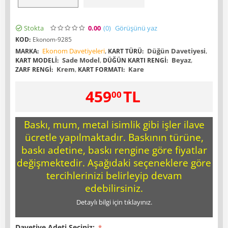
Stokta
0.00
(0
)
Görüşünü yaz
KOD:
Ekonom-9285
Ekonom Davetiyeleri
,
Düğün Davetiyesi
,
MARKA:
KART TÜRÜ:
Sade Model
,
Beyaz
,
KART MODELI:
DÜĞÜN KARTI RENGI:
Krem
,
Kare
ZARF RENGI:
KART FORMATI:
459
TL
00
Baskı, mum, metal isimlik gibi işler ilave
ücretle yapılmaktadır. Baskının türüne,
baskı adetine, baskı rengine göre fiyatlar
değişmektedir. Aşağıdaki seçeneklere göre
tercihlerinizi belirleyip devam
edebilirsiniz.
Detaylı bilgi için tıklayınız.
Davetiye Adeti Seçiniz: