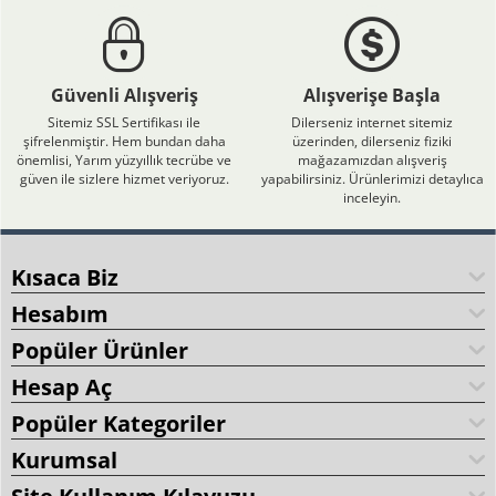
Güvenli Alışveriş
Alışverişe Başla
Sitemiz SSL Sertifikası ile
Dilerseniz internet sitemiz
şifrelenmiştir. Hem bundan daha
üzerinden, dilerseniz fiziki
önemlisi, Yarım yüzyıllık tecrübe ve
mağazamızdan alışveriş
güven ile sizlere hizmet veriyoruz.
yapabilirsiniz. Ürünlerimizi detaylıca
inceleyin.
Kısaca Biz
Hesabım
Popüler Ürünler
Hesap Aç
Popüler Kategoriler
Kurumsal