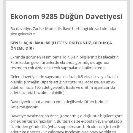
Ekonom 9285 Düğün Davetiyesi
Bu davetiye, Zarfsız Modeldir. İlave herhangi bir zarf olmadan
size gelecektir.
GENEL AÇIKLAMALAR (LÜTFEN OKUYUNUZ, OLDUKÇA
ÖNEMLİDİR)
Ekranda görünen resim temsilidir. Sizin bilgileriniz basılacaktır.
Fabrikadan gelen ürünlerde ekranda görmüş olduğunuz
resimden çok azda olsa renk sapmaları olabilmektedir.
Gelen davetiyelerin sayısında, en fazla %5 eksiklik veya fazlalık
olabilir. (Örneğin, sipariş ettiğiniz tutar 100 adet ise, en az 95
adet, en fazla 105 adet gelebilir. Baskı ve üretim aşamasında
adet bazında bozulma olabilir.)
Davetiyenin ebatlarından emin değilseniz lütfen bizimle
iletişime geçiniz.
Davetiye basılmazdan önce, göndermiş olduğunuz bilgilere göre
örnek bir taslak hazırlanır. Bu taslak size e-posta veya whatsapp
üzerinden gönderilir. (whatsapp olmasını hızlı olması için tercih
ederiz ve öneririz) Siz çalışmayı inceleyip bize onay verdikten