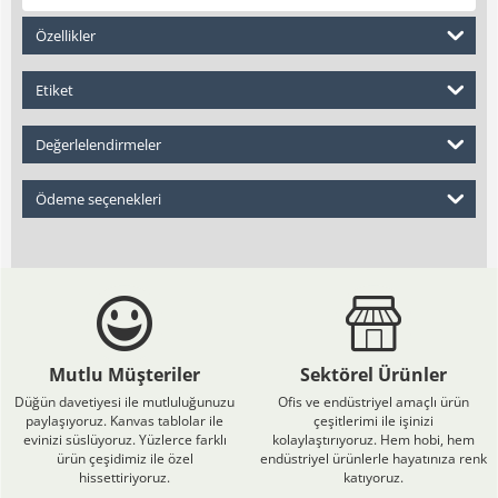
Özellikler
Etiket
Değerlelendirmeler
Ödeme seçenekleri
Mutlu Müşteriler
Sektörel Ürünler
Düğün davetiyesi ile mutluluğunuzu
Ofis ve endüstriyel amaçlı ürün
paylaşıyoruz. Kanvas tablolar ile
çeşitlerimi ile işinizi
evinizi süslüyoruz. Yüzlerce farklı
kolaylaştırıyoruz. Hem hobi, hem
ürün çeşidimiz ile özel
endüstriyel ürünlerle hayatınıza renk
hissettiriyoruz.
katıyoruz.