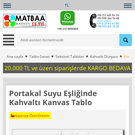
TL
+90 212 6690404
Ana sayfa
Tablo-Sanat
Sektörel Tablolar
Kahvaltı Dünyası
Portak
20.000 TL ve üzeri siparişlerde KARGO BEDAVA
Portakal Suyu Eşliğinde
Kahvaltı Kanvas Tablo
Siparişe Özel Üretim