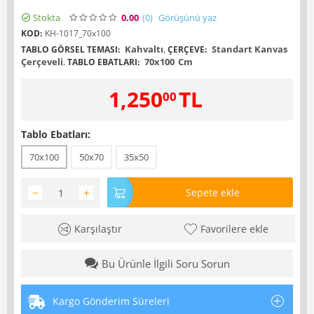
Stokta
0.00
(0
)
Görüşünü yaz
KOD:
KH-1017_70x100
Kahvaltı
,
Standart Kanvas
TABLO GÖRSEL TEMASI:
ÇERÇEVE:
Çerçeveli
,
70x100
Cm
TABLO EBATLARI:
1,250
TL
00
Tablo Ebatları:
70x100
50x70
35x50
−
+
Sepete ekle
Karşılaştır
Favorilere ekle
Bu Ürünle İlgili Soru Sorun
Kargo Gönderim Süreleri