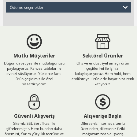
Ödeme seçenekleri
Mutlu Müşteriler
Sektörel Ürünler
Düğün davetiyesi ile mutluluğunuzu
Ofis ve endüstriyel amaçlı ürün
paylaşıyoruz. Kanvas tablolar ile
çeşitlerimi ile işinizi
evinizi süslüyoruz. Yüzlerce farklı
kolaylaştırıyoruz. Hem hobi, hem
ürün çeşidimiz ile özel
endüstriyel ürünlerle hayatınıza renk
hissettiriyoruz.
katıyoruz.
Güvenli Alışveriş
Alışverişe Başla
Sitemiz SSL Sertifikası ile
Dilerseniz internet sitemiz
şifrelenmiştir. Hem bundan daha
üzerinden, dilerseniz fiziki
önemlisi, Yarım yüzyıllık tecrübe ve
mağazamızdan alışveriş