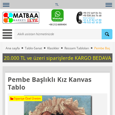
TL
+90 212 6690404
Ana sayfa
Tablo-Sanat
Klasikler
Ressam Tabloları
Pembe Başlıklı
20.000 TL ve üzeri siparişlerde KARGO BEDAVA
Pembe Başlıklı Kız Kanvas
Tablo
Siparişe Özel Üretim