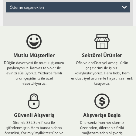
Ödeme seçenekleri
Mutlu Müşteriler
Sektörel Ürünler
Düğün davetiyesi ile mutluluğunuzu
Ofis ve endüstriyel amaçlı ürün
paylaşıyoruz. Kanvas tablolar ile
çeşitlerimi ile işinizi
evinizi süslüyoruz. Yüzlerce farklı
kolaylaştırıyoruz. Hem hobi, hem
ürün çeşidimiz ile özel
endüstriyel ürünlerle hayatınıza renk
hissettiriyoruz.
katıyoruz.
Güvenli Alışveriş
Alışverişe Başla
Sitemiz SSL Sertifikası ile
Dilerseniz internet sitemiz
şifrelenmiştir. Hem bundan daha
üzerinden, dilerseniz fiziki
önemlisi, Yarım yüzyıllık tecrübe ve
mağazamızdan alışveriş