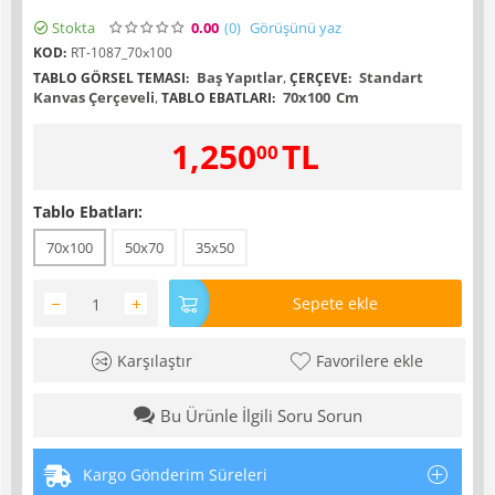
Stokta
0.00
(0
)
Görüşünü yaz
KOD:
RT-1087_70x100
Baş Yapıtlar
,
Standart
TABLO GÖRSEL TEMASI:
ÇERÇEVE:
Kanvas Çerçeveli
,
70x100
Cm
TABLO EBATLARI:
1,250
TL
00
Tablo Ebatları:
70x100
50x70
35x50
−
+
Sepete ekle
Karşılaştır
Favorilere ekle
Bu Ürünle İlgili Soru Sorun
Kargo Gönderim Süreleri