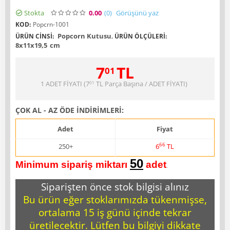
Stokta
0.00
(0
)
Görüşünü yaz
KOD:
Popcrn-1001
Popcorn Kutusu
,
ÜRÜN CINSI:
ÜRÜN ÖLÇÜLERI:
8x11x19,5
cm
7
TL
01
1 ADET FİYATI (
7
TL
Parça Başına / ADET FİYATI)
01
ÇOK AL - AZ ÖDE İNDİRİMLERİ:
Adet
Fiyat
66
250+
6
TL
50
Minimum sipariş miktarı
adet
.
Siparişten önce stok bilgisi alınız
Bu ürün eğer stoklarımızda tükenmişse,
ortalama 15 iş günü içinde tekrar
üretilecektir. Lütfen bu bilgiyi dikkate