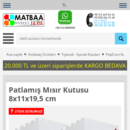
TL
+90 212 6690404
Ana sayfa
Ambalaj Ürünleri
Yiyecek - İçecek Kutuları
PopCorn Kutula
20.000 TL ve üzeri siparişlerde KARGO BEDAVA
Patlamış Mısır Kutusu
8x11x19,5 cm
STOK SORUNUZ