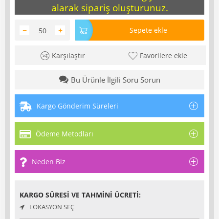
alarak sipariş oluşturunuz.
−
+
Sepete ekle
Karşılaştır
Favorilere ekle
Bu Ürünle İlgili Soru Sorun
Kargo Gönderim Süreleri
Ödeme Metodları
Neden Biz
KARGO SÜRESI VE TAHMINI ÜCRETI:
LOKASYON SEÇ