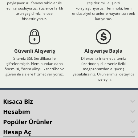
paylaşıyoruz. Kanvas tablolar ile
çeşitlerimi ile işinizi
evinizi süslüyoruz. Yüzlerce farklı
kolaylaştırıyoruz. Hem hobi, hem
ürün çeşidimiz ile özel
endüstriyel ürünlerle hayatınıza renk
hissettiriyoruz.
katıyoruz.
Güvenli Alışveriş
Alışverişe Başla
Sitemiz SSL Sertifikası ile
Dilerseniz internet sitemiz
şifrelenmiştir. Hem bundan daha
üzerinden, dilerseniz fiziki
önemlisi, Yarım yüzyıllık tecrübe ve
mağazamızdan alışveriş
güven ile sizlere hizmet veriyoruz.
yapabilirsiniz. Ürünlerimizi detaylıca
inceleyin.
Kısaca Biz
Hesabım
Popüler Ürünler
Hesap Aç