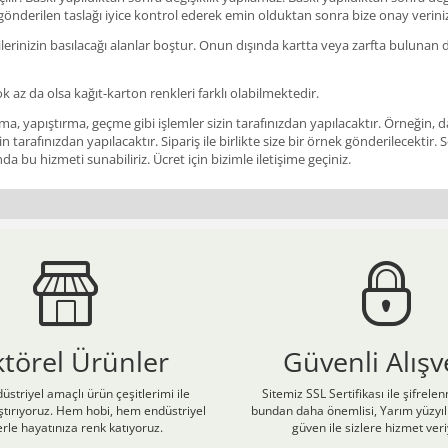
 gönderilen taslağı iyice kontrol ederek emin olduktan sonra bize onay verini
rinizin basılacağı alanlar boştur. Onun dışında kartta veya zarfta bulunan des
ok az da olsa kağıt-karton renkleri farklı olabilmektedir.
a, yapıştırma, geçme gibi işlemler sizin tarafınızdan yapılacaktır. Örneğin, da
in tarafınızdan yapılacaktır. Sipariş ile birlikte size bir örnek gönderilecekt
a bu hizmeti sunabiliriz. Ücret için bizimle iletişime geçiniz.
ktörel Ürünler
Güvenli Alışv
üstriyel amaçlı ürün çeşitlerimi ile
Sitemiz SSL Sertifikası ile şifrele
laştırıyoruz. Hem hobi, hem endüstriyel
bundan daha önemlisi, Yarım yüzyıll
rle hayatınıza renk katıyoruz.
güven ile sizlere hizmet ver