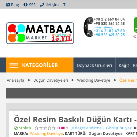
Blog
SSS
İletişim
TL
02
KATEGORILER
Doypack Ürünleri
Kağıt - K
Ana sayfa
Düğün Davetiyeleri
Wedding Davetiye
Özel Resi
Özel Resim Baskılı Düğün Kartı 
Stokta
0.00
(0
değerlendirme
)
Görüşünü yaz
K
Wedding Davetiye
,
Düğün Davetiyesi
,
MARKA:
KART TÜRÜ:
KART 