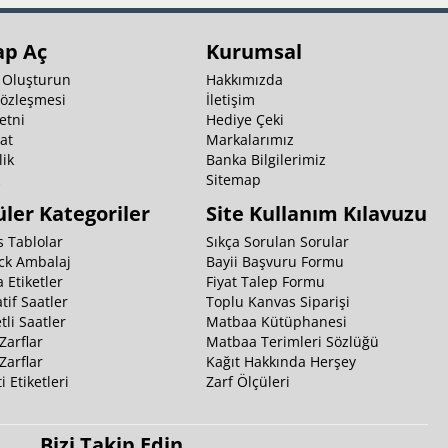
ap Aç
Kurumsal
 Oluşturun
Hakkımızda
Sözleşmesi
İletişim
etni
Hediye Çeki
at
Markalarımız
ik
Banka Bilgilerimiz
k
Sitemap
ler Kategoriler
Site Kullanım Kılavuzu
 Tablolar
Sıkça Sorulan Sorular
ck Ambalaj
Bayii Başvuru Formu
 Etiketler
Fiyat Talep Formu
tif Saatler
Toplu Kanvas Siparişi
li Saatler
Matbaa Kütüphanesi
Zarflar
Matbaa Terimleri Sözlüğü
Zarflar
Kağıt Hakkında Herşey
i Etiketleri
Zarf Ölçüleri
Bizi Takip Edin