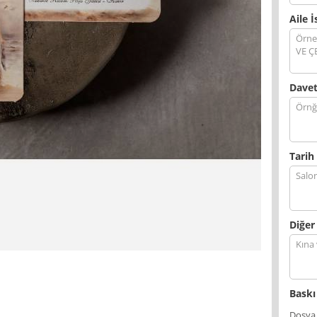
Aile İ
Davet
Tarih 
Diğer
Baskı
Dosya