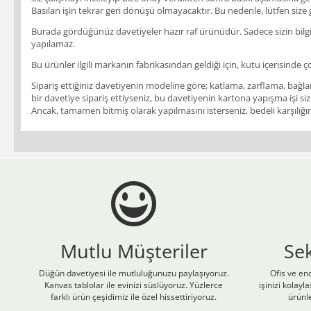
Basılan işin tekrar geri dönüşü olmayacaktır. Bu nedenle, lütfen size
Burada gördüğünüz davetiyeler hazır raf ürünüdür. Sadece sizin bilgile
yapılamaz.
Bu ürünler ilgili markanın fabrikasından geldiği için, kutu içerisinde ç
Sipariş ettiğiniz davetiyenin modeline göre; katlama, zarflama, bağlam
bir davetiye sipariş ettiyseniz, bu davetiyenin kartona yapışma işi siz
Ancak, tamamen bitmiş olarak yapılmasını isterseniz, bedeli karşılığınd
Mutlu Müşteriler
Se
Düğün davetiyesi ile mutluluğunuzu paylaşıyoruz.
Ofis ve end
Kanvas tablolar ile evinizi süslüyoruz. Yüzlerce
işinizi kolay
farklı ürün çeşidimiz ile özel hissettiriyoruz.
ürünle