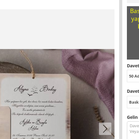
Bas
ya
Davet
50 A
Davet
Bask
Gelin