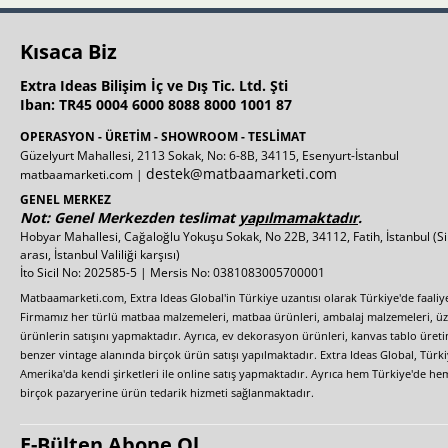
Kısaca Biz
Extra Ideas Bilişim İç ve Dış Tic. Ltd. Şti
Iban: TR45 0004 6000 8088 8000 1001 87
OPERASYON - ÜRETİM - SHOWROOM - TESLİMAT
Güzelyurt Mahallesi, 2113 Sokak, No: 6-8B, 34115, Esenyurt-İstanbul
destek@matbaamarketi.com
matbaamarketi.com |
GENEL MERKEZ
Not: Genel Merkezden teslimat
yapılmamaktadır
.
Hobyar Mahallesi, Cağaloğlu Yokuşu Sokak, No 22B, 34112, Fatih, İstanbul
(S
arası, İstanbul Valiliği karşısı)
İto Sicil No: 202585-5 | Mersis No: 0381083005700001
Matbaamarketi.com, Extra Ideas Global'in Türkiye uzantısı olarak Türkiye'de faali
Firmamız her türlü matbaa malzemeleri, matbaa ürünleri, ambalaj malzemeleri, üzer
ürünlerin satışını yapmaktadır. Ayrıca, ev dekorasyon ürünleri, kanvas tablo üretim
benzer vintage alanında birçok ürün satışı yapılmaktadır. Extra Ideas Global, Türk
Amerika'da kendi şirketleri ile online satış yapmaktadır. Ayrıca hem Türkiye'de he
birçok pazaryerine ürün tedarik hizmeti sağlanmaktadır.
E-Bülten Abone Ol