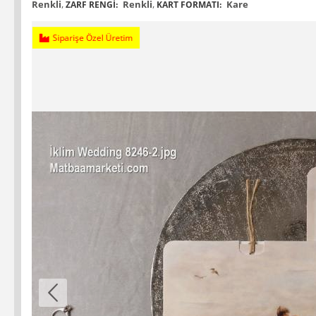
Renkli
,
Renkli
,
Kare
ZARF RENGI:
KART FORMATI:
Siparişe Özel Üretim