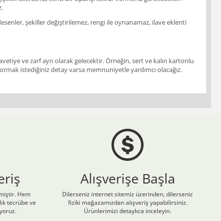
z.
enler, şekiller değiştirilemez, rengi ile oynanamaz, ilave eklenti
vetiye ve zarf ayrı olarak gelecektir. Örneğin, sert ve kalın kartonlu
ir. Sormak istediğiniz detay varsa memnuniyetle yardımcı olacağız.
eriş
Alışverişe Başla
nmiştir. Hem
Dilerseniz internet sitemiz üzerinden, dilerseniz
ık tecrübe ve
fiziki mağazamızdan alışveriş yapabilirsiniz.
iyoruz.
Ürünlerimizi detaylıca inceleyin.