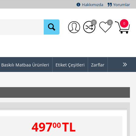
Hakkımızda
Yorumlar
0
0
0
Baskılı Matbaa Ürünleri
Etiket Çeşitleri
Zarflar
497
TL
00