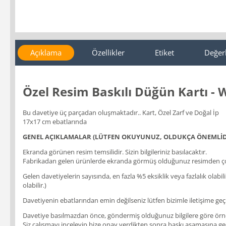
Açıklama
Özellikler
Etiket
Değer
Özel Resim Baskılı Düğün Kartı -
Bu davetiye üç parçadan oluşmaktadır.. Kart, Özel Zarf ve Doğal İp
17x17 cm ebatlarında
GENEL AÇIKLAMALAR (LÜTFEN OKUYUNUZ, OLDUKÇA ÖNEMLİD
Ekranda görünen resim temsilidir. Sizin bilgileriniz basılacaktır.
Fabrikadan gelen ürünlerde ekranda görmüş olduğunuz resimden çok
Gelen davetiyelerin sayısında, en fazla %5 eksiklik veya fazlalık olabi
olabilir.)
Davetiyenin ebatlarından emin değilseniz lütfen bizimle iletişime geçi
Davetiye basılmazdan önce, göndermiş olduğunuz bilgilere göre örnek b
Siz çalışmayı inceleyip bize onay verdikten sonra baskı aşamasına geçil