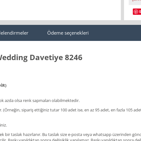
lelendirmeler
Ödeme seçenekleri
 Wedding Davetiye 8246
İR)
 azda olsa renk sapmaları olabilmektedir.
lir. (Örneğin, sipariş ettiğiniz tutar 100 adet ise, en az 95 adet, en fazla 105
niz.
ir taslak hazırlanır. Bu taslak size e-posta veya whatsapp üzerinden gönderil
ir. Baskı yapıldıktan sonra değişiklik yapılamaz. Baskı yapıldıktan sonra değişi