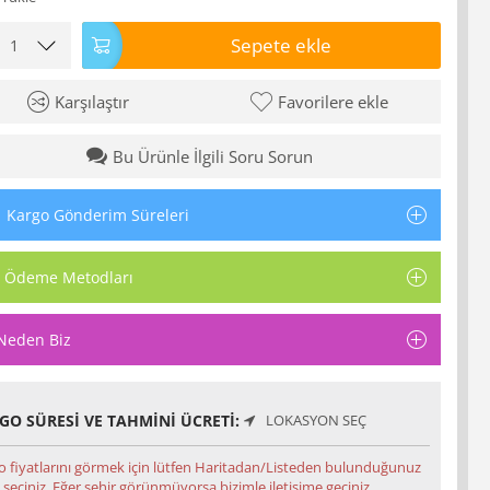
Sepete ekle
Karşılaştır
Favorilere ekle
Bu Ürünle İlgili Soru Sorun
Kargo Gönderim Süreleri
Ödeme Metodları
Neden Biz
GO SÜRESI VE TAHMINI ÜCRETI:
LOKASYON SEÇ
o fiyatlarını görmek için lütfen Haritadan/Listeden bulunduğunuz
 seçiniz. Eğer şehir görünmüyorsa bizimle iletişime geçiniz.