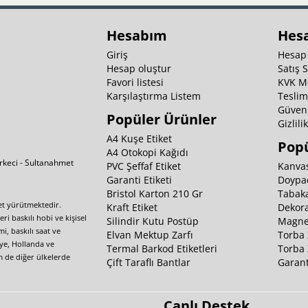
Hesabım
Hes
Giriş
Hesap
Hesap oluştur
Satış 
Favori listesi
KVK M
Karşılaştırma Listem
Teslim
Güvenl
Popüler Ürünler
Gizlili
A4 Kuşe Etiket
Popü
A4 Otokopi Kağıdı
irkeci - Sultanahmet
PVC Şeffaf Etiket
Kanvas
Garanti Etiketi
Doypa
Bristol Karton 210 Gr
Tabaka
yet yürütmektedir.
Kraft Etiket
Dekora
i baskılı hobi ve kişisel
Silindir Kutu Postüp
Magnet
i, baskılı saat ve
Elvan Mektup Zarfı
Torba 
iye, Hollanda ve
Termal Barkod Etiketleri
Torba 
m de diğer ülkelerde
Çift Taraflı Bantlar
Garant
Canlı Destek