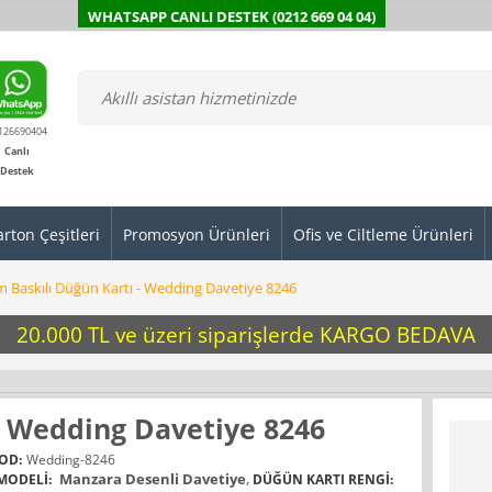
WHATSAPP CANLI DESTEK (0212 669 04 04)
126690404
Canlı
Destek
arton Çeşitleri
Promosyon Ürünleri
Ofis ve Ciltleme Ürünleri
m Baskılı Düğün Kartı - Wedding Davetiye 8246
20.000 TL ve üzeri siparişlerde KARGO BEDAVA
- Wedding Davetiye 8246
OD:
Wedding-8246
Manzara Desenli Davetiye
,
MODELI:
DÜĞÜN KARTI RENGI: