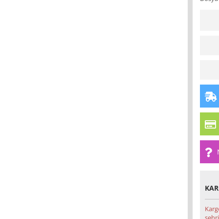
KAR
Karg
şehri