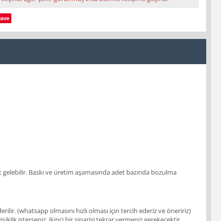
Save
 adet gelebilir. Baskı ve üretim aşamasında adet bazında bozulma
ir. (whatsapp olmasını hızlı olması için tercih ederiz ve öneririz)
klik isterseniz, ikinci bir siparişi tekrar vermeniz gerekecektir.