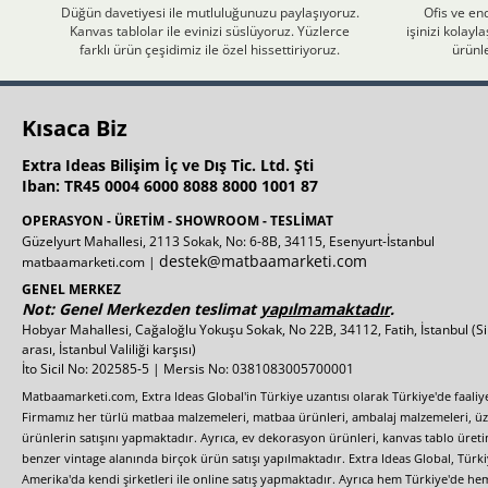
Düğün davetiyesi ile mutluluğunuzu paylaşıyoruz.
Ofis ve end
Kanvas tablolar ile evinizi süslüyoruz. Yüzlerce
işinizi kolay
farklı ürün çeşidimiz ile özel hissettiriyoruz.
ürünle
Kısaca Biz
Extra Ideas Bilişim İç ve Dış Tic. Ltd. Şti
Iban: TR45 0004 6000 8088 8000 1001 87
OPERASYON - ÜRETİM - SHOWROOM - TESLİMAT
Güzelyurt Mahallesi, 2113 Sokak, No: 6-8B, 34115, Esenyurt-İstanbul
destek@matbaamarketi.com
matbaamarketi.com |
GENEL MERKEZ
Not: Genel Merkezden teslimat
yapılmamaktadır
.
Hobyar Mahallesi, Cağaloğlu Yokuşu Sokak, No 22B, 34112, Fatih, İstanbul
(S
arası, İstanbul Valiliği karşısı)
İto Sicil No: 202585-5 | Mersis No: 0381083005700001
Matbaamarketi.com, Extra Ideas Global'in Türkiye uzantısı olarak Türkiye'de faali
Firmamız her türlü matbaa malzemeleri, matbaa ürünleri, ambalaj malzemeleri, üzer
ürünlerin satışını yapmaktadır. Ayrıca, ev dekorasyon ürünleri, kanvas tablo üretim
benzer vintage alanında birçok ürün satışı yapılmaktadır. Extra Ideas Global, Türk
Amerika'da kendi şirketleri ile online satış yapmaktadır. Ayrıca hem Türkiye'de he