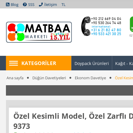
Blog
SSS
İletişim
TL
02
KATEGORILER
Doypack Ürünleri
Kağıt - K
Ana sayfa
Düğün Davetiyeleri
Ekonom Davetiye
Özel Kesi
Özel Kesimli Model, Özel Zarfl
9373