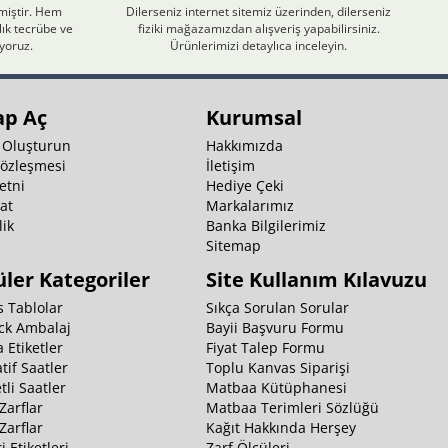
nmiştir. Hem
Dilerseniz internet sitemiz üzerinden, dilerseniz
ık tecrübe ve
fiziki mağazamızdan alışveriş yapabilirsiniz.
iyoruz.
Ürünlerimizi detaylıca inceleyin.
ap Aç
Kurumsal
 Oluşturun
Hakkımızda
Sözleşmesi
İletişim
etni
Hediye Çeki
at
Markalarımız
ik
Banka Bilgilerimiz
k
Sitemap
ler Kategoriler
Site Kullanım Kılavuzu
 Tablolar
Sıkça Sorulan Sorular
ck Ambalaj
Bayii Başvuru Formu
 Etiketler
Fiyat Talep Formu
tif Saatler
Toplu Kanvas Siparişi
li Saatler
Matbaa Kütüphanesi
Zarflar
Matbaa Terimleri Sözlüğü
Zarflar
Kağıt Hakkında Herşey
i Etiketleri
Zarf Ölçüleri