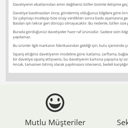
Davetiyenin ebatlarından emin değilseniz lütfen bizimle iletişime geçi
Davetiye basılmazdan önce, göndermiş olduğunuz bilgilere göre örnek b
Siz çalışmayı inceleyip bize onay verdikten sonra baskı aşamasına geçil
Basılan işin tekrar geri dönüşü olmayacaktır. Bu nedenle, lütfen size
Burada gördüğünüz davetiyeler hazır raf ürünüdür. Sadece sizin bilgile
yapılamaz.
Bu ürünler ilgili markanın fabrikasından geldiği için, kutu içerisinde ç
Sipariş ettiğiniz davetiyenin modeline göre; katlama, zarflama, bağlam
bir davetiye sipariş ettiyseniz, bu davetiyenin kartona yapışma işi siz
Ancak, tamamen bitmiş olarak yapılmasını isterseniz, bedeli karşılığınd
Mutlu Müşteriler
Se