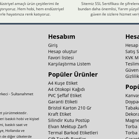
üstriyel amaçlı ürün çeşitlerimi ile
Sitemiz SSL Sertifikası ile şifrele
laştırıyoruz. Hem hobi, hem endüstriyel
bundan daha önemlisi, Yarım yüzyıll
rle hayatınıza renk katıyoruz.
güven ile sizlere hizmet ver
Hesabım
Hes
Giriş
Hesap
Hesap oluştur
Satış 
Favori listesi
KVK M
Karşılaştırma Listem
Teslim
Güvenl
Popüler Ürünler
Gizlili
A4 Kuşe Etiket
Popü
A4 Otokopi Kağıdı
irkeci - Sultanahmet
PVC Şeffaf Etiket
Kanvas
Garanti Etiketi
Doypa
Bristol Karton 210 Gr
Tabaka
yet yürütmektedir.
Kraft Etiket
Dekora
i baskılı hobi ve kişisel
Silindir Kutu Postüp
Magnet
i, baskılı saat ve
Elvan Mektup Zarfı
Torba 
iye, Hollanda ve
Termal Barkod Etiketleri
Torba 
m de diğer ülkelerde
Çift Taraflı Bantlar
Garant