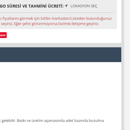
GO SÜRESI VE TAHMINI ÜCRETI:
LOKASYON SEÇ
o fiyatlarını görmek için lütfen Haritadan/Listeden bulunduğunuz
 seçiniz. Eğer şehir görünmüyorsa bizimle iletişime geçiniz.
Save
 adet gelebilir. Baskı ve üretim aşamasında adet bazında bozulma