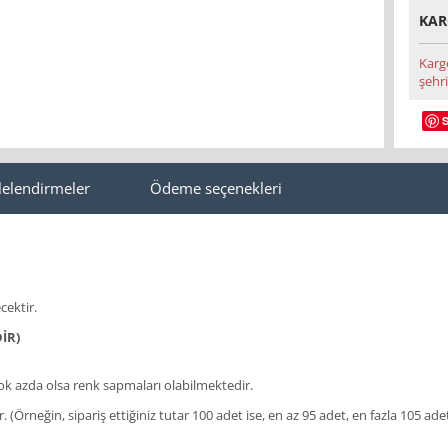
KAR
Karg
şehri
lelendirmeler
Ödeme seçenekleri
cektir.
İR)
 azda olsa renk sapmaları olabilmektedir.
lir. (Örneğin, sipariş ettiğiniz tutar 100 adet ise, en az 95 adet, en fazla 105