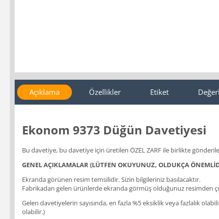
Açıklama
Özellikler
Etiket
Değer
Ekonom 9373 Düğün Davetiyesi
Bu davetiye, bu davetiye için üretilen ÖZEL ZARF ile birlikte gönderile
GENEL AÇIKLAMALAR (LÜTFEN OKUYUNUZ, OLDUKÇA ÖNEMLİD
Ekranda görünen resim temsilidir. Sizin bilgileriniz basılacaktır.
Fabrikadan gelen ürünlerde ekranda görmüş olduğunuz resimden çok
Gelen davetiyelerin sayısında, en fazla %5 eksiklik veya fazlalık olabi
olabilir.)