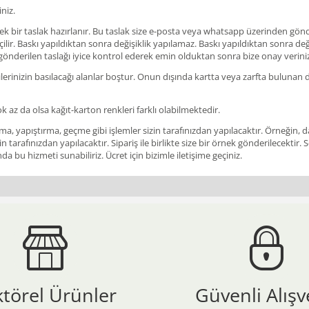
niz.
ir taslak hazırlanır. Bu taslak size e-posta veya whatsapp üzerinden gönderil
ir. Baskı yapıldıktan sonra değişiklik yapılamaz. Baskı yapıldıktan sonra değişi
 gönderilen taslağı iyice kontrol ederek emin olduktan sonra bize onay verini
rinizin basılacağı alanlar boştur. Onun dışında kartta veya zarfta bulunan des
ok az da olsa kağıt-karton renkleri farklı olabilmektedir.
a, yapıştırma, geçme gibi işlemler sizin tarafınızdan yapılacaktır. Örneğin, da
in tarafınızdan yapılacaktır. Sipariş ile birlikte size bir örnek gönderilecekt
a bu hizmeti sunabiliriz. Ücret için bizimle iletişime geçiniz.
ktörel Ürünler
Güvenli Alışv