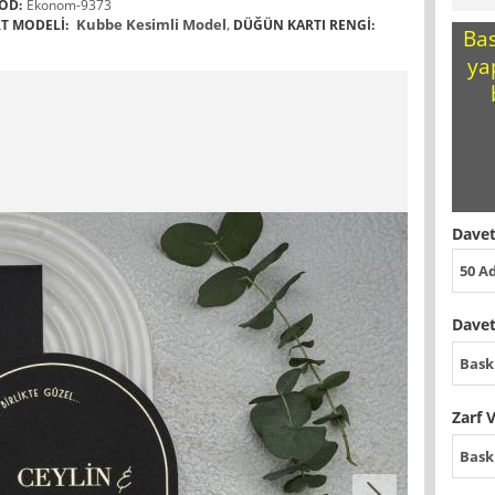
OD:
Ekonom-9373
Kubbe Kesimli Model
,
T MODELI:
DÜĞÜN KARTI RENGI:
Bas
ya
Davet
50 A
Davet
Bask
Zarf 
Bask