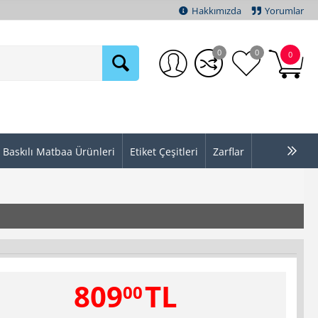
Hakkımızda
Yorumlar
0
0
0
Baskılı Matbaa Ürünleri
Etiket Çeşitleri
Zarflar
809
TL
00