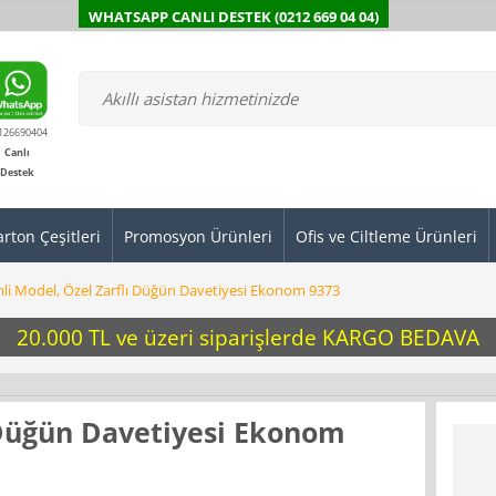
WHATSAPP CANLI DESTEK (0212 669 04 04)
126690404
Canlı
Destek
arton Çeşitleri
Promosyon Ürünleri
Ofis ve Ciltleme Ürünleri
mli Model, Özel Zarflı Düğün Davetiyesi Ekonom 9373
20.000 TL ve üzeri siparişlerde KARGO BEDAVA
ı Düğün Davetiyesi Ekonom