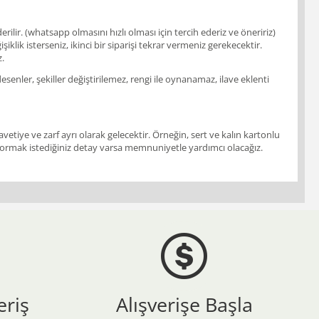
ir. (whatsapp olmasını hızlı olması için tercih ederiz ve öneririz)
klik isterseniz, ikinci bir siparişi tekrar vermeniz gerekecektir.
z.
enler, şekiller değiştirilemez, rengi ile oynanamaz, ilave eklenti
vetiye ve zarf ayrı olarak gelecektir. Örneğin, sert ve kalın kartonlu
ir. Sormak istediğiniz detay varsa memnuniyetle yardımcı olacağız.
eriş
Alışverişe Başla