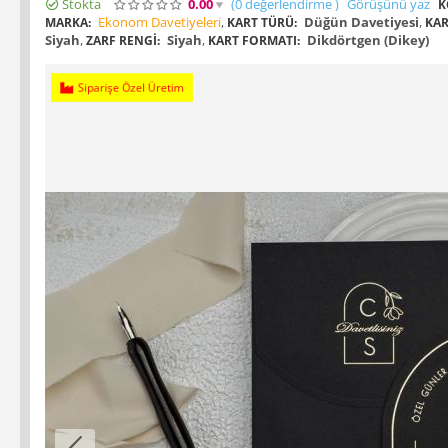
Stokta
0.00
(0
değerlendirme
)
Görüşünü yaz
K
Ekonom Davetiyeleri
,
Düğün Davetiyesi
,
MARKA:
KART TÜRÜ:
KAR
Siyah
,
Siyah
,
Dikdörtgen (Dikey)
ZARF RENGI:
KART FORMATI:
Siparişe Özel Üretim