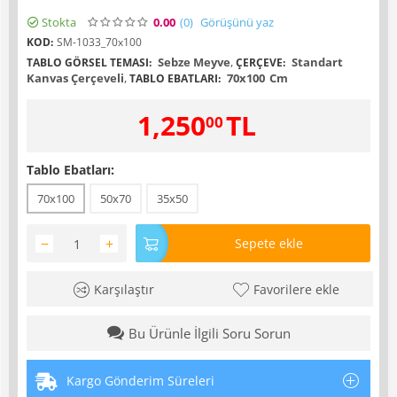
Stokta
0.00
(0
)
Görüşünü yaz
KOD:
SM-1033_70x100
Sebze Meyve
,
Standart
TABLO GÖRSEL TEMASI:
ÇERÇEVE:
Kanvas Çerçeveli
,
70x100
Cm
TABLO EBATLARI:
1,250
TL
00
Tablo Ebatları:
70x100
50x70
35x50
−
+
Sepete ekle
Karşılaştır
Favorilere ekle
Bu Ürünle İlgili Soru Sorun
Kargo Gönderim Süreleri