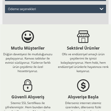
Ödeme seçenekleri
Mutlu Müşteriler
Sektörel Ürünler
Düğün davetiyesi ile mutluluğunuzu
Ofis ve endüstriyel amaçlı ürün
paylaşıyoruz. Kanvas tablolar ile
çeşitlerimi ile işinizi
evinizi süslüyoruz. Yüzlerce farklı
kolaylaştırıyoruz. Hem hobi, hem
ürün çeşidimiz ile özel
endüstriyel ürünlerle hayatınıza renk
hissettiriyoruz.
katıyoruz.
Güvenli Alışveriş
Alışverişe Başla
Sitemiz SSL Sertifikası ile
Dilerseniz internet sitemiz
şifrelenmiştir. Hem bundan daha
üzerinden, dilerseniz fiziki