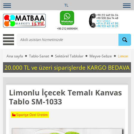
TL
+90 212 6690404
Ana sayfa
Tablo-Sanat
Sektörel Tablolar
Meyve-Sebze
Limonlu 
20.000 TL ve üzeri siparişlerde KARGO BEDAVA
Limonlu İçecek Temalı Kanvas
Tablo SM-1033
Siparişe Özel Üretim