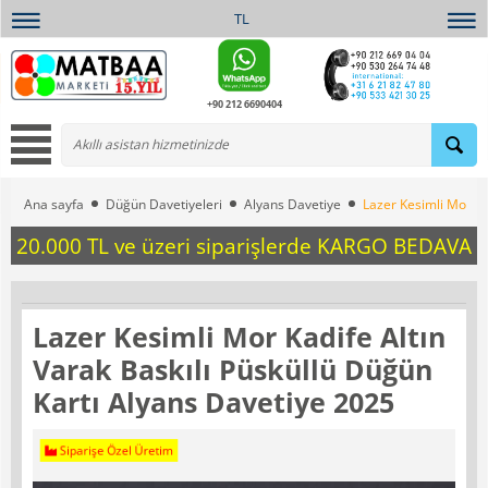
TL
+90 212 6690404
Ana sayfa
Düğün Davetiyeleri
Alyans Davetiye
Lazer Kesimli Mor Ka
20.000 TL ve üzeri siparişlerde KARGO BEDAVA
Lazer Kesimli Mor Kadife Altın
Varak Baskılı Püsküllü Düğün
Kartı Alyans Davetiye 2025
Siparişe Özel Üretim