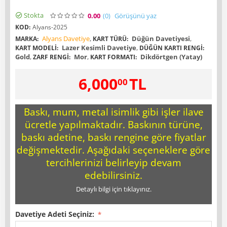
Stokta
0.00
(0
)
Görüşünü yaz
KOD:
Alyans-2025
Alyans Davetiye
,
Düğün Davetiyesi
,
MARKA:
KART TÜRÜ:
Lazer Kesimli Davetiye
,
KART MODELI:
DÜĞÜN KARTI RENGI:
Gold
,
Mor
,
Dikdörtgen (Yatay)
ZARF RENGI:
KART FORMATI:
6,000
TL
00
Baskı, mum, metal isimlik gibi işler ilave
ücretle yapılmaktadır. Baskının türüne,
baskı adetine, baskı rengine göre fiyatlar
değişmektedir. Aşağıdaki seçeneklere göre
tercihlerinizi belirleyip devam
edebilirsiniz.
Detaylı bilgi için tıklayınız.
Davetiye Adeti Seçiniz: