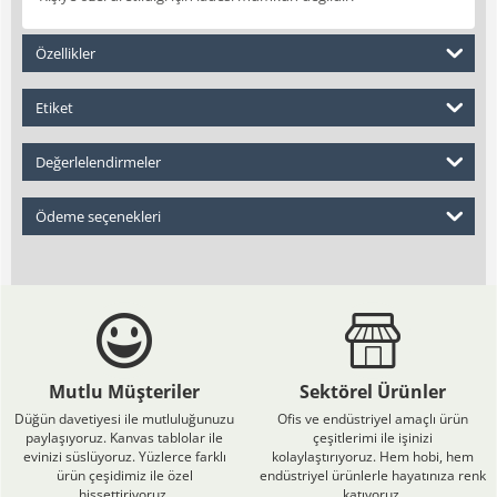
Özellikler
Etiket
Değerlelendirmeler
Ödeme seçenekleri
Mutlu Müşteriler
Sektörel Ürünler
Düğün davetiyesi ile mutluluğunuzu
Ofis ve endüstriyel amaçlı ürün
paylaşıyoruz. Kanvas tablolar ile
çeşitlerimi ile işinizi
evinizi süslüyoruz. Yüzlerce farklı
kolaylaştırıyoruz. Hem hobi, hem
ürün çeşidimiz ile özel
endüstriyel ürünlerle hayatınıza renk
hissettiriyoruz.
katıyoruz.