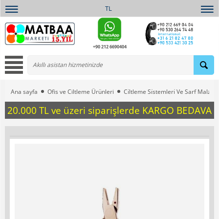
TL
+90 212 6690404
Ana sayfa
Ofis ve Ciltleme Ürünleri
Ci̇ltleme Si̇stemleri̇ Ve Sarf Malzem
20.000 TL ve üzeri siparişlerde KARGO BEDAVA